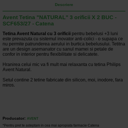
Descriere
Avent Tetina "NATURAL" 3 orificii X 2 BUC -
SCF653/27 - Catena
Tetina Avent Natural cu 3 orificii
pentru bebelusi +3 luni
este prevazuta cu sistemul inovator anti-colici - o supapa ce
nu permite patrunderea aerului in burtica bebelusului. Tetitna
are un design asemanator cu sanul mamei si petale de
confor in interior pentru flexibilitate si delicatete.
Hranirea celui mic va fi mult mai relaxanta cu tetina Philips
Avent Natural.
Setul contine 2 tetine fabricate din silicon, moi, inodore, fara
miros.
Producator:
AVENT
*Pentru pret te asteptam in cea mai apropiata farmacie Catena