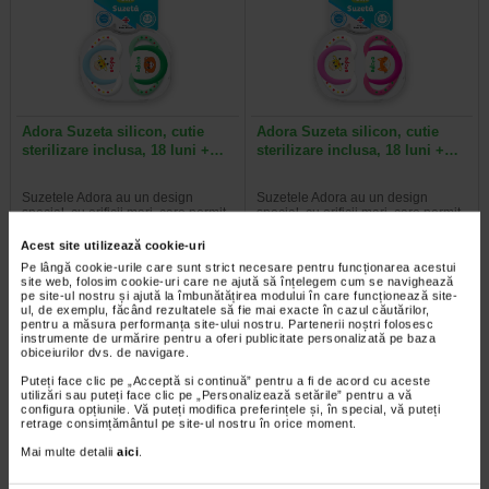
Adora Suzeta silicon, cutie
Adora Suzeta silicon, cutie
sterilizare inclusa, 18 luni +…
sterilizare inclusa, 18 luni +…
Suzetele Adora au un design
Suzetele Adora au un design
special, cu orificii mari, care permit
special, cu orificii mari, care permit
pielii delicate a bebelusului sa…
pielii delicate a bebelusului sa…
Acest site utilizează cookie-uri
Pe lângă cookie-urile care sunt strict necesare pentru funcționarea acestui
site web, folosim cookie-uri care ne ajută să înțelegem cum se navighează
pe site-ul nostru și ajută la îmbunătățirea modului în care funcționează site-
ul, de exemplu, făcând rezultatele să fie mai exacte în cazul căutărilor,
pentru a măsura performanța site-ului nostru. Partenerii noștri folosesc
2 + Bavetă silicon
-35%
instrumente de urmărire pentru a oferi publicitate personalizată pe baza
obiceiurilor dvs. de navigare.
Puteți face clic pe „Acceptă si continuă” pentru a fi de acord cu aceste
utilizări sau puteți face clic pe „Personalizează setările” pentru a vă
configura opțiunile. Vă puteți modifica preferințele și, în special, vă puteți
retrage consimțământul pe site-ul nostru în orice moment.
Mai multe detalii
aici
.