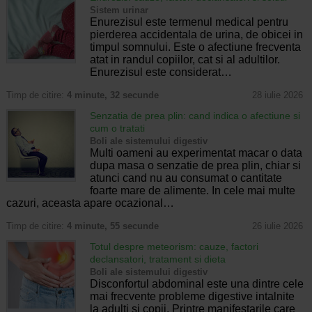
Sistem urinar
Enurezisul este termenul medical pentru
pierderea accidentala de urina, de obicei in
timpul somnului. Este o afectiune frecventa
atat in randul copiilor, cat si al adultilor.
Enurezisul este considerat…
Timp de citire:
4 minute, 32 secunde
28 iulie 2026
Senzatia de prea plin: cand indica o afectiune si
cum o tratati
Boli ale sistemului digestiv
Multi oameni au experimentat macar o data
dupa masa o senzatie de prea plin, chiar si
atunci cand nu au consumat o cantitate
foarte mare de alimente. In cele mai multe
cazuri, aceasta apare ocazional…
Timp de citire:
4 minute, 55 secunde
26 iulie 2026
Totul despre meteorism: cauze, factori
declansatori, tratament si dieta
Boli ale sistemului digestiv
Disconfortul abdominal este una dintre cele
mai frecvente probleme digestive intalnite
la adulti si copii. Printre manifestarile care