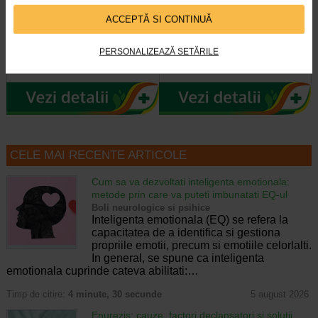
Tetina anticolici cu flux rapid 6
Adora Biberon cu gat larg si
luni+, 2 bucati, ADORA
tetina anticolici, 3-6 luni, 260…
ACCEPTĂ SI CONTINUĂ
Tetinele Adora au flux adaptat in
Gatul larg al biberonului Adora
PERSONALIZEAZĂ SETĂRILE
functie de etapa de dezvoltare a
permite umplerea usoara a
micutului tau. Forma tetinei este…
acestuia, iar tetina cu valva…
CELE MAI RECENTE ARTICOLE
Cum sa va dezvoltati inteligenta emotionala:
metode prin care va puteti imbunatati EQ-ul
Boli neurologice si psihice
Inteligenta emotionala (EQ) se refera la
capacitatea de a identifica si gestiona
propriile emotii, precum si emotiile celorlalti.
In general, se spune ca inteligenta
emotionala cuprinde cateva abilitati:…
Timp de citire:
4 minute, 30 secunde
5 august 2026
Enurezis: cauze, factori declansatori si solutii