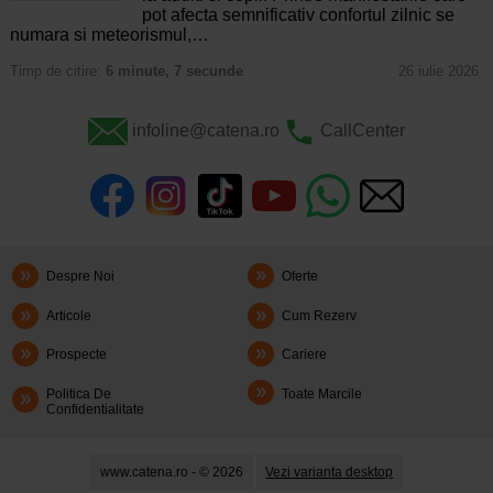
pot afecta semnificativ confortul zilnic se
numara si meteorismul,…
Timp de citire:
6 minute, 7 secunde
26 iulie 2026
infoline@catena.ro
CallCenter
Despre Noi
Oferte
Articole
Cum Rezerv
Prospecte
Cariere
Politica De
Toate Marcile
Confidentialitate
www.catena.ro - © 2026
Vezi varianta desktop