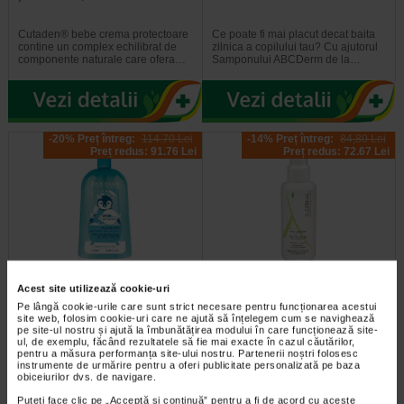
Cutaden® bebe crema protectoare
Ce poate fi mai placut decat baita
contine un complex echilibrat de
zilnica a copilului tau? Cu ajutorul
componente naturale care ofera…
Samponului ABCDerm de la…
-20% Preț întreg:
114.70 Lei
-14% Preț întreg:
84,80 Lei
Preț redus: 91.76 Lei
Preț redus: 72.67 Lei
ABCDerm Gel spumant, 1l,
Ducray Aderma cytelium spray
Acest site utilizează cookie-uri
Bioderma
100ml
Pe lângă cookie-urile care sunt strict necesare pentru funcționarea acestui
site web, folosim cookie-uri care ne ajută să înțelegem cum se navighează
pe site-ul nostru și ajută la îmbunătățirea modului în care funcționează site-
Gelul spumant ABCDerm de la
Aderma Cytelium spray este un
ul, de exemplu, făcând rezultatele să fie mai exacte în cazul căutărilor,
Bioderma este creat special pentru
produs cu efecte imediate in
pentru a măsura performanța site-ului nostru. Partenerii noștri folosesc
pielea sensibila a copiilor…
tratamentul dermatitelor iritative…
instrumente de urmărire pentru a oferi publicitate personalizată pe baza
obiceiurilor dvs. de navigare.
Puteți face clic pe „Acceptă si continuă” pentru a fi de acord cu aceste