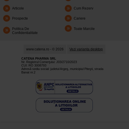
Articole
Cum Rezerv
Prospecte
Cariere
Politica De
Toate Marcile
Confidentialitate
www.catena.ro - © 2026
Vezi varianta desktop
CATENA PHARMA SRL
Nr. Registrul Comerţului: J03/2710/2023
CUI: RO 3008793
Adresă sediu social: judetul Argeş, municipiul Piteşti, strada
Banat nr.2