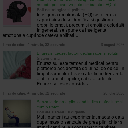
metode prin care va puteti imbunatati EQ-ul
Boli neurologice si psihice
Inteligenta emotionala (EQ) se refera la
capacitatea de a identifica si gestiona
propriile emotii, precum si emotiile celorlalti.
In general, se spune ca inteligenta
emotionala cuprinde cateva abilitati:…
Timp de citire:
4 minute, 32 secunde
6 august 2026
Enurezis: cauze, factori declansatori si solutii
Sistem urinar
Enurezisul este termenul medical pentru
pierderea accidentala de urina, de obicei in
timpul somnului. Este o afectiune frecventa
atat in randul copiilor, cat si al adultilor.
Enurezisul este considerat…
Timp de citire:
4 minute, 32 secunde
28 iulie 2026
Senzatia de prea plin: cand indica o afectiune si
cum o tratati
Boli ale sistemului digestiv
Multi oameni au experimentat macar o data
dupa masa o senzatie de prea plin, chiar si
atunci cand nu au consumat o cantitate