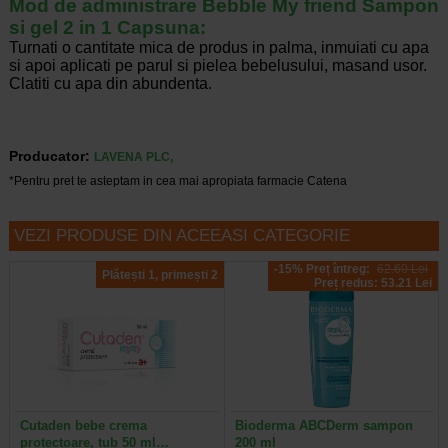
Mod de administrare Bebble My friend Sampon
si gel 2 in 1 Capsuna:
Turnati o cantitate mica de produs in palma, inmuiati cu apa
si apoi aplicati pe parul si pielea bebelusului, masand usor.
Clatiti cu apa din abundenta.
Producator:
LAVENA PLC,
*Pentru pret te asteptam in cea mai apropiata farmacie Catena
VEZI PRODUSE DIN ACEEASI CATEGORIE
-15% Preț întreg:
62.60 Lei
Plătești 1, primești 2
Preț redus: 53.21 Lei
Cutaden bebe crema
Bioderma ABCDerm sampon
protectoare, tub 50 ml…
200 ml