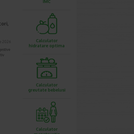
IMC
ori,
Calculator
ie 2026
hidratare optima
gestive
tiv
Calculator
greutate bebelusi
Calculator