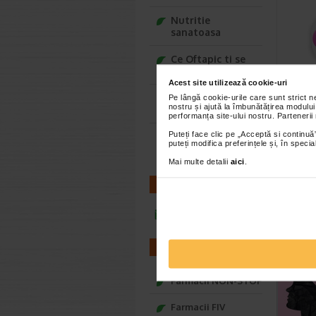
Nutritie
sanatoasa
Ce Oftapic ti se
potriveste
Adora
Acest site utilizează cookie-uri
silico
Adora – Adorabili
Pe lângă cookie-urile care sunt strict 
nostru și ajută la îmbunătățirea modului
steri
din prima clipa
performanța site-ului nostru. Partenerii
Suzetele
Puteți face clic pe „Acceptă si continuă”
Seturi cadou
special, c
puteți modifica preferințele și, în spec
Baylis&Harding
permit pi
Mai multe detalii
aici
.
CONTACT
infoline@catena.ro
CEL
FARMACII
Farmacii NON-STOP
Farmacii FIV