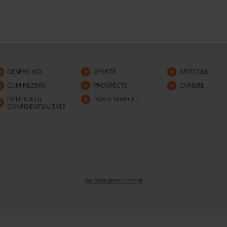
DESPRE NOI
OFERTE
ARTICOLE
CUM REZERV
PROSPECTE
CARIERE
POLITICA DE
TOATE MARCILE
CONFIDENTIALITATE
Varianta pentru mobile