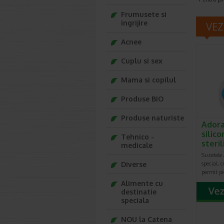
Frumusete si
ingrijire
VEZ
Acnee
Cuplu si sex
Mama si copilul
Produse BIO
Produse naturiste
Adora
silico
Tehnico -
steri
medicale
Suzetele
Diverse
special, c
permit pi
Alimente cu
destinatie
speciala
NOU la Catena