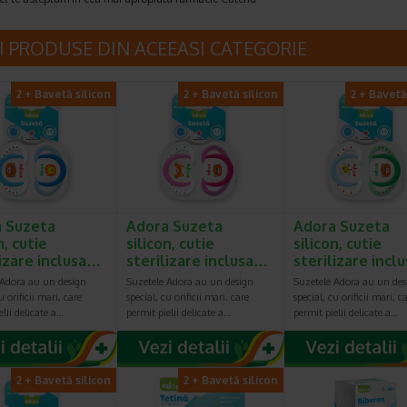
I PRODUSE DIN ACEEASI CATEGORIE
2 + Bavetă silicon
2 + Bavetă silicon
2 + Bavetă
 Suzeta
Adora Suzeta
Adora Suzeta
n, cutie
silicon, cutie
silicon, cutie
lizare inclusa…
sterilizare inclusa…
sterilizare incl
 Adora au un design
Suzetele Adora au un design
Suzetele Adora au un des
u orificii mari, care
special, cu orificii mari, care
special, cu orificii mari, c
elii delicate a…
permit pielii delicate a…
permit pielii delicate a…
2 + Bavetă silicon
2 + Bavetă silicon