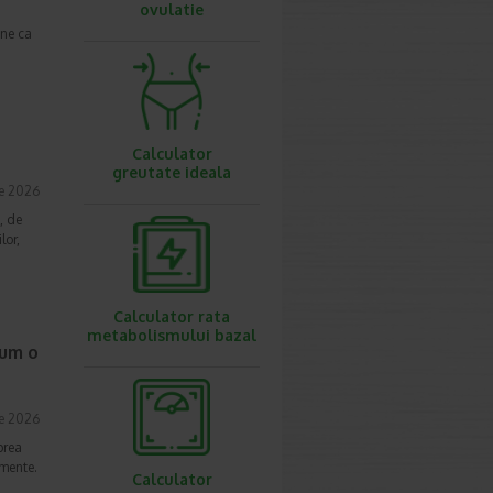
ovulatie
une ca
Calculator
greutate ideala
ie 2026
, de
lor,
Calculator rata
metabolismului bazal
cum o
ie 2026
prea
imente.
Calculator