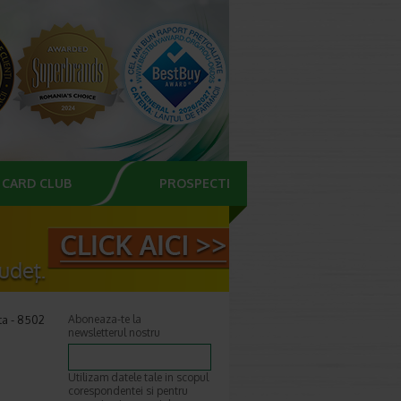
CARD CLUB
PROSPECTE
ta - 8502
Aboneaza-te la
newsletterul nostru
Utilizam datele tale in scopul
corespondentei si pentru