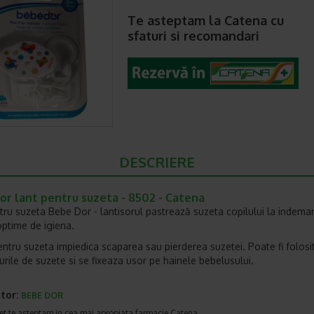
Te asteptam la Catena cu
sfaturi si recomandari
DESCRIERE
or lant pentru suzeta - 8502 - Catena
tru suzeta Bebe Dor - lantisorul pastrează suzeta copilului la indeman
 optime de igiena.
entru suzeta impiedica scaparea sau pierderea suzetei. Poate fi folosit
purile de suzete si se fixeaza usor pe hainele bebelusului.
tor:
BEBE DOR
et te asteptam in cea mai apropiata farmacie Catena