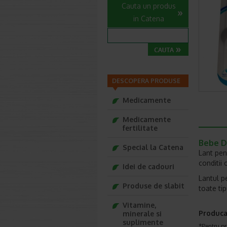
Cauta un produs
in Catena
DESCOPERA PRODUSE
Medicamente
Medicamente
fertilitate
Bebe D
Special la Catena
Lant pen
conditii
Idei de cadouri
Lantul p
Produse de slabit
toate ti
Vitamine,
Produca
minerale si
suplimente
*Pentru pr