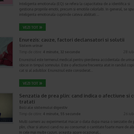
Inteligenta emotionala (EQ) se refera la capacitatea de a identifica si
gestiona propriile emotii, precum si emotiile celorlalti. In general, se sp
inteligenta emotionala cuprinde cateva abilitati:…
Enurezis: cauze, factori declansatori si solutii
Sistem urinar
Timp de citire:
4 minute, 32 secunde
28 iul
Enurezisul este termenul medical pentru pierderea accidentala de urina
obicei in timpul somnului. Este o afectiune frecventa atat in randul copii
cat si al adultilor. Enurezisul este considerat…
Senzatia de prea plin: cand indica o afectiune si 
tratati
Boli ale sistemului digestiv
Timp de citire:
4 minute, 55 secunde
26 iul
Multi oameni au experimentat macar o data dupa masa o senzatie de 
plin, chiar si atunci cand nu au consumat o cantitate foarte mare de al
In cele mai multe cazuri, aceasta apare ocazional…