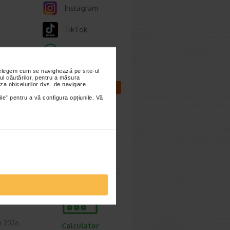
Instagram
TikTok
Whatsapp
u
a
nțelegem cum se navighează pe site-ul
ul căutărilor, pentru a măsura
uni…
za obiceiurilor dvs. de navigare.
CALCULATOARE
 Adora
ile” pentru a vă configura opțiunile. Vă
 a
lva…
Calculator
sarcina
etode
t 2026
Calculator