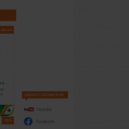
 silicon
usa…
ign
are
GASESTI CATENA SI PE
Youtube
-35%
Facebook