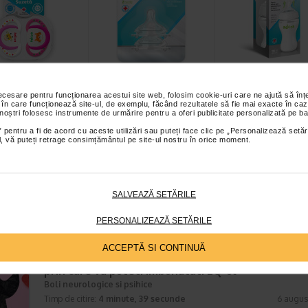
 Suzeta
Tetina anticolici cu
Adora Biberon c
n, cutie
flux rapid 6 luni+, 2
gat larg si tetin
necesare pentru funcționarea acestui site web, folosim cookie-uri care ne ajută să î
 în care funcționează site-ul, de exemplu, făcând rezultatele să fie mai exacte în caz
lizare inclusa…
bucati, ADORA
anticolici, 3-6 l
 noștri folosesc instrumente de urmărire pentru a oferi publicitate personalizată pe ba
 Adora au un design
Tetinele Adora au flux adaptat in
Gatul larg al biberonului
 pentru a fi de acord cu aceste utilizări sau puteți face clic pe „Personalizează setăr
u orificii mari, care
functie de etapa de dezvoltare a
permite umplerea usoara
ial, vă puteți retrage consimțământul pe site-ul nostru în orice moment.
elii delicate a…
micutului tau. Forma tetinei…
acestuia, iar tetina cu va
SALVEAZĂ SETĂRILE
PERSONALIZEAZĂ SETĂRILE
E MAI RECENTE ARTICOLE
ACCEPTĂ SI CONTINUĂ
Cum sa va dezvoltati inteligenta emotionala: m
prin care va puteti imbunatati EQ-ul
Boli neurologice si psihice
Timp de citire:
4 minute, 39 secunde
6 augus