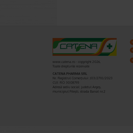
www.catena.ro - copyright 2026,
Toate drepturile rezervate
CATENA PHARMA SRL
Nr. Registrul Comerţului: J03/2710/2023
CUI: RO 3008793
Adresă sediu social: judetul Argeş,
municipiul Piteşti, strada Banat nr.2