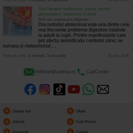
Totul despre meteorism: cauze, factori
declansatori, tratament si dieta
Boli ale sistemului digestiv
Disconfortul abdominal este una dintre cele
mai frecvente probleme digestive intalnite
la adulti si copii. Printre manifestarile care
pot afecta semnificativ confortul zilnic se
numara si meteorismul,…
Timp de citire:
6 minute, 3 secunde
26 iulie 2026
infoline@catena.ro
CallCenter
Despre Noi
Oferte
Articole
Cum Rezerv
Prospecte
Cariere