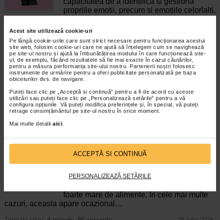
capacitatea de a identifica si gestiona
propriile emotii, precum si emotiile celorlalti.
In general, se spune ca inteligenta
emotionala cuprinde cateva abilitati:…
Acest site utilizează cookie-uri
Pe lângă cookie-urile care sunt strict necesare pentru funcționarea acestui
Timp de citire:
4 minute, 39 secunde
6 august 2026
site web, folosim cookie-uri care ne ajută să înțelegem cum se navighează
pe site-ul nostru și ajută la îmbunătățirea modului în care funcționează site-
Enurezis: cauze, factori declansatori si solutii
ul, de exemplu, făcând rezultatele să fie mai exacte în cazul căutărilor,
pentru a măsura performanța site-ului nostru. Partenerii noștri folosesc
Sistem urinar
instrumente de urmărire pentru a oferi publicitate personalizată pe baza
Enurezisul este termenul medical pentru
obiceiurilor dvs. de navigare.
pierderea accidentala de urina, de obicei in
Puteți face clic pe „Acceptă si continuă” pentru a fi de acord cu aceste
timpul somnului. Este o afectiune frecventa
utilizări sau puteți face clic pe „Personalizează setările” pentru a vă
atat in randul copiilor, cat si al adultilor.
configura opțiunile. Vă puteți modifica preferințele și, în special, vă puteți
Enurezisul este considerat…
retrage consimțământul pe site-ul nostru în orice moment.
Mai multe detalii
aici
.
Timp de citire:
4 minute, 32 secunde
28 iulie 2026
Senzatia de prea plin: cand indica o afectiune si
cum o tratati
ACCEPTĂ SI CONTINUĂ
Boli ale sistemului digestiv
Multi oameni au experimentat macar o data
PERSONALIZEAZĂ SETĂRILE
dupa masa o senzatie de prea plin, chiar si
atunci cand nu au consumat o cantitate
foarte mare de alimente. In cele mai multe
cazuri, aceasta apare ocazional…
Timp de citire:
4 minute, 55 secunde
26 iulie 2026