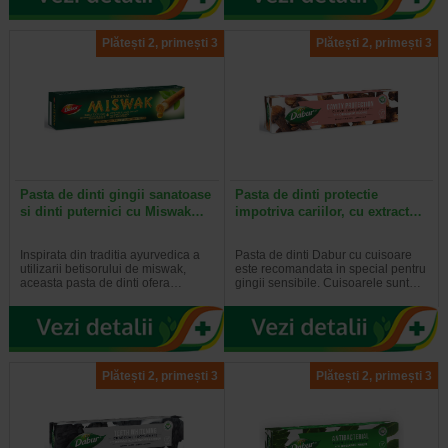
Plătești 2, primești 3
Plătești 2, primești 3
Pasta de dinti gingii sanatoase
Pasta de dinti protectie
si dinti puternici cu Miswak…
impotriva cariilor, cu extract…
Inspirata din traditia ayurvedica a
Pasta de dinti Dabur cu cuisoare
utilizarii betisorului de miswak,
este recomandata in special pentru
aceasta pasta de dinti ofera…
gingii sensibile. Cuisoarele sunt…
Plătești 2, primești 3
Plătești 2, primești 3