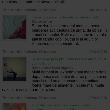
emotionala cuprinde cateva abilitati:…
Timp de citire:
4 minute, 39 secunde
6 august 2026
Enurezis: cauze, factori declansatori si solutii
Sistem urinar
Enurezisul este termenul medical pentru
pierderea accidentala de urina, de obicei in
timpul somnului. Este o afectiune frecventa
atat in randul copiilor, cat si al adultilor.
Enurezisul este considerat…
Timp de citire:
4 minute, 32 secunde
28 iulie 2026
Senzatia de prea plin: cand indica o afectiune si
cum o tratati
Boli ale sistemului digestiv
Multi oameni au experimentat macar o data
dupa masa o senzatie de prea plin, chiar si
atunci cand nu au consumat o cantitate
foarte mare de alimente. In cele mai multe
cazuri, aceasta apare ocazional…
Timp de citire:
4 minute, 55 secunde
26 iulie 2026
Totul despre meteorism: cauze, factori
declansatori, tratament si dieta