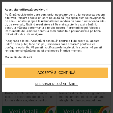
Acest site utilizează cookie-uri
Producator:
COSWELL INNOVATORI ITALIANI
Pe lângă cookie-urile care sunt strict necesare pentru funcționarea acestui
*Pentru pret te asteptam in cea mai apropiata farmacie Catena
site web, folosim cookie-uri care ne ajută să înțelegem cum se navighează
pe site-ul nostru și ajută la îmbunătățirea modului în care funcționează site-
ul, de exemplu, făcând rezultatele să fie mai exacte în cazul căutărilor,
pentru a măsura performanța site-ului nostru. Partenerii noștri folosesc
VEZI PRODUSE DIN ACEEASI CATEGORIE
instrumente de urmărire pentru a oferi publicitate personalizată pe baza
obiceiurilor dvs. de navigare.
Plătești 2, primești 3
Plătești 2, primești 3
Puteți face clic pe „Acceptă si continuă” pentru a fi de acord cu aceste
utilizări sau puteți face clic pe „Personalizează setările” pentru a vă
configura opțiunile. Vă puteți modifica preferințele și, în special, vă puteți
retrage consimțământul pe site-ul nostru în orice moment.
Mai multe detalii
aici
.
ACCEPTĂ SI CONTINUĂ
Pasta de dinti albire si curatare
Pasta de dinti respiratie
profunda cu Ulei de Cocos…
proaspata si protectia…
PERSONALIZEAZĂ SETĂRILE
Pasta de dinti Dabur cu ulei de
Pasta de dinti Dabur cu ghimbir si
cocos si bicarbonat de sodiu are o
menta combina efectele calmante
formula delicata, ideala pentru…
ale ghimbirului cu prospetimea…