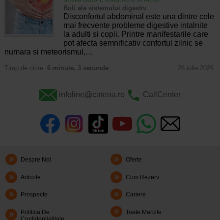
Boli ale sistemului digestiv
Disconfortul abdominal este una dintre cele
mai frecvente probleme digestive intalnite
la adulti si copii. Printre manifestarile care
pot afecta semnificativ confortul zilnic se
numara si meteorismul,…
Timp de citire:
6 minute, 3 secunde
26 iulie 2026
infoline@catena.ro
CallCenter
Despre Noi
Oferte
Articole
Cum Rezerv
Prospecte
Cariere
Politica De
Toate Marcile
Confidentialitate