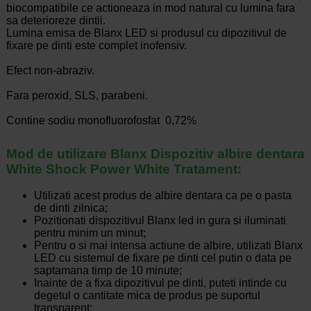
biocompatibile ce actioneaza in mod natural cu lumina fara
sa deterioreze dintii.
Lumina emisa de Blanx LED si produsul cu dipozitivul de
fixare pe dinti este complet inofensiv.
Efect non-abraziv.
Fara peroxid, SLS, parabeni.
Contine sodiu monofluorofosfat 0,72%
Mod de utilizare Blanx Dispozitiv albire dentara
White Shock Power White Tratament:
Utilizati acest produs de albire dentara ca pe o pasta
de dinti zilnica;
Pozitionati dispozitivul Blanx led in gura si iluminati
pentru minim un minut;
Pentru o si mai intensa actiune de albire, utilizati Blanx
LED cu sistemul de fixare pe dinti cel putin o data pe
saptamana timp de 10 minute;
Inainte de a fixa dipozitivul pe dinti, puteti intinde cu
degetul o cantitate mica de produs pe suportul
transparent;