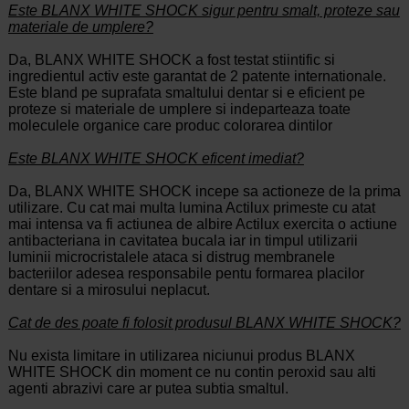
Este BLANX WHITE SHOCK sigur pentru smalt, proteze sau
materiale de umplere?
Da, BLANX WHITE SHOCK a fost testat stiintific si
ingredientul activ este garantat de 2 patente internationale.
Este bland pe suprafata smaltului dentar si e eficient pe
proteze si materiale de umplere si indeparteaza toate
moleculele organice care produc colorarea dintilor
Este BLANX WHITE SHOCK eficent imediat?
Da, BLANX WHITE SHOCK incepe sa actioneze de la prima
utilizare. Cu cat mai multa lumina Actilux primeste cu atat
mai intensa va fi actiunea de albire Actilux exercita o actiune
antibacteriana in cavitatea bucala iar in timpul utilizarii
luminii microcristalele ataca si distrug membranele
bacteriilor adesea responsabile pentu formarea placilor
dentare si a mirosului neplacut.
Cat de des poate fi folosit produsul BLANX WHITE SHOCK?
Nu exista limitare in utilizarea niciunui produs BLANX
WHITE SHOCK din moment ce nu contin peroxid sau alti
agenti abrazivi care ar putea subtia smaltul.