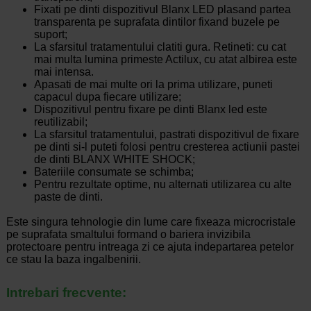
Fixati pe dinti dispozitivul Blanx LED plasand partea
transparenta pe suprafata dintilor fixand buzele pe
suport;
La sfarsitul tratamentului clatiti gura. Retineti: cu cat
mai multa lumina primeste Actilux, cu atat albirea este
mai intensa.
Apasati de mai multe ori la prima utilizare, puneti
capacul dupa fiecare utilizare;
Dispozitivul pentru fixare pe dinti Blanx led este
reutilizabil;
La sfarsitul tratamentului, pastrati dispozitivul de fixare
pe dinti si-l puteti folosi pentru cresterea actiunii pastei
de dinti BLANX WHITE SHOCK;
Bateriile consumate se schimba;
Pentru rezultate optime, nu alternati utilizarea cu alte
paste de dinti.
Este singura tehnologie din lume care fixeaza microcristale
pe suprafata smaltului formand o bariera invizibila
protectoare pentru intreaga zi ce ajuta indepartarea petelor
ce stau la baza ingalbenirii.
Intrebari frecvente: