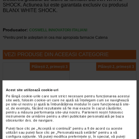
SHOCK. Actiunea lui este garantata exclusiv cu produsul
BLANX WHITE SHOCK.
Producator:
COSWELL INNOVATORI ITALIANI
*Pentru pret te asteptam in cea mai apropiata farmacie Catena
VEZI PRODUSE DIN ACEEASI CATEGORIE
Plătești 2, primești 3
Plătești 2, primești 3
Acest site utilizează cookie-uri
Pe lângă cookie-urile care sunt strict necesare pentru funcționarea acestui
site web, folosim cookie-uri care ne ajută să înțelegem cum se navighează
pe site-ul nostru și ajută la îmbunătățirea modului în care funcționează site-
ul, de exemplu, făcând rezultatele să fie mai exacte în cazul căutărilor,
pentru a măsura performanța site-ului nostru. Partenerii noștri folosesc
Pasta de dinti albire si curatare
Pasta de dinti respiratie
instrumente de urmărire pentru a oferi publicitate personalizată pe baza
profunda cu Ulei de Cocos…
proaspata si protectia…
obiceiurilor dvs. de navigare.
Puteți face clic pe „Acceptă si continuă” pentru a fi de acord cu aceste
Pasta de dinti Dabur cu ulei de
Pasta de dinti Dabur cu ghimbir si
utilizări sau puteți face clic pe „Personalizează setările” pentru a vă
cocos si bicarbonat de sodiu are o
menta combina efectele calmante
configura opțiunile. Vă puteți modifica preferințele și, în special, vă puteți