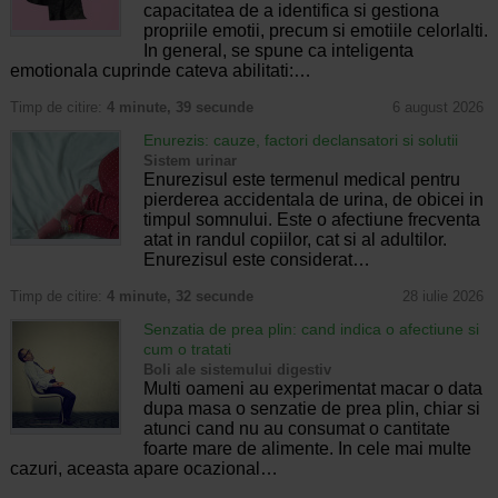
capacitatea de a identifica si gestiona
propriile emotii, precum si emotiile celorlalti.
In general, se spune ca inteligenta
emotionala cuprinde cateva abilitati:…
Timp de citire:
4 minute, 39 secunde
6 august 2026
Enurezis: cauze, factori declansatori si solutii
Sistem urinar
Enurezisul este termenul medical pentru
pierderea accidentala de urina, de obicei in
timpul somnului. Este o afectiune frecventa
atat in randul copiilor, cat si al adultilor.
Enurezisul este considerat…
Timp de citire:
4 minute, 32 secunde
28 iulie 2026
Senzatia de prea plin: cand indica o afectiune si
cum o tratati
Boli ale sistemului digestiv
Multi oameni au experimentat macar o data
dupa masa o senzatie de prea plin, chiar si
atunci cand nu au consumat o cantitate
foarte mare de alimente. In cele mai multe
cazuri, aceasta apare ocazional…