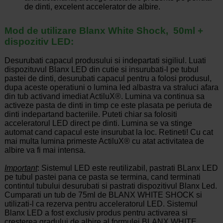
de dinti, excelent accelerator de albire.
Mod de utilizare Blanx White Shock, 50ml +
dispozitiv LED:
Desurubati capacul produsului si indepartati sigiliul. Luati
dispozituvul Blanx LED din cutie si insurubati-l pe tubul
pastei de dinti, desurubati capacul pentru a folosi produsul,
dupa aceste operatiuni o lumina led albastra va straluci afara
din tub activand imediat ActiluX®. Lumina va continua sa
activeze pasta de dinti in timp ce este plasata pe periuta de
dinti indepartand bacteriile. Puteti chiar sa folositi
acceleratorul LED direct pe dinti. Lumina se va stinge
automat cand capacul este insurubat la loc. Retineti! Cu cat
mai multa lumina primeste ActiluX® cu atat activitatea de
albire va fi mai intensa.
Important
: Sistemul LED este reutilizabil, pastrati BLanx LED
pe tubul pastei pana ce pasta se termina, cand terminati
contintul tubului desurubati si pastrati dispozitivul Blanx Led.
Cumparati un tub de 75ml de BLANX WHITE SHOCK si
utilizati-l ca rezerva pentru acceleratorul LED. Sistemul
Blanx LED a fost exclusiv produs pentru activarea si
cresterea gradului de albire al formulei BLANX WHITE