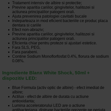
Tratament intensiv de albire si protectie;
Previne aparitia cariilor, gingivitelor, halitozei si
actiunea principalilor patogeni orali.
Ajuta prevenirea patologiei cavitatii bucale
Indeparteaza in mod eficient bacteriile ce produc placa
dentara si cariile
Efect non-abraziv;
Previne aparitia cariilor, gingivitelor, halitozei si
actiunea principalilor patogeni orali.
Eficienta chiar pentru proteze si ajustari estetice.
Fara SLS, PEG,
Fara parabeni.
Contine Sodium Monoflorfosfat 0.4%, florura de sodium
0.08%.
Ingrediente Blanx White Shock, 50ml +
dispozitiv LED:
Blue Formula (activ optic de albire) - efect imediat de
albire;
Actilux - efect de albire de durata cu actiune
antioxidanta;
Lumina acceleratorului LED are o actiune
antibacteriana, distruge bacteriile prezente pe periuta