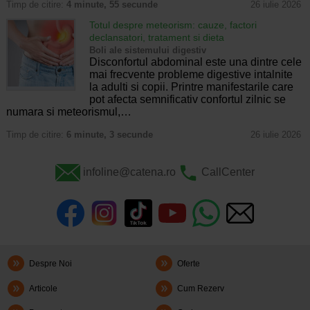
Timp de citire:
4 minute, 55 secunde
26 iulie 2026
Totul despre meteorism: cauze, factori
declansatori, tratament si dieta
Boli ale sistemului digestiv
Disconfortul abdominal este una dintre cele
mai frecvente probleme digestive intalnite
la adulti si copii. Printre manifestarile care
pot afecta semnificativ confortul zilnic se
numara si meteorismul,…
Timp de citire:
6 minute, 3 secunde
26 iulie 2026
infoline@catena.ro
CallCenter
Despre Noi
Oferte
Articole
Cum Rezerv