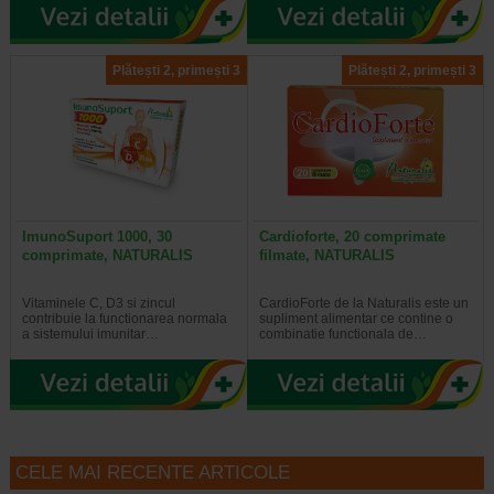
Plătești 2, primești 3
Plătești 2, primești 3
ImunoSuport 1000, 30
Cardioforte, 20 comprimate
comprimate, NATURALIS
filmate, NATURALIS
Vitaminele C, D3 si zincul
CardioForte de la Naturalis este un
contribuie la functionarea normala
supliment alimentar ce contine o
a sistemului imunitar…
combinatie functionala de…
CELE MAI RECENTE ARTICOLE