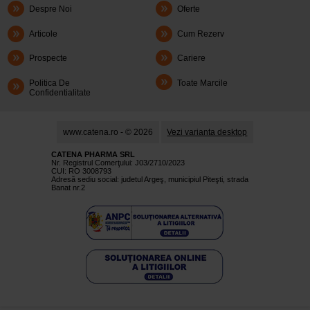
Despre Noi
Oferte
Articole
Cum Rezerv
Prospecte
Cariere
Politica De
Toate Marcile
Confidentialitate
www.catena.ro - © 2026
Vezi varianta desktop
CATENA PHARMA SRL
Nr. Registrul Comerţului: J03/2710/2023
CUI: RO 3008793
Adresă sediu social: judetul Argeş, municipiul Piteşti, strada
Banat nr.2