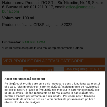
Naturpharma Products RO SRL, Str. Nicodim, Nr. 18, Sector
6, București, tel: 021.211.0117, email:
office@sanatate-
buna.com
Volum net:
100 ml
Produs notificat la CRSP Iași: ……./ 2022
Producator:
NATURPHARMA
*Pentru pret te asteptam in cea mai apropiata farmacie Catena
VEZI PRODUSE DIN ACEEASI CATEGORIE
-35% Preț întreg:
96.60 Lei
Plătești 2, primești 3
Preț redus: 62.79 Lei
Acest site utilizează cookie-uri
Pe lângă cookie-urile care sunt strict necesare pentru funcționarea acestui
site web, folosim cookie-uri care ne ajută să înțelegem cum se navighează
pe site-ul nostru și ajută la îmbunătățirea modului în care funcționează site-
ul, de exemplu, făcând rezultatele să fie mai exacte în cazul căutărilor,
pentru a măsura performanța site-ului nostru. Partenerii noștri folosesc
instrumente de urmărire pentru a oferi publicitate personalizată pe baza
obiceiurilor dvs. de navigare.
Vitamina E 400 UI, 30 capsule,
Minoxicapil Women spray, 60