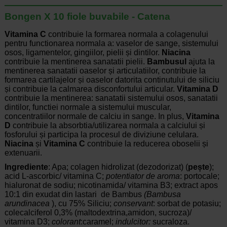
Bongen X 10 fiole buvabile - Catena
Vitamina C
contribuie la formarea normala a colagenului
pentru functionarea normala a: vaselor de sange, sistemului
osos, ligamentelor, gingiilor, pielii și dintilor.
Niacina
contribuie la mentinerea sanatatii pielii.
Bambusul
ajuta la
mentinerea sanatatii oaselor și articulatiilor, contribuie la
formarea cartilajelor și oaselor datorita continutului de siliciu
și contribuie la calmarea disconfortului articular.
Vitamina D
contribuie la mentinerea: sanatatii sistemului osos, sanatatii
dintilor, functiei normale a sistemului muscular,
concentratiilor normale de calciu in sange. In plus,
Vitamina
D
contribuie la absorbtia/utilizarea normala a calciului și
fosforului și participa la procesul de diviziune celulara.
Niacina
și
Vitamina C
contribuie la reducerea oboselii și
extenuarii.
Ingrediente
: Apa; colagen hidrolizat (dezodorizat) (
pește
);
acid L-ascorbic/ vitamina C;
potentiator de aroma
: portocale;
hialuronat de sodiu; nicotinamida/ vitamina B3; extract apos
10:1 din exudat din lastari de Bambus
(Bambusa
arundinacea
), cu 75% Siliciu;
conservant
: sorbat de potasiu;
colecalciferol 0,3% (maltodextrina,amidon, sucroza)/
vitamina D3;
colorant
:caramel;
indulcitor:
sucraloza.