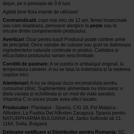
dejun, pe o perioada de 3-6 luni.
Agitati bine fiola inainte de utilizare!
Contraindicatii
: copii mai mici de 12 ani, femei insarcinate
sau care alapteaza, persoane alergice la
pește
sau la
oricare dintre componentele produsului.
Avertizari
: Doar pentru baut! Produsul poate contine urme
de precipitat. Orice variatie de culoare sau gust se datoreaza
ingredientelor naturale continute in produs. Calitatea și
eficacitatea produsului raman neschimbate.
Conditii de pastrare:
A se pastra in ambalajul original, la
temperatura camerei. A nu se lasa la indemana și la vederea
copiilor mici.
Atentionari:
A nu se depași doza recomandata pentru
consumul zilnic. Suplimentele alimentare nu inlocuiesc o
dieta variata și echilibrata și un mod de viata sanatos.
Vitamina C in exces poate avea efect laxativ.
Producator:
Plantapol - Spania, C/G 18, Pol.Malpica -
Alfinden, La Puebla Del Alfinden Zaragoza, Spania pentru
NATURPHARMA BULGARIA Ltd, Janko Sofiinski str 21,
1164, Sofia, Bulgaria
Detinator notificare și Distribuitor pentru Romania:
SC