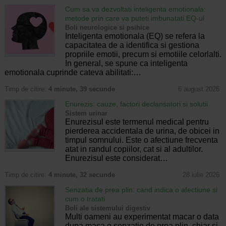
Cum sa va dezvoltati inteligenta emotionala:
metode prin care va puteti imbunatati EQ-ul
Boli neurologice si psihice
Inteligenta emotionala (EQ) se refera la
capacitatea de a identifica si gestiona
propriile emotii, precum si emotiile celorlalti.
In general, se spune ca inteligenta
emotionala cuprinde cateva abilitati:…
Timp de citire:
4 minute, 39 secunde
6 august 2026
Enurezis: cauze, factori declansatori si solutii
Sistem urinar
Enurezisul este termenul medical pentru
pierderea accidentala de urina, de obicei in
timpul somnului. Este o afectiune frecventa
atat in randul copiilor, cat si al adultilor.
Enurezisul este considerat…
Timp de citire:
4 minute, 32 secunde
28 iulie 2026
Senzatia de prea plin: cand indica o afectiune si
cum o tratati
Boli ale sistemului digestiv
Multi oameni au experimentat macar o data
dupa masa o senzatie de prea plin, chiar si