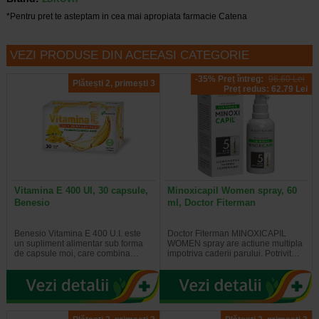
*Pentru pret te asteptam in cea mai apropiata farmacie Catena
VEZI PRODUSE DIN ACEEASI CATEGORIE
-35% Preț întreg:
96.60 Lei
Plătești 2, primești 3
Preț redus: 62.79 Lei
Vitamina E 400 UI, 30 capsule,
Minoxicapil Women spray, 60
Benesio
ml, Doctor Fiterman
Benesio Vitamina E 400 U.I. este
Doctor Fiterman MINOXICAPIL
un supliment alimentar sub forma
WOMEN spray are actiune multipla
de capsule moi, care combina…
impotriva caderii parului. Potrivit…