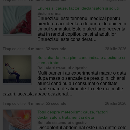
Enurezis: cauze, factori declansatori si solutii
Sistem urinar
Enurezisul este termenul medical pentru
pierderea accidentala de urina, de obicei in
timpul somnului. Este o afectiune frecventa
atat in randul copiilor, cat si al adultilor.
Enurezisul este considerat…
Timp de citire:
4 minute, 32 secunde
28 iulie 2026
Senzatia de prea plin: cand indica o afectiune si
cum o tratati
Boli ale sistemului digestiv
Multi oameni au experimentat macar o data
dupa masa o senzatie de prea plin, chiar si
atunci cand nu au consumat o cantitate
foarte mare de alimente. In cele mai multe
cazuri, aceasta apare ocazional…
Timp de citire:
4 minute, 55 secunde
26 iulie 2026
Totul despre meteorism: cauze, factori
declansatori, tratament si dieta
Boli ale sistemului digestiv
Disconfortul abdominal este una dintre cele