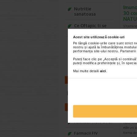
Imuno
Nutritie
30 co
sanatoasa
NATU
Ce Oftapic ti se
Vitaminel
potriveste
contribui
normala 
Acest site utilizează cookie-uri
Adora – Adorabili
Pe lângă cookie-urile care sunt strict 
din prima clipa
nostru și ajută la îmbunătățirea modului
performanța site-ului nostru. Partenerii
Seturi cadou
Puteți face clic pe „Acceptă si continuă”
puteți modifica preferințele și, în spec
Baylis&Harding
Mai multe detalii
aici
.
CONTACT
infoline@catena.ro
Vitam
FARMACII
UI, 3
NATU
Farmacii NON-STOP
Naturali
este un 
Farmacii FIV
forma de