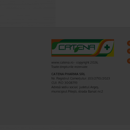
www.catena.ro - copyright 2026,
Toate drepturile rezervate
CATENA PHARMA SRL
Nr. Registrul Comerţului: J03/2710/2023
CUI: RO 3008793
Adresă sediu social: judetul Argeş,
municipiul Piteşti, strada Banat nr.2