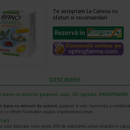
Te asteptam la Catena cu
sfaturi si recomandari
DESCRIERE
e bano cu usturoi, paducel, vasc, 30 capsule, PARAPHARM 
le
bano cu extract de usturoi
, paducel si vasc reprezinta o combinat
nte cu efecte favorabile asupra organismului uman.
etati
ile sunt datorate celor peste 200 de substante active intalnite in capsu