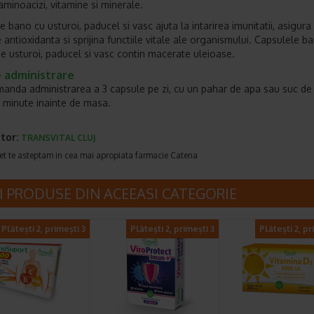
aminoacizi, vitamine si minerale.
 bano cu usturoi, paducel si vasc ajuta la intarirea imunitatii, asigura
 antioxidanta si sprijina functiile vitale ale organismului. Capsulele b
de usturoi, paducel si vasc contin macerate uleioase.
 administrare
anda administrarea a 3 capsule pe zi, cu un pahar de apa sau suc de 
 minute inainte de masa.
tor:
TRANSVITAL CLUJ
et te asteptam in cea mai apropiata farmacie Catena
I PRODUSE DIN ACEEASI CATEGORIE
Plătești 2, primești 3
Plătești 2, primești 3
Plătești 2, pr