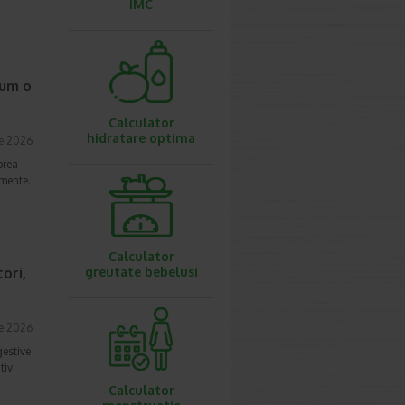
IMC
cum o
Calculator
hidratare optima
ie 2026
prea
imente.
Calculator
ori,
greutate bebelusi
ie 2026
gestive
tiv
Calculator