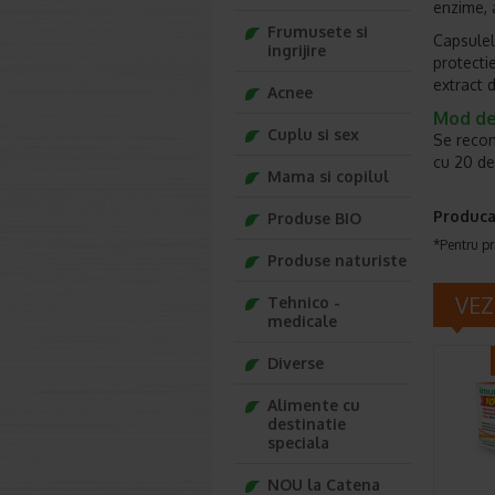
enzime, 
Frumusete si
Capsulele
ingrijire
protectie
extract 
Acnee
Mod de
Cuplu si sex
Se recom
cu 20 de
Mama si copilul
Produca
Produse BIO
*Pentru pr
Produse naturiste
VEZ
Tehnico -
medicale
Diverse
Alimente cu
destinatie
speciala
NOU la Catena