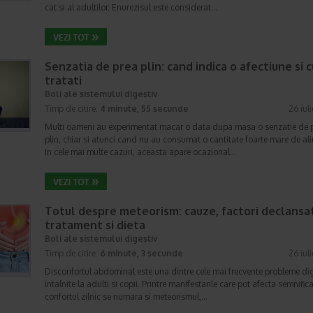
cat si al adultilor. Enurezisul este considerat…
Senzatia de prea plin: cand indica o afectiune si 
tratati
Boli ale sistemului digestiv
Timp de citire:
4 minute, 55 secunde
26 iul
Multi oameni au experimentat macar o data dupa masa o senzatie de 
plin, chiar si atunci cand nu au consumat o cantitate foarte mare de al
In cele mai multe cazuri, aceasta apare ocazional…
Totul despre meteorism: cauze, factori declansat
tratament si dieta
Boli ale sistemului digestiv
Timp de citire:
6 minute, 3 secunde
26 iul
Disconfortul abdominal este una dintre cele mai frecvente probleme di
intalnite la adulti si copii. Printre manifestarile care pot afecta semnifica
confortul zilnic se numara si meteorismul,…