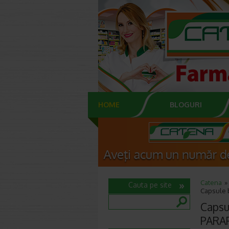
HOME
BLOGURI
Catena
Cauta pe site
Capsule 
Capsu
PARA