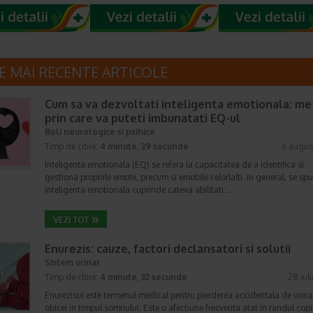
E MAI RECENTE ARTICOLE
Cum sa va dezvoltati inteligenta emotionala: m
prin care va puteti imbunatati EQ-ul
Boli neurologice si psihice
Timp de citire:
4 minute, 39 secunde
6 augus
Inteligenta emotionala (EQ) se refera la capacitatea de a identifica si
gestiona propriile emotii, precum si emotiile celorlalti. In general, se sp
inteligenta emotionala cuprinde cateva abilitati:…
Enurezis: cauze, factori declansatori si solutii
Sistem urinar
Timp de citire:
4 minute, 32 secunde
28 iul
Enurezisul este termenul medical pentru pierderea accidentala de urina
obicei in timpul somnului. Este o afectiune frecventa atat in randul copii