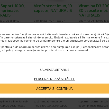
Suport 1000,
ViroProtect Imun, 10
Vitamina D3 200
mprimate,
capsule, NATURALIS
30 capsule moi,
RALIS
NATURALIS
e C, D3 si zincul
ViroProtect Imun+ este un
Vitamina D3 Naturalis es
e la functionarea
supliment alimentar inovator,
supliment alimentar con
a sistemului imunitar…
care combina bacterii lizate…
pentru a sustine sanatat
necesare pentru funcționarea acestui site web, folosim cookie-uri care ne ajută să î
 în care funcționează site-ul, de exemplu, făcând rezultatele să fie mai exacte în caz
 noștri folosesc instrumente de urmărire pentru a oferi publicitate personalizată pe ba
Plătești 2, primești 3
Plătești 2, primești 3
Plătești 2, pr
 pentru a fi de acord cu aceste utilizări sau puteți face clic pe „Personalizează setăr
ial, vă puteți retrage consimțământul pe site-ul nostru în orice moment.
SALVEAZĂ SETĂRILE
PERSONALIZEAZĂ SETĂRILE
ina D3, 4000
Tonico junior 10
Vitamina C, 20
0 capsule moi,
monodoze, 12 ml,
comprimate
ACCEPTĂ SI CONTINUĂ
RALIS
Benesio
masticabile…
s Vitamina D3 4000 UI
TONICO Junior este un
Naturalis Vitamina C est
supliment alimentar sub
supliment alimentar cu
supliment alimentar sub
 capsule gelatinoase…
indulcitor, special conceput…
de comprimate masticabi