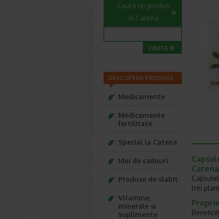
Cauta un produs
in Catena
DESCOPERA PRODUSE
Medicamente
Medicamente
fertilitate
Special la Catena
Capsul
Idei de cadouri
Catena
Capsule
Produse de slabit
trei pla
Vitamine,
Propri
minerale si
Benefici
suplimente