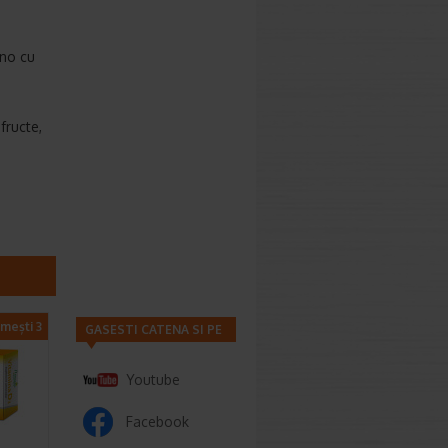
ano cu
fructe,
imești 3
GASESTI CATENA SI PE
Youtube
Facebook