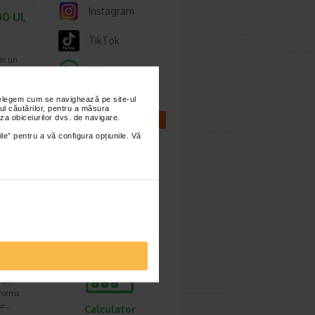
Instagram
0 UI,
TikTok
te un
Whatsapp
ceput
ea…
nțelegem cum se navighează pe site-ul
ul căutărilor, pentru a măsura
za obiceiurilor dvs. de navigare.
CALCULATOARE
imești 3
ile” pentru a vă configura opțiunile. Vă
Calculator
sarcina
e un
 forma
le…
Calculator