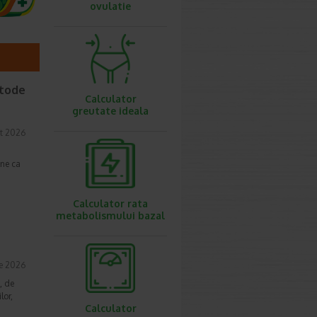
ovulatie
etode
Calculator
greutate ideala
t 2026
une ca
Calculator rata
metabolismului bazal
ie 2026
, de
lor,
Calculator