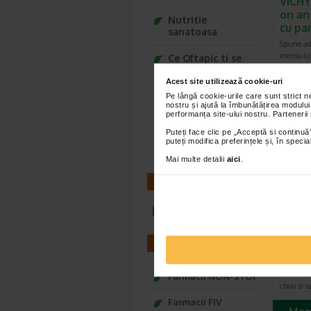
VICHY
on an
Nutritie
cu pa
sanatoasa
Spune adi
mirosului
Ce Oftapic ti se
contact c
potriveste
Acest site utilizează cookie-uri
Adora – Adorabili
Pe lângă cookie-urile care sunt strict 
nostru și ajută la îmbunătățirea modului
din prima clipa
performanța site-ului nostru. Partenerii
-20% Pr
Puteți face clic pe „Acceptă si continuă”
Seturi cadou
puteți modifica preferințele și, în spec
Baylis&Harding
Mai multe detalii
aici
.
CONTACT
infoline@catena.ro
Atode
1l, B
FARMACII
Pielea usc
nevoie de 
Farmacii NON-STOP
chiar si 
Farmacii FIV