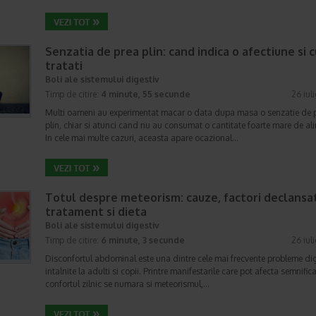
Senzatia de prea plin: cand indica o afectiune si 
tratati
Boli ale sistemului digestiv
Timp de citire:
4 minute, 55 secunde
26 iul
Multi oameni au experimentat macar o data dupa masa o senzatie de 
plin, chiar si atunci cand nu au consumat o cantitate foarte mare de al
In cele mai multe cazuri, aceasta apare ocazional…
Totul despre meteorism: cauze, factori declansat
tratament si dieta
Boli ale sistemului digestiv
Timp de citire:
6 minute, 3 secunde
26 iul
Disconfortul abdominal este una dintre cele mai frecvente probleme di
intalnite la adulti si copii. Printre manifestarile care pot afecta semnifica
confortul zilnic se numara si meteorismul,…