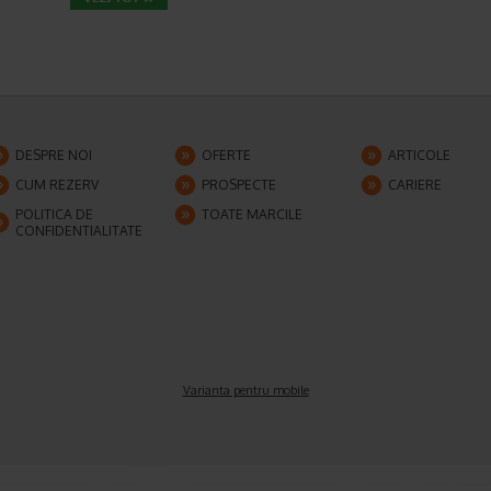
DESPRE NOI
OFERTE
ARTICOLE
CUM REZERV
PROSPECTE
CARIERE
POLITICA DE
TOATE MARCILE
CONFIDENTIALITATE
Varianta pentru mobile