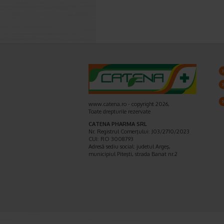
www.catena.ro - copyright 2026,
Toate drepturile rezervate
CATENA PHARMA SRL
Nr. Registrul Comerţului: J03/2710/2023
CUI: RO 3008793
Adresă sediu social: judetul Argeş,
municipiul Piteşti, strada Banat nr.2