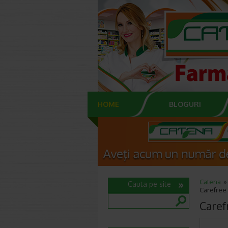
HOME
BLOGURI
Catena
Cauta pe site
Carefree 
Caref