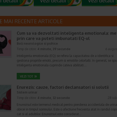
E MAI RECENTE ARTICOLE
Cum sa va dezvoltati inteligenta emotionala: m
prin care va puteti imbunatati EQ-ul
Boli neurologice si psihice
Timp de citire:
4 minute, 39 secunde
6 augus
Inteligenta emotionala (EQ) se refera la capacitatea de a identifica si
gestiona propriile emotii, precum si emotiile celorlalti. In general, se sp
inteligenta emotionala cuprinde cateva abilitati:…
Enurezis: cauze, factori declansatori si solutii
Sistem urinar
Timp de citire:
4 minute, 32 secunde
28 iul
Enurezisul este termenul medical pentru pierderea accidentala de urina
obicei in timpul somnului. Este o afectiune frecventa atat in randul copii
cat si al adultilor. Enurezisul este considerat…