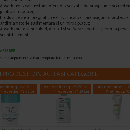
Absorb umezeala instant, oferind o senzatie de prospetime si curaten
pentru intreaga zi;
Produsul este impregnat cu extract de aloe, care asigura o protectie
antiinflamatorie suplimentara si un miros placut;
Absorbantele sunt subtiri, flexibili si se fixeaza perfect pentru a preven
situatiile jenante.
AREFREE
et te asteptam in cea mai apropiata farmacie Catena
I PRODUSE DIN ACEEASI CATEGORIE
reț întreg:
65.50 Lei
-15% Preț întreg:
63.80 Lei
-14% Preț întreg:
11
Preț redus: 42.58 Lei
Preț redus: 54.23 Lei
Preț redus: 10