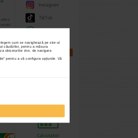
ga
Instagram
TikTok
este o
 uscata
Whatsapp
nțelegem cum se navighează pe site-ul
ul căutărilor, pentru a măsura
za obiceiurilor dvs. de navigare.
6,60 Lei
CALCULATOARE
7.09 Lei
ile” pentru a vă configura opțiunile. Vă
Calculator
sarcina
 A.D.
00 ml
 un ulei
pentru
…
Calculator