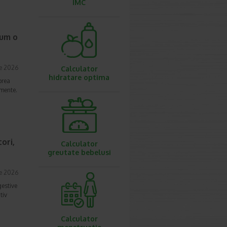
IMC
cum o
ie 2026
Calculator
hidratare optima
prea
imente.
ori,
Calculator
greutate bebelusi
ie 2026
gestive
tiv
Calculator