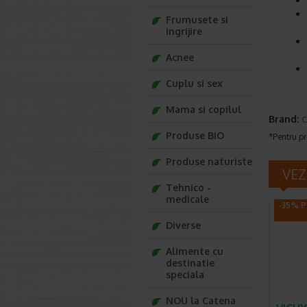
Frumusete si
ingrijire
Acnee
Cuplu si sex
Mama si copilul
Brand:
C
Produse BIO
*Pentru pr
Produse naturiste
VEZ
Tehnico -
medicale
-35% P
Diverse
Alimente cu
destinatie
speciala
NOU la Catena