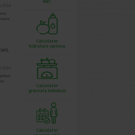
IMC
ie 2026
prea
imente.
Calculator
hidratare optima
ori,
ie 2026
gestive
tiv
Calculator
greutate bebelusi
Calculator