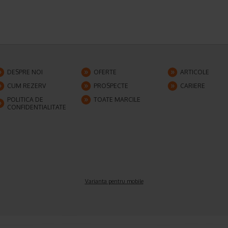
DESPRE NOI
OFERTE
ARTICOLE
CUM REZERV
PROSPECTE
CARIERE
POLITICA DE
TOATE MARCILE
CONFIDENTIALITATE
Varianta pentru mobile