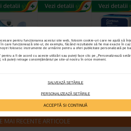
necesare pentru funcționarea acestui site web, folosim cookie-uri care ne ajută să î
 în care funcționează site-ul, de exemplu, făcând rezultatele să fie mai exacte în caz
 noștri folosesc instrumente de urmărire pentru a oferi publicitate personalizată pe ba
 pentru a fi de acord cu aceste utilizări sau puteți face clic pe „Personalizează setăr
 Inhalator
Ozempic 0.5 mg, 3
Bandelete test
ial, vă puteți retrage consimțământul pe site-ul nostru în orice moment.
il cu aburi cu 2
stilouri injectoare
Contour plus X 
ete Menthol…
(pen-uri)…
bucati
alator portabil cu abur
Ozempic este un medicament
Genereaza rezultate preci
al pentru
care contine substanta activa
chiar si la concentratii sc
SALVEAZĂ SETĂRILE
tionarea cailor…
semaglutida care ajuta…
ale glucozei in sange - c
PERSONALIZEAZĂ SETĂRILE
ACCEPTĂ SI CONTINUĂ
E MAI RECENTE ARTICOLE