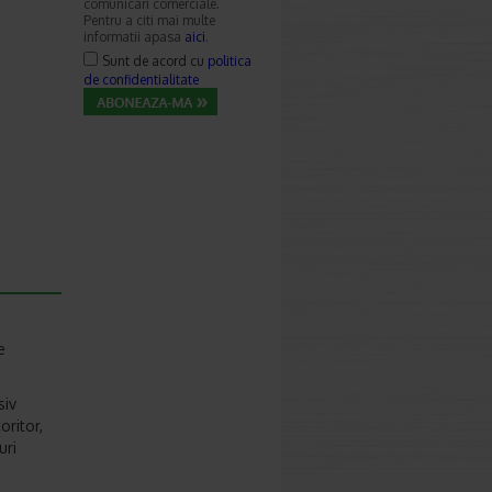
comunicari comerciale.
Pentru a citi mai multe
informatii apasa
aici
.
Sunt de acord cu
politica
de confidentialitate
e
siv
oritor,
uri