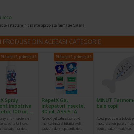
HICCO
et te asteptam in cea mai apropiata farmacie Catena
I PRODUSE DIN ACEEASI CATEGORIE
Plătești 2, primești 3
Plătești 2, primești 3
X Spray
RepelX Gel
MINUT Termom
ent impotriva
intepaturi insecte,
baie copii
telor, 100 ml…
30 ml, ASSISTA
ray anti-insecte are
RepelX gel calmeaza rapid
Acest produs este folosit 
elent, pana la 8 ore,
mancarimea si iritatia pielii,
masurare temperaturii ap
 intepaturilor de…
cauzate de intepaturile de…
pentru baia (imbaierea)…