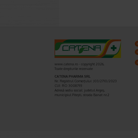
www.catena.ro - copyright 2026,
Toate drepturile rezervate
CATENA PHARMA SRL
Nr. Registrul Comerţului: J03/2710/2023
CUI: RO 3008793
Adresă sediu social: judetul Argeş,
municipiul Piteşti, strada Banat nr.2