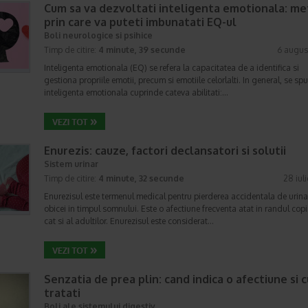
Cum sa va dezvoltati inteligenta emotionala: m
prin care va puteti imbunatati EQ-ul
Boli neurologice si psihice
Timp de citire:
4 minute, 39 secunde
6 augus
Inteligenta emotionala (EQ) se refera la capacitatea de a identifica si
gestiona propriile emotii, precum si emotiile celorlalti. In general, se sp
inteligenta emotionala cuprinde cateva abilitati:…
Enurezis: cauze, factori declansatori si solutii
Sistem urinar
Timp de citire:
4 minute, 32 secunde
28 iul
Enurezisul este termenul medical pentru pierderea accidentala de urina
obicei in timpul somnului. Este o afectiune frecventa atat in randul copii
cat si al adultilor. Enurezisul este considerat…
Senzatia de prea plin: cand indica o afectiune si 
tratati
Boli ale sistemului digestiv