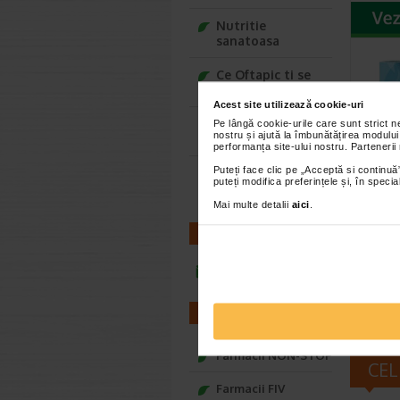
Nutritie
sanatoasa
Ce Oftapic ti se
potriveste
Acest site utilizează cookie-uri
Adora – Adorabili
Pe lângă cookie-urile care sunt strict 
nostru și ajută la îmbunătățirea modului
din prima clipa
performanța site-ului nostru. Partenerii
Puteți face clic pe „Acceptă si continuă”
Seturi cadou
Vicks
puteți modifica preferințele și, în spec
Baylis&Harding
portab
Mai multe detalii
aici
.
tabl
CONTACT
Vicks Inh
cald. Ide
deconges
infoline@catena.ro
FARMACII
Farmacii NON-STOP
CEL
Farmacii FIV