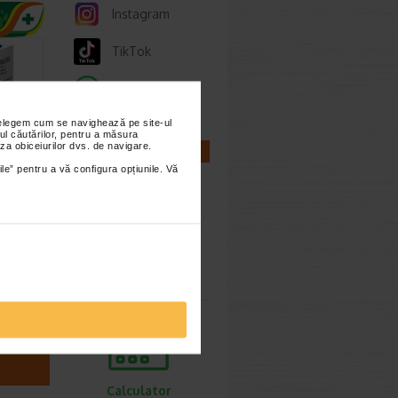
Instagram
TikTok
Whatsapp
nțelegem cum se navighează pe site-ul
ul căutărilor, pentru a măsura
za obiceiurilor dvs. de navigare.
CALCULATOARE
ile” pentru a vă configura opțiunile. Vă
are
50
se,
azute
Calculator
az in…
sarcina
Calculator