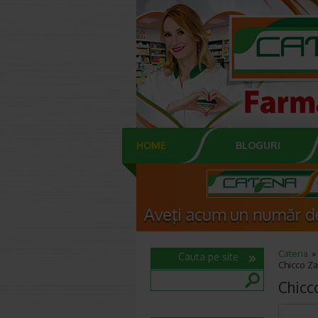
HOME
BLOGURI
Catena
Cauta pe site
Chicco Za
Chicc