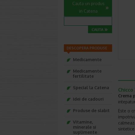
Cauta un produs
in Catena
DESCOPERA PRODUSE
Medicamente
Medicamente
fertilitate
Special la Catena
Chicco
Crema p
Idei de cadouri
intepatur
Produse de slabit
Este o cr
impotriva
Vitamine,
calmeaza
minerale si
sintetice
suplimente