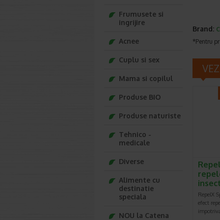
Frumusete si
ingrijire
Brand:
C
Acnee
*Pentru pr
Cuplu si sex
VEZ
Mama si copilul
Produse BIO
Produse naturiste
Tehnico -
medicale
Diverse
Repel
repel
Alimente cu
insec
destinatie
RepelX Sp
speciala
efect rep
impotriva
NOU la Catena