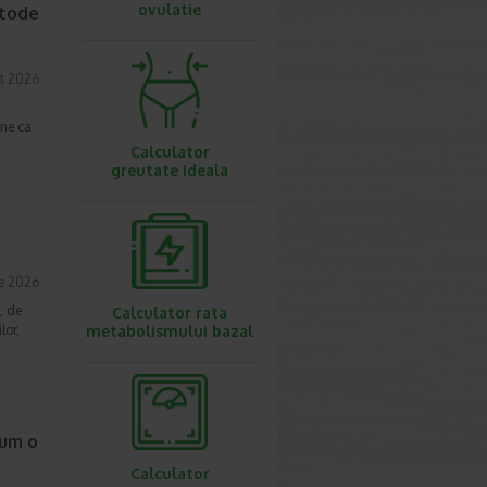
ovulatie
etode
t 2026
une ca
Calculator
greutate ideala
ie 2026
, de
Calculator rata
lor,
metabolismului bazal
cum o
Calculator