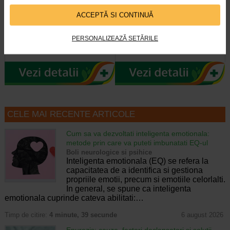
Crema eritem fesier Pasta
Spray pudra protector, 150 ml,
all’Acqua, 100 ml, VITAMIN…
VITAMIN DERMINA
ACCEPTĂ SI CONTINUĂ
Emulsie absorbanta, calmanta si
Recomandat in cazul transpiratiei
PERSONALIZEAZĂ SETĂRILE
protectoare care contine 10% oxid
excesive si a mirosurilor neplacute,
de zinc. Beneficii: Protectie si…
cauzate de transpiratie…
CELE MAI RECENTE ARTICOLE
Cum sa va dezvoltati inteligenta emotionala:
metode prin care va puteti imbunatati EQ-ul
Boli neurologice si psihice
Inteligenta emotionala (EQ) se refera la
capacitatea de a identifica si gestiona
propriile emotii, precum si emotiile celorlalti.
In general, se spune ca inteligenta
emotionala cuprinde cateva abilitati:…
Timp de citire:
4 minute, 39 secunde
6 august 2026
Enurezis: cauze, factori declansatori si solutii