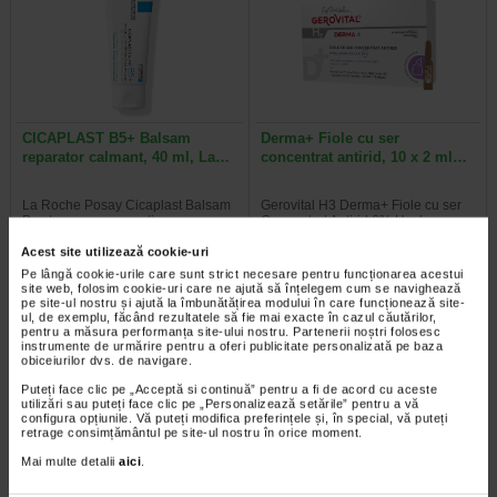
CICAPLAST B5+ Balsam
Derma+ Fiole cu ser
reparator calmant, 40 ml, La…
concentrat antirid, 10 x 2 ml…
La Roche Posay Cicaplast Balsam
Gerovital H3 Derma+ Fiole cu ser
B este o crema cu actiune
Concentrat Antirid 6% Hyaluron
reparatoare cu indicatii multiple…
Filler reprezinta o solutie antirid…
Acest site utilizează cookie-uri
Pe lângă cookie-urile care sunt strict necesare pentru funcționarea acestui
site web, folosim cookie-uri care ne ajută să înțelegem cum se navighează
pe site-ul nostru și ajută la îmbunătățirea modului în care funcționează site-
ul, de exemplu, făcând rezultatele să fie mai exacte în cazul căutărilor,
pentru a măsura performanța site-ului nostru. Partenerii noștri folosesc
Al 2-lea la jumătate de preț
Al 2-lea la jumătate de preț
instrumente de urmărire pentru a oferi publicitate personalizată pe baza
obiceiurilor dvs. de navigare.
Puteți face clic pe „Acceptă si continuă” pentru a fi de acord cu aceste
utilizări sau puteți face clic pe „Personalizează setările” pentru a vă
configura opțiunile. Vă puteți modifica preferințele și, în special, vă puteți
retrage consimțământul pe site-ul nostru în orice moment.
Mai multe detalii
aici
.