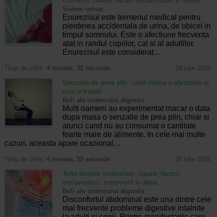
Sistem urinar
Enurezisul este termenul medical pentru
pierderea accidentala de urina, de obicei in
timpul somnului. Este o afectiune frecventa
atat in randul copiilor, cat si al adultilor.
Enurezisul este considerat…
Timp de citire:
4 minute, 32 secunde
28 iulie 2026
Senzatia de prea plin: cand indica o afectiune si
cum o tratati
Boli ale sistemului digestiv
Multi oameni au experimentat macar o data
dupa masa o senzatie de prea plin, chiar si
atunci cand nu au consumat o cantitate
foarte mare de alimente. In cele mai multe
cazuri, aceasta apare ocazional…
Timp de citire:
4 minute, 55 secunde
26 iulie 2026
Totul despre meteorism: cauze, factori
declansatori, tratament si dieta
Boli ale sistemului digestiv
Disconfortul abdominal este una dintre cele
mai frecvente probleme digestive intalnite
la adulti si copii. Printre manifestarile care