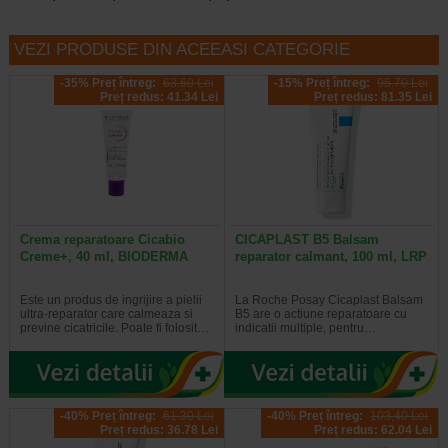
VEZI PRODUSE DIN ACEEASI CATEGORIE
-35% Preț întreg:
63.60 Lei
-15% Preț întreg:
95.70 Lei
Preț redus: 41.34 Lei
Preț redus: 81.35 Lei
Crema reparatoare Cicabio
CICAPLAST B5 Balsam
Creme+, 40 ml, BIODERMA
reparator calmant, 100 ml, LRP
Este un produs de ingrijire a pielii
La Roche Posay Cicaplast Balsam
ultra-reparator care calmeaza si
B5 are o actiune reparatoare cu
previne cicatricile. Poate fi folosit…
indicatii multiple, pentru…
-40% Preț întreg:
61.30 Lei
-40% Preț întreg:
103,40 Lei
Preț redus: 36.78 Lei
Preț redus: 62.04 Lei