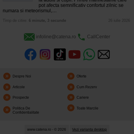
pot afecta semnificativ confortul zilnic se
numara si meteorismul,…
Timp de citire:
6 minute, 3 secunde
26 iulie 2026
infoline@catena.ro
CallCenter
Despre Noi
Oferte
Articole
Cum Rezerv
Prospecte
Cariere
Politica De
Toate Marcile
Confidentialitate
www.catena.ro - © 2026
Vezi varianta desktop