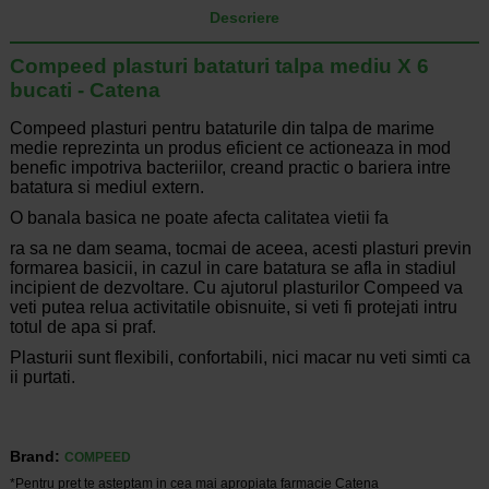
Descriere
Compeed plasturi bataturi talpa mediu X 6
bucati - Catena
Compeed plasturi pentru bataturile din talpa de marime
medie reprezinta un produs eficient ce actioneaza in mod
benefic impotriva bacteriilor, creand practic o bariera intre
batatura si mediul extern.
O banala basica ne poate afecta calitatea vietii fa
ra sa ne dam seama, tocmai de aceea, acesti plasturi previn
formarea basicii, in cazul in care batatura se afla in stadiul
incipient de dezvoltare. Cu ajutorul plasturilor Compeed va
veti putea relua activitatile obisnuite, si veti fi protejati intru
totul de apa si praf.
Plasturii sunt flexibili, confortabili, nici macar nu veti simti ca
ii purtati.
Brand:
COMPEED
*Pentru pret te asteptam in cea mai apropiata farmacie Catena