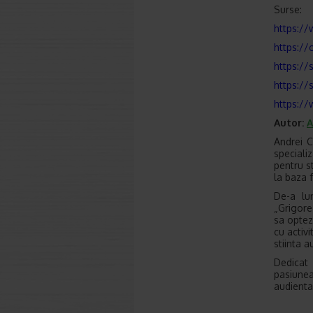
Surse:
https:/
https://
https://
https://
https:/
Autor:
A
Andrei C
speciali
pentru s
la baza f
De-a lun
„Grigore
sa optez
cu activi
stiinta 
Dedicat 
pasiunea
audienta