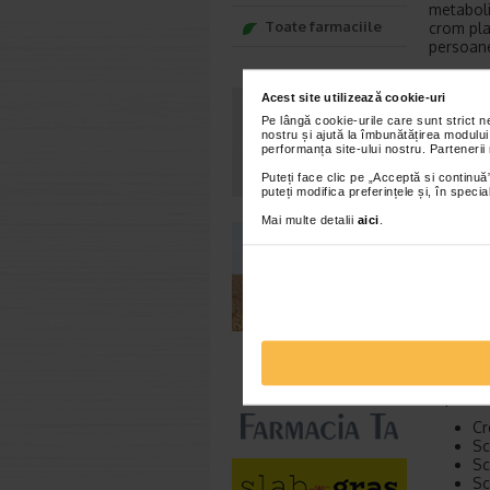
metaboli
Toate farmaciile
crom pla
persoane
Efectel
Acest site utilizează cookie-uri
S-a obse
Pe lângă cookie-urile care sunt strict 
nostru și ajută la îmbunătățirea modului
diabetici
performanța site-ului nostru. Partenerii
dozarea 
tensiuni
Puteți face clic pe „Acceptă si continuă”
puteți modifica preferințele și, în spec
benefice
asociati
Mai multe detalii
aici
.
trivalen
conversie
Efectel
O gama v
crom in 
poate fi
imbunatat
saptaman
Cr
Sc
Sc
Sc