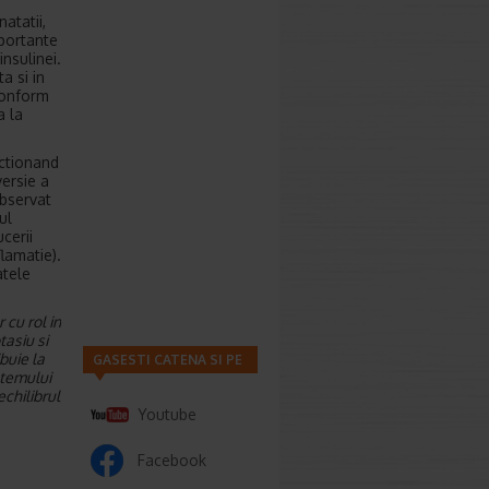
atatii,
mportante
insulinei.
a si in
 Conform
a la
actionand
ersie a
observat
ul
ucerii
flamatie).
atele
cu rol in
tasiu si
buie la
GASESTI CATENA SI PE
stemului
echilibrul
Youtube
Facebook