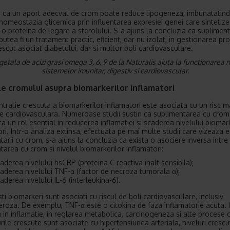
 ca un aport adecvat de crom poate reduce lipogeneza, imbunatatind 
si homeostazia glicemica prin influentarea expresiei genei care sintetiz
 o proteina de legare a sterolului. S-a ajuns la concluzia ca suplimen
utea fi un tratament practic, eficient, dar nu izolat, in gestionarea prof
rescut asociat diabetului, dar si multor boli cardiovasculare.
etala de acizi grasi omega 3, 6, 9 de la Naturalis ajuta la functionarea
sistemelor imunitar, digestiv si cardiovascular.
e cromului asupra biomarkerilor inflamatori
tratie crescuta a biomarkerilor inflamatori este asociata cu un risc m
e cardiovasculara. Numeroase studii sustin ca suplimentarea cu crom
ca un rol esential in reducerea inflamatiei si scaderea nivelului biomar
ori. Intr-o analiza extinsa, efectuata pe mai multe studii care vizeaza 
tarii cu crom, s-a ajuns la concluzia ca exista o asociere inversa intre
tarea cu crom si nivelul biomarkerilor inflamatori:
aderea nivelului hsCRP (proteina C reactiva inalt sensibila);
aderea nivelului TNF-α (factor de necroza tumorala α);
aderea nivelului IL-6 (interleukina-6).
ti biomarkeri sunt asociati cu riscul de boli cardiovasculare, inclusiv
eroza. De exemplu, TNF-α este o citokina de faza inflamatorie acuta. 
a in inflamatie, in reglarea metabolica, carcinogeneza si alte procese c
urile crescute sunt asociate cu hipertensiunea arteriala, niveluri cresc