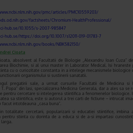
/www.ncbi.nlm.nih.gov/pmc/articles/PMC10559203/
ods.od.nih.gov/factsheets/Chromium-HealthProfessional/
sci-hub.se/10.1055/s-2007-985847
sci-hub.se/https://doi.org/10.1007/s12011-019-01783-7
/www.ncbi.nlm.nih.gov/books/NBK582150/
ndrei Cioata
ioata, absolvent al Facultatii de Biologie „Alexandru Ioan Cuza” din
zarea Biochimie, si al unui master in Laborator Medical. Isi hraneste
tiinta cu o curiozitate constanta in a intelege mecanismele biologice 
unctionarii organismului si sustinerii sanatatii.
gul pregatirii sale, a urmat cursurile Facultatii de Medicina si
 T. Popa” din Iasi, specializarea Medicina Generala, dar a ales sa se r
e pentru cercetare si intelegerea stiintifica a fenomenelor biologice. I
tatea sa stiintifica, este si autorul a trei carti de fictiune – intrucat ima
au facut intotdeauna „casa buna”.
in totalitate cercetarii, popularizarii si educatiei stiintifice, imbina
 pentru stiinta cu dorinta de a educa si de a-si impartasi cunostin
 larga.