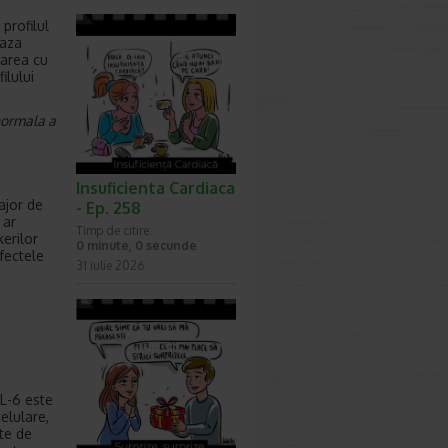
profilul
eaza
tarea cu
ilului
 normala a
Insuficienta Cardiaca
ajor de
- Ep. 258
 ar
Timp de citire:
kerilor
0 minute, 0 secunde
efectele
31 iulie 2026
IL-6 este
elulare,
ute de