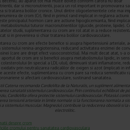
ul deceniu, au aparut tot mai multe dovezi conform carora nu doar
ientii, dar si micronutrientii, joaca un rol important in promovarea san
ea si tratarea bolilor cronice. Unul dintre oligoelementele cele mai i
numirea de crom (Cr), fiind in primul rand implicat in reglarea actiunii 
este principalul hormon care are actiune hipoglicemianta, fiind implicat
 metabolismului tuturor macronutrientilor (glucide, proteine, lipide).
telor studii, suplimentarea cu crom are rol atat in a reduce rezistent
 cat si in prevenirea si chiar tratarea bolilor cardiovasculare.
tarea cu crom are efecte benefice si asupra hipertensiunii arteriale, 
a sistemului renina-angiotensina, reducand activitatea enzimei de conv
sinei (care are drept efect vasoconstrictia). Mai mult decat atat, s-a 
 aportul de crom are si beneficii asupra metabolismului lipidic, in sens
 colesterolului (in special a LDL-ului), diminuarii starii inflamatorie, red
 oxidativ prin neutralizarea radicalilor de oxigen si azot (implicati in in
te aceste efecte, suplimentarea cu crom pare sa reduca semnificativ r
coronariene si afectarii cardiovasculare, sustinand sanatatea.
tii Catena recomanda CardioVita de la Naturalis, un supliment alimentar 
rea sanatatii sistemului cardiovascular. Prin continutul echilibrat de po
iu, CardioVita ofera protectie sistemului cardiovascular. Potasiul contri
rea tensiunii arteriale in limite normale si la functionarea normala a si
 a sistemului muscular. Magneziul contribuie la reducerea oboselii si la 
electrolitic.
matii despre crom
iciile cromului pentru sanatatea cardiovasculara