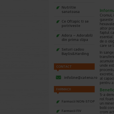
Nutritie
Inform
sanatoasa
Cromul, 
gaseste 
Ce Oftapic ti se
hexavale
potriveste
altor pr
faptul c
Adora – Adorabili
esential 
din prima clipa
de o oli
care se l
Seturi cadou
In sange
Baylis&Harding
transfer
acumuleaz
unde est
CONTACT
procentu
excretie
infoline@catena.ro
al capac
pentru a
Benefic
FARMACII
S-a dem
rol foar
Farmacii NON-STOP
un minera
bolii co
Farmacii FIV
crom act