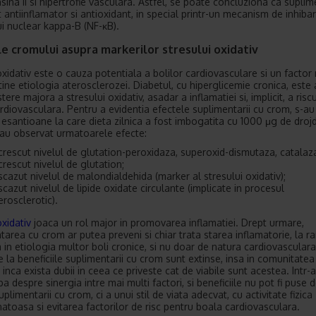
sina II si hipertrofie vasculara. Astfel, se poate concluziona ca supli
t antiinflamator si antioxidant, in special printr-un mecanism de inhiba
ui nuclear kappa-B (NF-κB).
e cromului asupra markerilor stresului oxidativ
oxidativ este o cauza potentiala a bolilor cardiovasculare si un factor
tine etiologia aterosclerozei. Diabetul, cu hiperglicemie cronica, este 
tere majora a stresului oxidativ, asadar a inflamatiei si, implicit, a risc
rdiovasculara. Pentru a evidentia efectele suplimentarii cu crom, s-au
e esantioane la care dieta zilnica a fost imbogatita cu 1000 μg de droj
au observat urmatoarele efecte:
crescut nivelul de glutation-peroxidaza, superoxid-dismutaza, catalaz
crescut nivelul de glutation;
scazut nivelul de malondialdehida (marker al stresului oxidativ);
scazut nivelul de lipide oxidate circulante (implicate in procesul
erosclerotic).
oxidativ
joaca un rol major in promovarea inflamatiei. Drept urmare,
tarea cu crom ar putea preveni si chiar trata starea inflamatorie, la ra
a in etiologia multor boli cronice, si nu doar de natura cardiovascular
e la beneficiile suplimentarii cu crom sunt extinse, insa in comunitatea
ca inca exista dubii in ceea ce priveste cat de viabile sunt acestea. Intr-
a despre sinergia intre mai multi factori, si beneficiile nu pot fi puse 
limentarii cu crom, ci a unui stil de viata adecvat, cu activitate fizica 
natoasa si evitarea factorilor de risc pentru boala cardiovasculara.