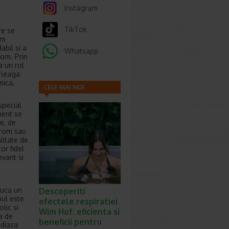
Instagram
TikTok
re se
om
abil si a
Whatsapp
rom. Prin
a un rol
e leaga
mica,
CELE MAI NOI
ARTICOLE
special
ment se
e, de
crom sau
litate de
or fidel
evant si
juca un
Descoperiti
mul este
efectele respiratiei
lic si
Wim Hof: eficienta si
ta de
beneficii pentru
ediaza