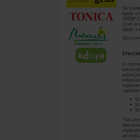
Se crede
lipidic 
SREBP-1,
crom ar p
lipidic c
Sursa veg
Efectel
O concen
patologi
putea ju
inflamat
suplimen
suplimen
Sc
Sc
Sc
Toti aces
ateroscl
implicat
iar nivel