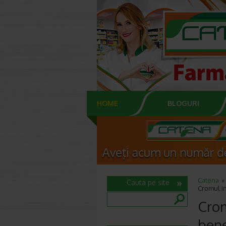
HOME
BLOGURI
Catena
Cauta pe site
Cromul in
Crom
bene