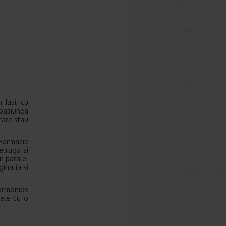
 Iasi, cu
 pasiunea
care stau
 Farmacie
etraga si
n paralel
ginatia si
 armonios
tele cu o