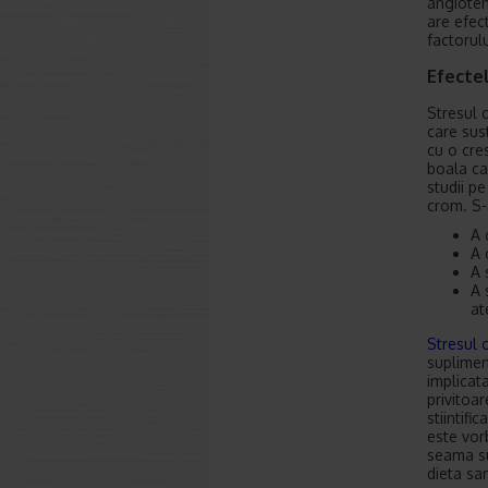
angioten
are efec
factorul
Efectel
Stresul 
care sus
cu o cres
boala ca
studii p
crom. S-
A 
A 
A 
A 
at
Stresul 
suplimen
implicat
privitoar
stiintifi
este vorb
seama sup
dieta sa