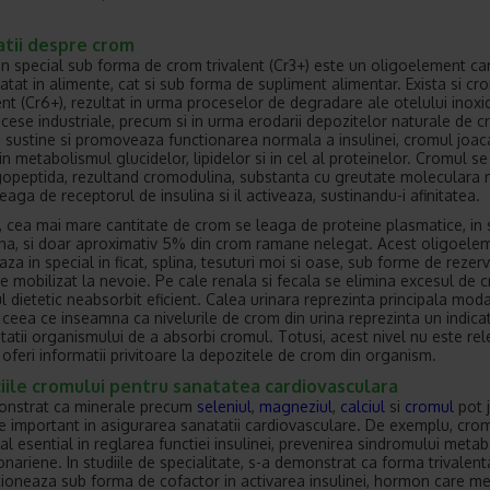
atii despre crom
in special sub forma de crom trivalent (Cr3+) este un oligoelement ca
atat in alimente, cat si sub forma de supliment alimentar. Exista si cr
nt (Cr6+), rezultat in urma proceselor de degradare ale otelului inoxid
ocese industriale, precum si in urma erodarii depozitelor naturale de c
a sustine si promoveaza functionarea normala a insulinei, cromul joac
in metabolismul glucidelor, lipidelor si in cel al proteinelor. Cromul s
gopeptida, rezultand cromodulina, substanta cu greutate moleculara 
eaga de receptorul de insulina si il activeaza, sustinandu-i afinitatea.
, cea mai mare cantitate de crom se leaga de proteine plasmatice, in 
ina, si doar aproximativ 5% din crom ramane nelegat. Acest oligoele
a in special in ficat, splina, tesuturi moi si oase, sub forme de rezerv
e mobilizat la nevoie. Pe cale renala si fecala se elimina excesul de 
l dietetic neabsorbit eficient. Calea urinara reprezinta principala moda
, ceea ce inseamna ca nivelurile de crom din urina reprezinta un indicat
itatii organismului de a absorbi cromul. Totusi, acest nivel nu este rel
 oferi informatii privitoare la depozitele de crom din organism.
iile cromului pentru sanatatea cardiovasculara
onstrat ca minerale precum
seleniul
,
magneziul
,
calciul
si
cromul
pot 
te important in asigurarea sanatatii cardiovasculare. De exemplu, cro
l esential in reglarea functiei insulinei, prevenirea sindromului metabo
ronariene. In studiile de specialitate, s-a demonstrat ca forma trivalen
ioneaza sub forma de cofactor in activarea insulinei, hormon care m