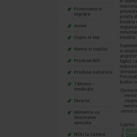
In ultim
macronutr
Frumusete si
prevenir
ingrijire
poarta de
Insulina 
Acnee
reglarea
nenumara
insulina,
Cuplu si sex
Suplimen
Mama si copilul
si asupr
angioten
Produse BIO
faptul ca
reducerii
stresului
Produse naturiste
Prin toa
bolilor 
Tehnico -
medicale
Farmacis
mentine
magnez
Diverse
mentine
nervos si
Alimente cu
destinatie
speciala
Cuprins
Infor
NOU la Catena
Benef