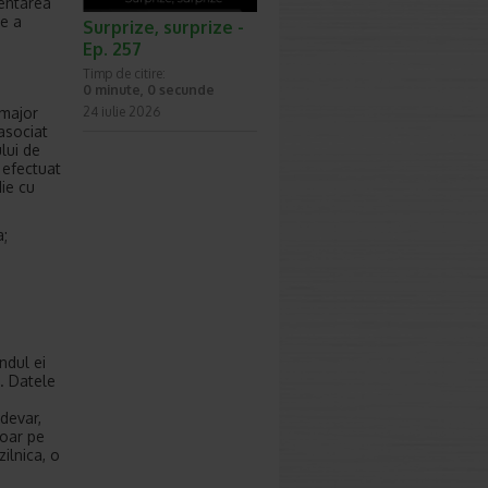
mentarea
re a
Surprize, surprize -
Ep. 257
Timp de citire:
0 minute, 0 secunde
 major
24 iulie 2026
asociat
ului de
 efectuat
die cu
a;
ndul ei
a. Datele
adevar,
doar pe
zilnica, o