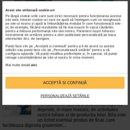
Acest site utilizează cookie-uri
ProbioSuport Forte, 10
ProbioSuport Complex, 15
Pe lângă cookie-urile care sunt strict necesare pentru funcționarea acestui
site web, folosim cookie-uri care ne ajută să înțelegem cum se navighează
capsule vegetale, Naturalis
capsule, Naturalis
pe site-ul nostru și ajută la îmbunătățirea modului în care funcționează site-
ul, de exemplu, făcând rezultatele să fie mai exacte în cazul căutărilor,
pentru a măsura performanța site-ului nostru. Partenerii noștri folosesc
Naturalis ProbioSuport Forte este
Naturalis ProbioSuport COMPLEX
instrumente de urmărire pentru a oferi publicitate personalizată pe baza
un supliment alimentar formulat cu
este un supliment alimentar cu
obiceiurilor dvs. de navigare.
Saccharomyces cerevisiae var…
formula simbiotica, care combina…
Puteți face clic pe „Acceptă si continuă” pentru a fi de acord cu aceste
utilizări sau puteți face clic pe „Personalizează setările” pentru a vă
configura opțiunile. Vă puteți modifica preferințele și, în special, vă puteți
retrage consimțământul pe site-ul nostru în orice moment.
Mai multe detalii
aici
.
ARTICOLE RECOMANDATE
ACCEPTĂ SI CONTINUĂ
Deficit de bila: cauze si factori de risc, simptome,
tratamente si preventie
PERSONALIZEAZĂ SETĂRILE
Boli ale ficatului
Functionarea optima a sistemului digestiv
depinde, in mare masura, de activitatea
vezicii biliare si de productia bilei. Bila este
un lichid esential produs de ficat, care
faciliteaza digestia grasimilor…