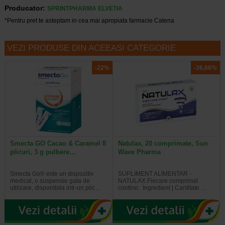
Producator:
SPRINTPHARMA ELVETIA
*Pentru pret te asteptam in cea mai apropiata farmacie Catena
VEZI PRODUSE DIN ACEEASI CATEGORIE
-22%
-36,66%
Smecta GO Cacao & Caramel 8
Natulax, 20 comprimate, Sun
plicuri, 3 g pulbere…
Wave Pharma
Smecta Go® este un dispozitiv
SUPLIMENT ALIMENTAR -
medical, o suspensie gata de
NATULAX Fiecare comprimat
utilizare, disponibila intr-un plic…
contine: Ingredient | Cantitate …