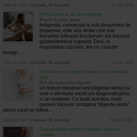
Timp de citire:
5 minute, 30 secunde
22 mai 2025
Primul ajutor in caz de indigestie
Masuri de prim ajutor
Indigestia, cunoscuta si sub denumirea de
dispepsie, este una dintre cele mai
frecvente tulburari functionale ale tractului
gastrointestinal superior. Desi, in
majoritatea cazurilor, are un caracter
benign…
Timp de citire:
5 minute, 55 secunde
4 iunie 2026
Remedii pentru digestie lenta (tranzit intestinal
lent)
Boli ale sistemului digestiv
Un tranzit intestinal lent (digestie lenta) nu
este o afectiune medicala diagnosticabila,
ci un simptom. Cu toate acestea, multi
oameni folosesc sintagma “digestie lenta”
atunci cand se refera…
Timp de citire:
4 minute, 36 secunde
3 aprilie 2023
7 recomandari pentru o digestie usoara si
corecta