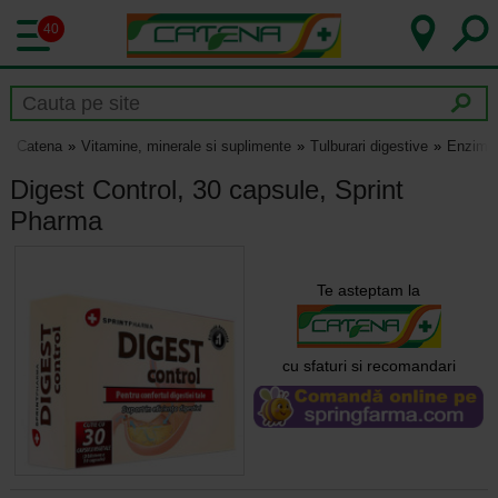
40
Catena
Vitamine, minerale si suplimente
Tulburari digestive
Enzime 
Digest Control, 30 capsule, Sprint
Pharma
Te asteptam la
cu sfaturi si recomandari