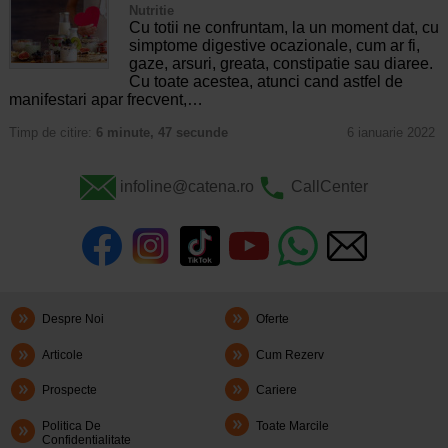
Nutritie
Cu totii ne confruntam, la un moment dat, cu
simptome digestive ocazionale, cum ar fi,
gaze, arsuri, greata, constipatie sau diaree.
Cu toate acestea, atunci cand astfel de
manifestari apar frecvent,…
Timp de citire:
6 minute, 47 secunde
6 ianuarie 2022
infoline@catena.ro
CallCenter
Despre Noi
Oferte
Articole
Cum Rezerv
Prospecte
Cariere
Politica De
Toate Marcile
Confidentialitate