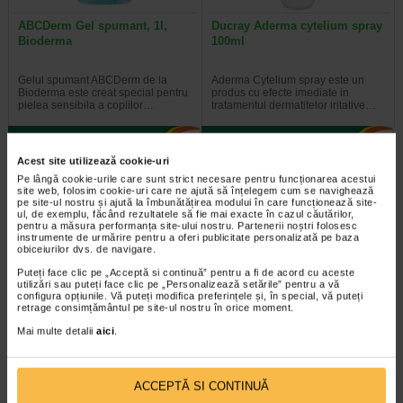
ABCDerm Gel spumant, 1l,
Ducray Aderma cytelium spray
Bioderma
100ml
Gelul spumant ABCDerm de la
Aderma Cytelium spray este un
Bioderma este creat special pentru
produs cu efecte imediate in
pielea sensibila a copiilor…
tratamentul dermatitelor iritative…
Acest site utilizează cookie-uri
Pe lângă cookie-urile care sunt strict necesare pentru funcționarea acestui
-35% Preț întreg:
78,10 Lei
-40% Preț întreg:
30.60 Lei
site web, folosim cookie-uri care ne ajută să înțelegem cum se navighează
Preț redus: 50.77 Lei
Preț redus: 18.36 Lei
pe site-ul nostru și ajută la îmbunătățirea modului în care funcționează site-
ul, de exemplu, făcând rezultatele să fie mai exacte în cazul căutărilor,
pentru a măsura performanța site-ului nostru. Partenerii noștri folosesc
instrumente de urmărire pentru a oferi publicitate personalizată pe baza
obiceiurilor dvs. de navigare.
Puteți face clic pe „Acceptă si continuă” pentru a fi de acord cu aceste
utilizări sau puteți face clic pe „Personalizează setările” pentru a vă
configura opțiunile. Vă puteți modifica preferințele și, în special, vă puteți
retrage consimțământul pe site-ul nostru în orice moment.
La Roche Posay Lipikar gel
Gerovital Kids Gel spalare
Mai multe detalii
aici
.
spalare piele sensibila, 400 ml
corp si par Hydra Care X 300…
Gelul de spalare Lipikar de la La
Beneficii Gerovital Kids Gel spalare
ACCEPTĂ SI CONTINUĂ
Roche-Posay curata delicat si
corp si par Hydra Care: Respecta