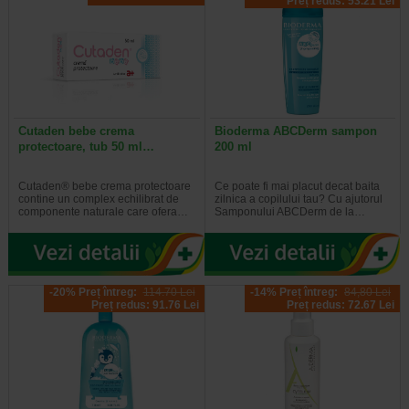
Preț redus: 53.21 Lei
Cutaden bebe crema
Bioderma ABCDerm sampon
protectoare, tub 50 ml…
200 ml
Cutaden® bebe crema protectoare
Ce poate fi mai placut decat baita
contine un complex echilibrat de
zilnica a copilului tau? Cu ajutorul
componente naturale care ofera…
Samponului ABCDerm de la…
-20% Preț întreg:
114.70 Lei
-14% Preț întreg:
84,80 Lei
Preț redus: 91.76 Lei
Preț redus: 72.67 Lei