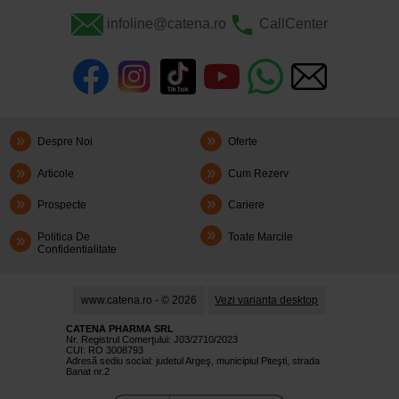
infoline@catena.ro
CallCenter
Despre Noi
Oferte
Articole
Cum Rezerv
Prospecte
Cariere
Politica De
Toate Marcile
Confidentialitate
www.catena.ro - © 2026
Vezi varianta desktop
CATENA PHARMA SRL
Nr. Registrul Comerţului: J03/2710/2023
CUI: RO 3008793
Adresă sediu social: judetul Argeş, municipiul Piteşti, strada
Banat nr.2