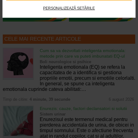
protejeaza pielea sensibila a…
pH-ul pielii; Cu extract…
PERSONALIZEAZĂ SETĂRILE
CELE MAI RECENTE ARTICOLE
Cum sa va dezvoltati inteligenta emotionala:
metode prin care va puteti imbunatati EQ-ul
Boli neurologice si psihice
Inteligenta emotionala (EQ) se refera la
capacitatea de a identifica si gestiona
propriile emotii, precum si emotiile celorlalti.
In general, se spune ca inteligenta
emotionala cuprinde cateva abilitati:…
Timp de citire:
4 minute, 39 secunde
6 august 2026
Enurezis: cauze, factori declansatori si solutii
Sistem urinar
Enurezisul este termenul medical pentru
pierderea accidentala de urina, de obicei in
timpul somnului. Este o afectiune frecventa
atat in randul copiilor, cat si al adultilor.