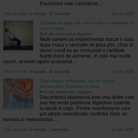
Enurezisul este considerat…
Timp de citire:
4 minute, 32 secunde
28 iulie 2026
Senzatia de prea plin: cand indica o afectiune si
cum o tratati
Boli ale sistemului digestiv
Multi oameni au experimentat macar o data
dupa masa o senzatie de prea plin, chiar si
atunci cand nu au consumat o cantitate
foarte mare de alimente. In cele mai multe
cazuri, aceasta apare ocazional…
Timp de citire:
4 minute, 55 secunde
26 iulie 2026
Totul despre meteorism: cauze, factori
declansatori, tratament si dieta
Boli ale sistemului digestiv
Disconfortul abdominal este una dintre cele
mai frecvente probleme digestive intalnite
la adulti si copii. Printre manifestarile care
pot afecta semnificativ confortul zilnic se
numara si meteorismul,…
Timp de citire:
6 minute, 3 secunde
26 iulie 2026