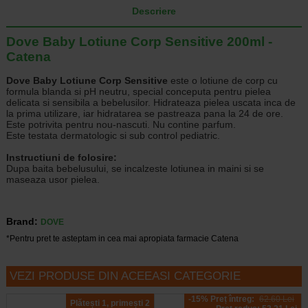
Descriere
Dove Baby Lotiune Corp Sensitive 200ml -
Catena
Dove Baby Lotiune Corp Sensitive
este o lotiune de corp cu
formula blanda si pH neutru, special conceputa pentru pielea
delicata si sensibila a bebelusilor. Hidrateaza pielea uscata inca de
la prima utilizare, iar hidratarea se pastreaza pana la 24 de ore.
Este potrivita pentru nou-nascuti. Nu contine parfum.
Este testata dermatologic si sub control pediatric.
Instructiuni de folosire:
Dupa baita bebelusului, se incalzeste lotiunea in maini si se
maseaza usor pielea.
Brand:
DOVE
*Pentru pret te asteptam in cea mai apropiata farmacie Catena
VEZI PRODUSE DIN ACEEASI CATEGORIE
-15% Preț întreg:
62.60 Lei
Plătești 1, primești 2