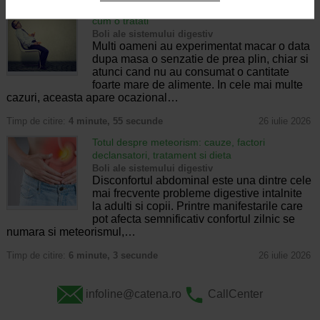
Senzatia de prea plin: cand indica o afectiune si
cum o tratati
Boli ale sistemului digestiv
Multi oameni au experimentat macar o data
dupa masa o senzatie de prea plin, chiar si
atunci cand nu au consumat o cantitate
foarte mare de alimente. In cele mai multe
cazuri, aceasta apare ocazional…
Timp de citire:
4 minute, 55 secunde
26 iulie 2026
Totul despre meteorism: cauze, factori
declansatori, tratament si dieta
Boli ale sistemului digestiv
Disconfortul abdominal este una dintre cele
mai frecvente probleme digestive intalnite
la adulti si copii. Printre manifestarile care
pot afecta semnificativ confortul zilnic se
numara si meteorismul,…
Timp de citire:
6 minute, 3 secunde
26 iulie 2026
infoline@catena.ro
CallCenter