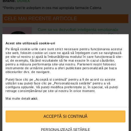
Brand:
DUREX
*Pentru pret te asteptam in cea mai apropiata farmacie Catena
CELE MAI RECENTE ARTICOLE
Cum sa va dezvoltati inteligenta emotionala:
metode prin care va puteti imbunatati EQ-ul
Boli neurologice si psihice
Acest site utilizează cookie-uri
Inteligenta emotionala (EQ) se refera la
Pe lângă cookie-urile care sunt strict necesare pentru funcționarea acestui
capacitatea de a identifica si gestiona
site web, folosim cookie-uri care ne ajută să înțelegem cum se navighează
propriile emotii, precum si emotiile celorlalti.
pe site-ul nostru și ajută la îmbunătățirea modului în care funcționează site-
In general, se spune ca inteligenta
ul, de exemplu, făcând rezultatele să fie mai exacte în cazul căutărilor,
pentru a măsura performanța site-ului nostru. Partenerii noștri folosesc
emotionala cuprinde cateva abilitati:…
instrumente de urmărire pentru a oferi publicitate personalizată pe baza
obiceiurilor dvs. de navigare.
Timp de citire:
4 minute, 39 secunde
6 august 2026
Puteți face clic pe „Acceptă si continuă” pentru a fi de acord cu aceste
utilizări sau puteți face clic pe „Personalizează setările” pentru a vă
Enurezis: cauze, factori declansatori si solutii
configura opțiunile. Vă puteți modifica preferințele și, în special, vă puteți
Sistem urinar
retrage consimțământul pe site-ul nostru în orice moment.
Enurezisul este termenul medical pentru
Mai multe detalii
aici
.
pierderea accidentala de urina, de obicei in
timpul somnului. Este o afectiune frecventa
atat in randul copiilor, cat si al adultilor.
Enurezisul este considerat…
ACCEPTĂ SI CONTINUĂ
Timp de citire:
4 minute, 32 secunde
28 iulie 2026
PERSONALIZEAZĂ SETĂRILE