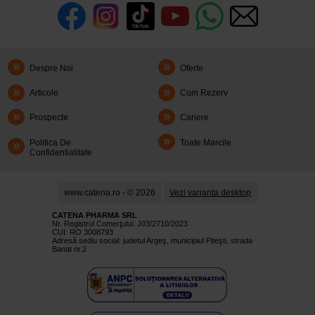
Despre Noi
Oferte
Articole
Cum Rezerv
Prospecte
Cariere
Politica De
Toate Marcile
Confidentialitate
www.catena.ro - © 2026
Vezi varianta desktop
CATENA PHARMA SRL
Nr. Registrul Comerţului: J03/2710/2023
CUI: RO 3008793
Adresă sediu social: judetul Argeş, municipiul Piteşti, strada
Banat nr.2