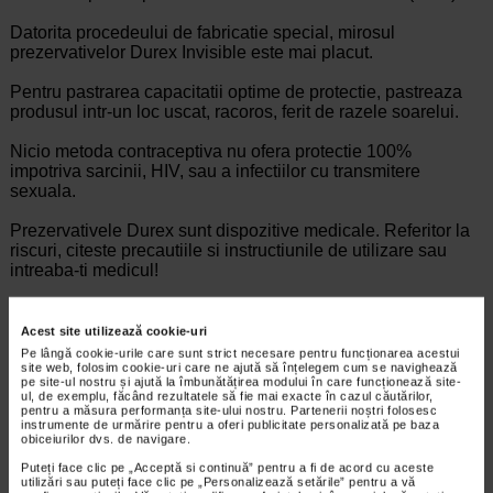
Datorita procedeului de fabricatie special, mirosul
prezervativelor Durex Invisible este mai placut.
Pentru pastrarea capacitatii optime de protectie, pastreaza
produsul intr-un loc uscat, racoros, ferit de razele soarelui.
Nicio metoda contraceptiva nu ofera protectie 100%
impotriva sarcinii, HIV, sau a infectiilor cu transmitere
sexuala.
Prezervativele Durex sunt dispozitive medicale. Referitor la
riscuri, citeste precautiile si instructiunile de utilizare sau
intreaba-ti medicul!
Acest site utilizează cookie-uri
Brand:
DUREX
Pe lângă cookie-urile care sunt strict necesare pentru funcționarea acestui
*Pentru pret te asteptam in cea mai apropiata farmacie Catena
site web, folosim cookie-uri care ne ajută să înțelegem cum se navighează
pe site-ul nostru și ajută la îmbunătățirea modului în care funcționează site-
ul, de exemplu, făcând rezultatele să fie mai exacte în cazul căutărilor,
CELE MAI RECENTE ARTICOLE
pentru a măsura performanța site-ului nostru. Partenerii noștri folosesc
instrumente de urmărire pentru a oferi publicitate personalizată pe baza
obiceiurilor dvs. de navigare.
Cum sa va dezvoltati inteligenta emotionala:
metode prin care va puteti imbunatati EQ-ul
Puteți face clic pe „Acceptă si continuă” pentru a fi de acord cu aceste
utilizări sau puteți face clic pe „Personalizează setările” pentru a vă
Boli neurologice si psihice