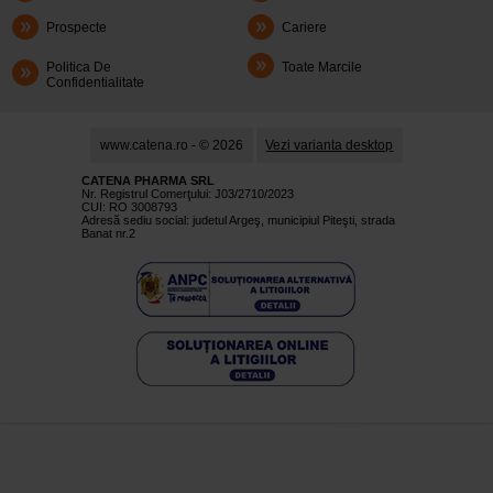
Prospecte
Cariere
Politica De
Toate Marcile
Confidentialitate
www.catena.ro - © 2026
Vezi varianta desktop
CATENA PHARMA SRL
Nr. Registrul Comerţului: J03/2710/2023
CUI: RO 3008793
Adresă sediu social: judetul Argeş, municipiul Piteşti, strada
Banat nr.2