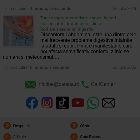
Timp de citire:
4 minute, 55 secunde
26 iulie 2026
Totul despre meteorism: cauze, factori
declansatori, tratament si dieta
Boli ale sistemului digestiv
Disconfortul abdominal este una dintre cele
mai frecvente probleme digestive intalnite
la adulti si copii. Printre manifestarile care
pot afecta semnificativ confortul zilnic se
numara si meteorismul,…
Timp de citire:
6 minute, 7 secunde
26 iulie 2026
infoline@catena.ro
CallCenter
Despre Noi
Oferte
Articole
Cum Rezerv