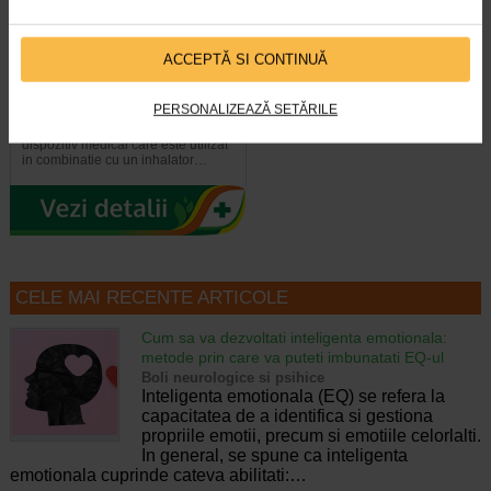
ACCEPTĂ SI CONTINUĂ
ZerostatVT spacer cu valva
FlowGate
PERSONALIZEAZĂ SETĂRILE
Zerostat VT Spacer este un
dispozitiv medical care este utilizat
in combinatie cu un inhalator…
CELE MAI RECENTE ARTICOLE
Cum sa va dezvoltati inteligenta emotionala:
metode prin care va puteti imbunatati EQ-ul
Boli neurologice si psihice
Inteligenta emotionala (EQ) se refera la
capacitatea de a identifica si gestiona
propriile emotii, precum si emotiile celorlalti.
In general, se spune ca inteligenta
emotionala cuprinde cateva abilitati:…