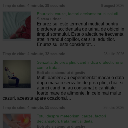
Timp de citire:
4 minute, 39 secunde
6 august 2026
Enurezis: cauze, factori declansatori si solutii
Sistem urinar
Enurezisul este termenul medical pentru
pierderea accidentala de urina, de obicei in
timpul somnului. Este o afectiune frecventa
atat in randul copiilor, cat si al adultilor.
Enurezisul este considerat…
Timp de citire:
4 minute, 32 secunde
28 iulie 2026
Senzatia de prea plin: cand indica o afectiune si
cum o tratati
Boli ale sistemului digestiv
Multi oameni au experimentat macar o data
dupa masa o senzatie de prea plin, chiar si
atunci cand nu au consumat o cantitate
foarte mare de alimente. In cele mai multe
cazuri, aceasta apare ocazional…
Timp de citire:
4 minute, 55 secunde
26 iulie 2026
Totul despre meteorism: cauze, factori
declansatori, tratament si dieta
Boli ale sistemului digestiv