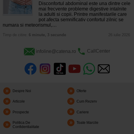
Disconfortul abdominal este una dintre cele
mai frecvente probleme digestive intalnite
la adulti si copii. Printre manifestarile care
pot afecta semnificativ confortul zilnic se
numara si meteorismul,…
Timp de citire:
6 minute, 3 secunde
26 iulie 2026
infoline@catena.ro
CallCenter
Despre Noi
Oferte
Articole
Cum Rezerv
Prospecte
Cariere
Politica De
Toate Marcile
Confidentialitate