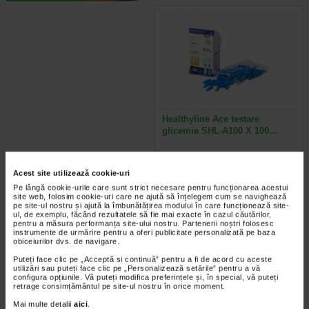
Healthyline Ace testare
glicemie SHL-A100 X 100…
Ace pentru testarea glicemiei
Healthyline - cutie cu 100 de ace
Acest site utilizează cookie-uri
sterile SHL-A100, de unica…
Pe lângă cookie-urile care sunt strict necesare pentru funcționarea acestui
site web, folosim cookie-uri care ne ajută să înțelegem cum se navighează
pe site-ul nostru și ajută la îmbunătățirea modului în care funcționează site-
ul, de exemplu, făcând rezultatele să fie mai exacte în cazul căutărilor,
pentru a măsura performanța site-ului nostru. Partenerii noștri folosesc
instrumente de urmărire pentru a oferi publicitate personalizată pe baza
obiceiurilor dvs. de navigare.
Puteți face clic pe „Acceptă si continuă” pentru a fi de acord cu aceste
utilizări sau puteți face clic pe „Personalizează setările” pentru a vă
configura opțiunile. Vă puteți modifica preferințele și, în special, vă puteți
retrage consimțământul pe site-ul nostru în orice moment.
Mai multe detalii
aici
.