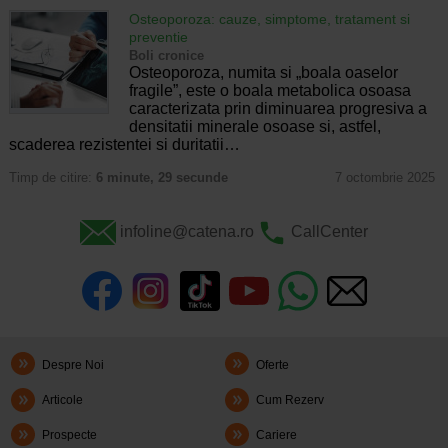
Osteoporoza: cauze, simptome, tratament si
preventie
Boli cronice
Osteoporoza, numita si „boala oaselor
fragile”, este o boala metabolica osoasa
caracterizata prin diminuarea progresiva a
densitatii minerale osoase si, astfel,
scaderea rezistentei si duritatii…
Timp de citire:
6 minute, 29 secunde
7 octombrie 2025
infoline@catena.ro
CallCenter
Despre Noi
Oferte
Articole
Cum Rezerv
Prospecte
Cariere