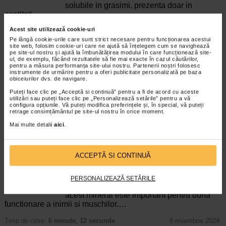
solubile in grasimi, prezenta doar in
cantitati…
Acest site utilizează cookie-uri
Timp de citire:
6 minute, 31 secunde
16 aprilie 2026
Pe lângă cookie-urile care sunt strict necesare pentru funcționarea acestui
Cand se ia vitamina D: dimineata sau seara?
site web, folosim cookie-uri care ne ajută să înțelegem cum se navighează
pe site-ul nostru și ajută la îmbunătățirea modului în care funcționează site-
Ghid complet pentru eficienta maxima
ul, de exemplu, făcând rezultatele să fie mai exacte în cazul căutărilor,
Vitamine si minerale
pentru a măsura performanța site-ului nostru. Partenerii noștri folosesc
Intr-o lume in care deficientele de vitamina
instrumente de urmărire pentru a oferi publicitate personalizată pe baza
obiceiurilor dvs. de navigare.
D sunt tot mai frecvente, din cauza
expunerii limitate la soare si a stilului de
Puteți face clic pe „Acceptă si continuă” pentru a fi de acord cu aceste
utilizări sau puteți face clic pe „Personalizează setările” pentru a vă
viata modern, suplimentarea cu vitamina D
configura opțiunile. Vă puteți modifica preferințele și, în special, vă puteți
a devenit o rutina necesara pentru…
retrage consimțământul pe site-ul nostru în orice moment.
Mai multe detalii
aici
.
Timp de citire:
6 minute, 42 secunde
10 martie 2026
Lipsa de calciu: cauze si simptome de
hipocalcemie
ACCEPTĂ SI CONTINUĂ
Vitamine si minerale
Calciul este un mineral esential pentru
organism. Corpul foloseste calciul pentru a
PERSONALIZEAZĂ SETĂRILE
crea oase si dinti puternici. De asemenea,
acest mineral este important pentru buna
functionare a inimii si muschilor.…
Timp de citire:
6 minute, 12 secunde
8 noiembrie 2024