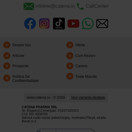
infoline@catena.ro
CallCenter
Despre Noi
Oferte
Articole
Cum Rezerv
Prospecte
Cariere
Politica De
Toate Marcile
Confidentialitate
www.catena.ro - © 2026
Vezi varianta desktop
CATENA PHARMA SRL
Nr. Registrul Comerţului: J03/2710/2023
CUI: RO 3008793
Adresă sediu social: judetul Argeş, municipiul Piteşti, strada
Banat nr.2