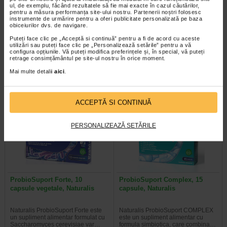
ul, de exemplu, făcând rezultatele să fie mai exacte în cazul căutărilor,
Zimez carbune, 5 plicuri, Sun
LaxaNatur N, 20 comprimate
pentru a măsura performanța site-ului nostru. Partenerii noștri folosesc
instrumente de urmărire pentru a oferi publicitate personalizată pe baza
Wave Pharma
filmate, Naturalis
obiceiurilor dvs. de navigare.
Puteți face clic pe „Acceptă si continuă” pentru a fi de acord cu aceste
Supliment alimentar cu carbune
Supliment alimentar sub forma de
utilizări sau puteți face clic pe „Personalizează setările” pentru a vă
activ si inulina, destinat reducerii
comprimate filmate, care contine
configura opțiunile. Vă puteți modifica preferințele și, în special, vă puteți
acumularii excesive de gaze…
extract din frunze de Senna…
retrage consimțământul pe site-ul nostru în orice moment.
Mai multe detalii
aici
.
ACCEPTĂ SI CONTINUĂ
Plătești 2, primești 3
Plătești 2, primești 3
PERSONALIZEAZĂ SETĂRILE
ProbioSuport Forte, 10
ProbioSuport Complex, 15
capsule vegetale, Naturalis
capsule, Naturalis
Naturalis ProbioSuport Forte este
Naturalis ProbioSuport COMPLEX
un supliment alimentar formulat cu
este un supliment alimentar cu
Saccharomyces cerevisiae var…
formula simbiotica, care combina…