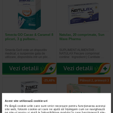
Smecta GO Cacao & Caramel 8
Natulax, 20 comprimate, Sun
plicuri, 3 g pulbere…
Wave Pharma
Smecta Go® este un dispozitiv
SUPLIMENT ALIMENTAR -
medical, o suspensie gata de
NATULAX Fiecare comprimat
utilizare, disponibila intr-un plic…
contine: Ingredient | Cantitate …
-25,48%
Plătești 2, primești 3
Acest site utilizează cookie-uri
Pe lângă cookie-urile care sunt strict necesare pentru funcționarea acestui
site web, folosim cookie-uri care ne ajută să înțelegem cum se navighează
pe site-ul nostru și ajută la îmbunătățirea modului în care funcționează site-