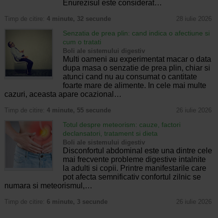
Enurezisul este considerat…
Timp de citire:
4 minute, 32 secunde
28 iulie 2026
Senzatia de prea plin: cand indica o afectiune si
cum o tratati
Boli ale sistemului digestiv
Multi oameni au experimentat macar o data
dupa masa o senzatie de prea plin, chiar si
atunci cand nu au consumat o cantitate
foarte mare de alimente. In cele mai multe
cazuri, aceasta apare ocazional…
Timp de citire:
4 minute, 55 secunde
26 iulie 2026
Totul despre meteorism: cauze, factori
declansatori, tratament si dieta
Boli ale sistemului digestiv
Disconfortul abdominal este una dintre cele
mai frecvente probleme digestive intalnite
la adulti si copii. Printre manifestarile care
pot afecta semnificativ confortul zilnic se
numara si meteorismul,…
Timp de citire:
6 minute, 3 secunde
26 iulie 2026