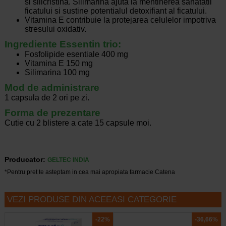
si silicristina. Silimarina ajuta la mentinerea sanatatii
ficatului si sustine potentialul detoxifiant al ficatului.
Vitamina E contribuie la protejarea celulelor impotriva
stresului oxidativ.
Ingrediente Essentin trio:
Fosfolipide esentiale 400 mg
Vitamina E 150 mg
Silimarina 100 mg
Mod de administrare
1 capsula de 2 ori pe zi.
Forma de prezentare
Cutie cu 2 blistere a cate 15 capsule moi.
Producator:
GELTEC INDIA
*Pentru pret te asteptam in cea mai apropiata farmacie Catena
VEZI PRODUSE DIN ACEEASI CATEGORIE
-22%
-36,66%