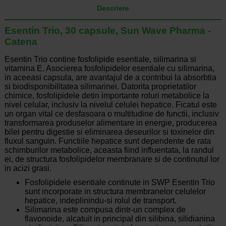
Descriere
Esentin Trio, 30 capsule, Sun Wave Pharma -
Catena
Esentin Trio contine fosfolipide esentiale, silimarina si
vitamina E. Asocierea fosfolipidelor esentiale cu silimarina,
in aceeasi capsula, are avantajul de a contribui la absorbtia
si biodisponibilitatea silimarinei. Datorita proprietatilor
chimice, fosfolipidele detin importante roluri metabolice la
nivel celular, inclusiv la nivelul celulei hepatice. Ficatul este
un organ vital ce desfasoara o multitudine de functii, inclusiv
transformarea produselor alimentare in energie, producerea
bilei pentru digestie si eliminarea deseurilor si toxinelor din
fluxul sanguin. Functiile hepatice sunt dependente de rata
schimburilor metabolice, aceasta fiind influentata, la randul
ei, de structura fosfolipidelor membranare si de continutul lor
in acizi grasi.
Fosfolipidele esentiale continute in SWP Esentin Trio
sunt incorporate in structura membranelor celulelor
hepatice, indeplinindu-si rolul de transport.
Silimarina este compusa dintr-un complex de
flavonoide, alcatuit in principal din silibina, silidianina