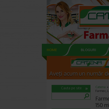
HOME
BLOGURI
Catena
Cauta pe site
Farmec, L
Farme
150 m