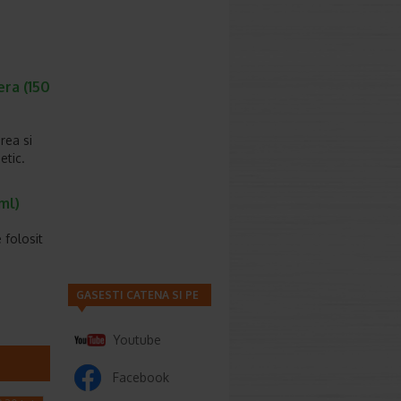
era (150
rea si
etic.
ml)
 folosit
GASESTI CATENA SI PE
Youtube
Facebook