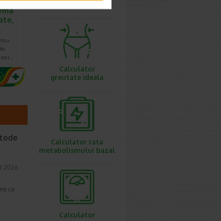
ovulatie
ema
ate,
l
ntru
te,
e sau…
Calculator
greutate ideala
etode
Calculator rata
metabolismului bazal
t 2026
une ca
Calculator