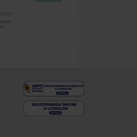
menstruatie
ie 2026
gestive
tiv