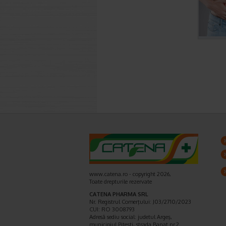
www.catena.ro - copyright 2026,
Toate drepturile rezervate
CATENA PHARMA SRL
Nr. Registrul Comerţului: J03/2710/2023
CUI: RO 3008793
Adresă sediu social: judetul Argeş,
municipiul Piteşti, strada Banat nr.2