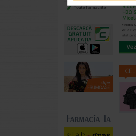
Biode
Toate farmaciile
H2O S
Micel
Solutia 
de la Bi
atat pen
CEL