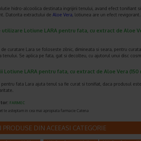
lutie hidro-alcoolica destinata ingrijirii tenului, avand efect tonifiant si
nt. Datorita extractului de
Aloe Vera
, lotiunea are un efect revigorant.
utilizare Lotiune LARA pentru fata, cu extract de Aloe V
 de curatare Lara se foloseste zilnic, dimineata si seara, pentru curata
a tenului. Se aplica pe fata, gat si decolteu, cu ajutorul unui disc cosm
ii Lotiune LARA pentru fata, cu extract de Aloe Vera (150 
pentru fata Lara ajuta tenul sa fie curat si tonifiat, daca produsul este
ritate.
tor:
FARMEC
et te asteptam in cea mai apropiata farmacie Catena
I PRODUSE DIN ACEEASI CATEGORIE