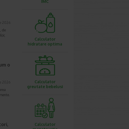
IMC
ie 2026
, de
lor,
Calculator
hidratare optima
cum o
Calculator
ie 2026
greutate bebelusi
prea
imente.
ori,
Calculator