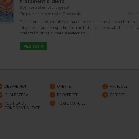
tratament si dieta
Boli ale sistemului digestiv
Timp de citire:
6 minute, 7 secunde
26 iul
Disconfortul abdominal este una dintre cele mai frecvente probleme di
intalnite la adulti si copii. Printre manifestarile care pot afecta semnifica
confortul zilnic se numara si meteorismul,…
DESPRE NOI
OFERTE
ARTICOLE
CUM REZERV
PROSPECTE
CARIERE
POLITICA DE
TOATE MARCILE
CONFIDENTIALITATE