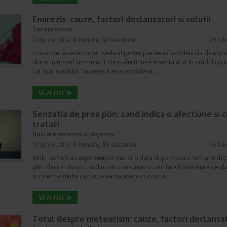
Enurezis: cauze, factori declansatori si solutii
Sistem urinar
Timp de citire:
4 minute, 32 secunde
28 iul
Enurezisul este termenul medical pentru pierderea accidentala de urina
obicei in timpul somnului. Este o afectiune frecventa atat in randul copii
cat si al adultilor. Enurezisul este considerat…
Senzatia de prea plin: cand indica o afectiune si 
tratati
Boli ale sistemului digestiv
Timp de citire:
4 minute, 55 secunde
26 iul
Multi oameni au experimentat macar o data dupa masa o senzatie de 
plin, chiar si atunci cand nu au consumat o cantitate foarte mare de al
In cele mai multe cazuri, aceasta apare ocazional…
Totul despre meteorism: cauze, factori declansat