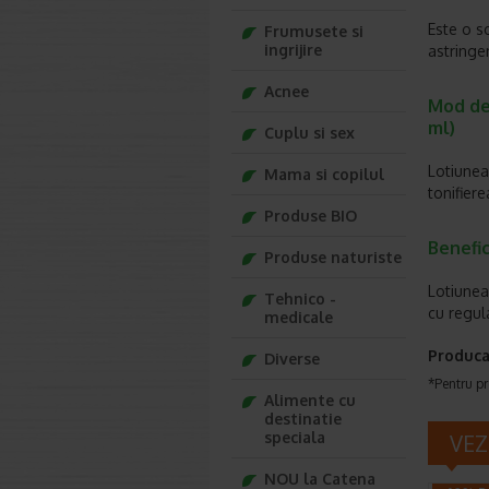
Este o so
Frumusete si
ingrijire
astringe
Acnee
Mod de 
ml)
Cuplu si sex
Lotiunea
Mama si copilul
tonifiere
Produse BIO
Benefic
Produse naturiste
Lotiunea 
Tehnico -
cu regula
medicale
Produca
Diverse
*Pentru pr
Alimente cu
destinatie
speciala
VEZ
NOU la Catena