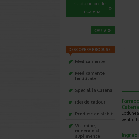
Cauta un produs
in Catena
DESCOPERA PRODUSE
Medicamente
Medicamente
fertilitate
Special la Catena
Farmec,
Idei de cadouri
Catena
Lotiunea
Produse de slabit
pentru to
Vitamine,
minerale si
Ingred
suplimente