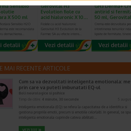
rma Sensibio
Gerovital H3
GH3 Derma+ Cr
olutie
Evolution fiole cu
antirid si fermit
ara X 500 ml
acid hialuronic X 10…
50 ml, Gerovita
Micelara Sensibio H2O
Fiolele cu acid hialuronic
Crema este dezvoltata pe
oderma este recomandata
Gerovital H3 Evolution de la
intretinerea tenurilor rida
tru demachierea…
Farmec SA au efecte intens…
lipsite de fermitate, tiner
E MAI RECENTE ARTICOLE
Cum sa va dezvoltati inteligenta emotionala: m
prin care va puteti imbunatati EQ-ul
Boli neurologice si psihice
Timp de citire:
4 minute, 30 secunde
5 augus
Inteligenta emotionala (EQ) se refera la capacitatea de a identifica si
gestiona propriile emotii, precum si emotiile celorlalti. In general, se sp
inteligenta emotionala cuprinde cateva abilitati:…