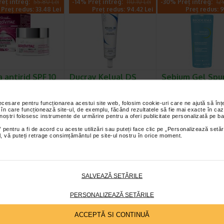
eț întreg:
55.80 Lei
-14% Preț întreg:
110.10 Lei
-30% Preț întreg:
12
Preț redus: 33.48 Lei
Preț redus: 94.42 Lei
Preț redus: 9
 antirid SPF 10
Ducray Kelual DS
Sebium Gel Sp
s hidratanta,
crema 40ml
pentru curatar
, H3…
tenului gras X
necesare pentru funcționarea acestui site web, folosim cookie-uri care ne ajută să î
l H3E Crema antirid
Crema keratoreductoare Ducray
Bioderma Sebium Gel S
 în care funcționează site-ul, de exemplu, făcând rezultatele să fie mai exacte în caz
ateaza intensiv pielea si
este o crema calmanta
este solutia ideala pentru
 noștri folosesc instrumente de urmărire pentru a oferi publicitate personalizată pe ba
paritia ridurilor…
recomandata pentru tratarea…
curatarea tenului gras…
 pentru a fi de acord cu aceste utilizări sau puteți face clic pe „Personalizează setăr
ial, vă puteți retrage consimțământul pe site-ul nostru în orice moment.
eț întreg:
108.30 Lei
-40% Preț întreg:
78
-40%
Preț redus: 86.64 Lei
Preț redus: 4
SALVEAZĂ SETĂRILE
PERSONALIZEAZĂ SETĂRILE
ACCEPTĂ SI CONTINUĂ