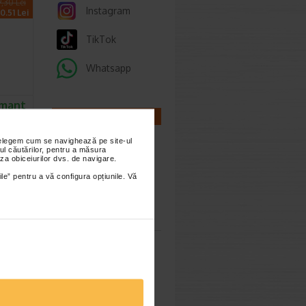
9,30 Lei
Instagram
0.51 Lei
TikTok
Whatsapp
umant
ea
CALCULATOARE
 500…
nțelegem cum se navighează pe site-ul
pumant
ul căutărilor, pentru a măsura
za obiceiurilor dvs. de navigare.
ile” pentru a vă configura opțiunile. Vă
Calculator
sarcina
.20 Lei
6.92 Lei
Calculator