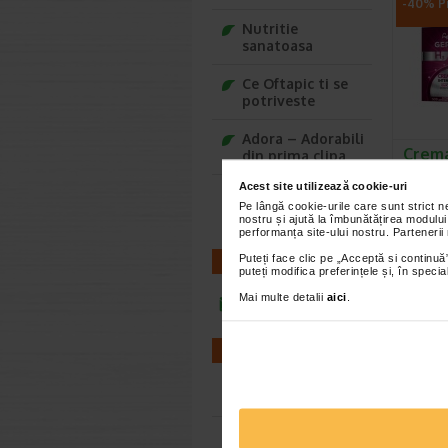
-40% Pr
Nutritie
sanatoasa
Ce Oftapic ti se
potriveste
Adora – Adorabili
Crema
din prima clipa
inten
Acest site utilizează cookie-uri
50 ml
Seturi cadou
Pe lângă cookie-urile care sunt strict 
Baylis&Harding
Gerovita
nostru și ajută la îmbunătățirea modului
FP10 hidr
performanța site-ului nostru. Partenerii
previne a
Puteți face clic pe „Acceptă si continuă”
CONTACT
puteți modifica preferințele și, în spec
Mai multe detalii
aici
.
infoline@catena.ro
-20% Pr
FARMACII
Farmacii NON-STOP
Farmacii FIV