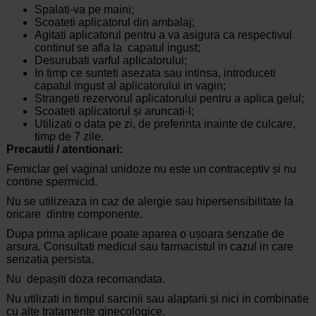
Spalati-va pe maini;
Scoateti aplicatorul din ambalaj;
Agitati aplicatorul pentru a va asigura ca respectivul
continut se afla la capatul ingust;
Desurubati varful aplicatorului;
In timp ce sunteti asezata sau intinsa, introduceti
capatul ingust al aplicatorului in vagin;
Strangeti rezervorul aplicatorului pentru a aplica gelul;
Scoateti aplicatorul și aruncati-l;
Utilizati o data pe zi, de preferinta inainte de culcare,
timp de 7 zile.
Precautii / atentionari:
Femiclar gel vaginal unidoze nu este un contraceptiv și nu
contine spermicid.
Nu se utilizeaza in caz de alergie sau hipersensibilitate la
oricare dintre componente.
Dupa prima aplicare poate aparea o ușoara senzatie de
arsura. Consultati medicul sau farmacistul in cazul in care
senzatia persista.
Nu depașiti doza recomandata.
Nu utilizati in timpul sarcinii sau alaptarii și nici in combinatie
cu alte tratamente ginecologice.