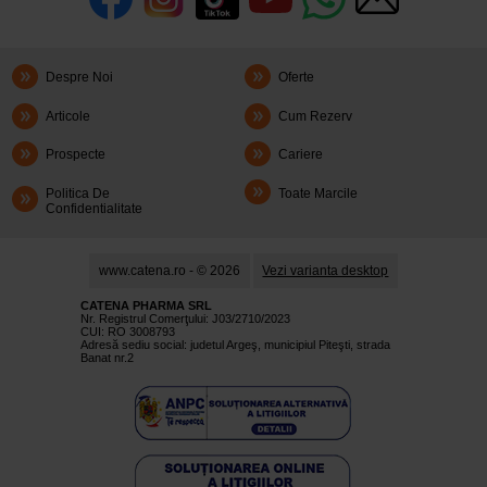
Despre Noi
Oferte
Articole
Cum Rezerv
Prospecte
Cariere
Politica De
Toate Marcile
Confidentialitate
www.catena.ro - © 2026
Vezi varianta desktop
CATENA PHARMA SRL
Nr. Registrul Comerţului: J03/2710/2023
CUI: RO 3008793
Adresă sediu social: judetul Argeş, municipiul Piteşti, strada
Banat nr.2