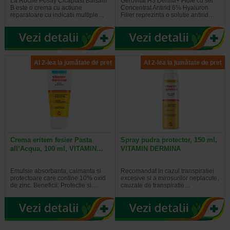
La Roche Posay Cicaplast Balsam
Gerovital H3 Derma+ Fiole cu ser
B este o crema cu actiune
Concentrat Antirid 6% Hyaluron
reparatoare cu indicatii multiple…
Filler reprezinta o solutie antirid…
Al 2-lea la jumătate de preț
Al 2-lea la jumătate de preț
Crema eritem fesier Pasta
Spray pudra protector, 150 ml,
all’Acqua, 100 ml, VITAMIN…
VITAMIN DERMINA
Emulsie absorbanta, calmanta si
Recomandat in cazul transpiratiei
protectoare care contine 10% oxid
excesive si a mirosurilor neplacute,
de zinc. Beneficii: Protectie si…
cauzate de transpiratie…