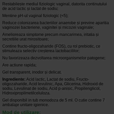
Restabilește mediul fiziologic vaginal, datorita continutului
de acid lactic și lactat de sodiu;
Mentine pH-ul vaginal fiziologic (<5);
Reduce colonizarea bacteriilor anaerobe și previne aparitia
vaginozei bacteriene, vaginitei și micozei vaginale;
Amelioreaza simptome precum mancarimea, iritatia și
secretiile urat mirositoare;
Contine fructo-oligozaharide (FOS), cu rol prebiotic, ce
stimuleaza selectiv creșterea lactobacililor;
Nu favorizeaza dezvoltarea microorganismelor patogene;
Are actiune rapida;
Gel transparent, inodor și delicat.
Ingrediente:
Acid lactic, Lactat de sodiu, Fructo-
oligozaharide, Acid levulinic, Apa, Glicerina, Hidroxid de
sodiu, Levulinat de sodiu, Acid p-anisic, Propilenglicol,
Hidroxipropilmetilceluloza.
Gel disponibil in tub monodoza de 5 ml. O cutie contine 7
ambalaje unitare igienice.
Mod de utilizare: