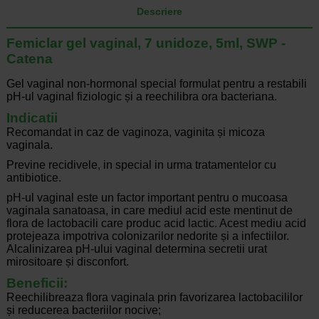
Descriere
Femiclar gel vaginal, 7 unidoze, 5ml, SWP -
Catena
Gel vaginal non-hormonal special formulat pentru a restabili
pH-ul vaginal fiziologic și a reechilibra ora bacteriana.
Indicatii
Recomandat in caz de vaginoza, vaginita și micoza
vaginala.
Previne recidivele, in special in urma tratamentelor cu
antibiotice.
pH-ul vaginal este un factor important pentru o mucoasa
vaginala sanatoasa, in care mediul acid este mentinut de
flora de lactobacili care produc acid lactic. Acest mediu acid
protejeaza impotriva colonizarilor nedorite și a infectiilor.
Alcalinizarea pH-ului vaginal determina secretii urat
mirositoare și disconfort.
Beneficii:
Reechilibreaza flora vaginala prin favorizarea lactobacililor
și reducerea bacteriilor nocive;