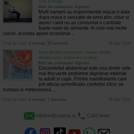
cum o tratati
Boli ale sistemului digestiv
Multi oameni au experimentat macar o data
dupa masa o senzatie de prea plin, chiar si
atunci cand nu au consumat o cantitate
foarte mare de alimente. In cele mai multe
cazuri, aceasta apare ocazional…
Timp de citire:
4 minute, 55 secunde
26 iulie 2026
Totul despre meteorism: cauze, factori
declansatori, tratament si dieta
Boli ale sistemului digestiv
Disconfortul abdominal este una dintre cele
mai frecvente probleme digestive intalnite
la adulti si copii. Printre manifestarile care
pot afecta semnificativ confortul zilnic se
numara si meteorismul,…
Timp de citire:
6 minute, 7 secunde
26 iulie 2026
infoline@catena.ro
CallCenter