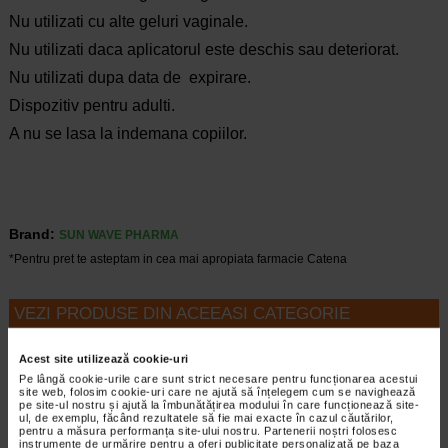
Nu utilizati cu alte geluri vaginale.
Nu utilizati daca aplicatorul este deschis sau deteriorat.
Nu utilizati dupa data de expirare.
Dispozitiv pentru adulti.
A nu se lasa la indemana copiilor.
Brand:
SUN WAVE PHARMA
*Pentru pret te asteptam in cea mai apropiata farmacie Catena
VEZI PRODUSE DIN ACEEASI CATEGORIE
-35% Preț întreg:
63.60 Lei
-15% Preț întreg:
95.70 Lei
Acest site utilizează cookie-uri
Preț redus: 41.34 Lei
Preț redus: 81.35 Lei
Pe lângă cookie-urile care sunt strict necesare pentru funcționarea acestui
site web, folosim cookie-uri care ne ajută să înțelegem cum se navighează
pe site-ul nostru și ajută la îmbunătățirea modului în care funcționează site-
ul, de exemplu, făcând rezultatele să fie mai exacte în cazul căutărilor,
pentru a măsura performanța site-ului nostru. Partenerii noștri folosesc
instrumente de urmărire pentru a oferi publicitate personalizată pe baza