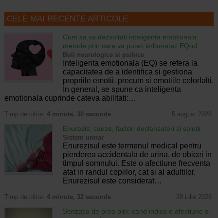
CELE MAI RECENTE ARTICOLE
Cum sa va dezvoltati inteligenta emotionala:
metode prin care va puteti imbunatati EQ-ul
Boli neurologice si psihice
Inteligenta emotionala (EQ) se refera la
capacitatea de a identifica si gestiona
propriile emotii, precum si emotiile celorlalti.
In general, se spune ca inteligenta
emotionala cuprinde cateva abilitati:…
Timp de citire:
4 minute, 30 secunde
5 august 2026
Enurezis: cauze, factori declansatori si solutii
Sistem urinar
Enurezisul este termenul medical pentru
pierderea accidentala de urina, de obicei in
timpul somnului. Este o afectiune frecventa
atat in randul copiilor, cat si al adultilor.
Enurezisul este considerat…
Timp de citire:
4 minute, 32 secunde
28 iulie 2026
Senzatia de prea plin: cand indica o afectiune si