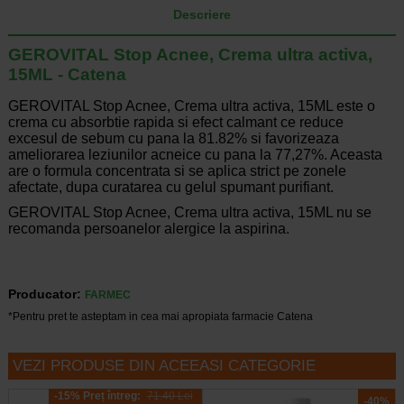
Descriere
GEROVITAL Stop Acnee, Crema ultra activa,
15ML - Catena
GEROVITAL Stop Acnee, Crema ultra activa, 15ML este o
crema cu absorbtie rapida si efect calmant ce reduce
excesul de sebum cu pana la 81.82% si favorizeaza
ameliorarea leziunilor acneice cu pana la 77,27%. Aceasta
are o formula concentrata si se aplica strict pe zonele
afectate, dupa curatarea cu gelul spumant purifiant.
GEROVITAL Stop Acnee, Crema ultra activa, 15ML nu se
recomanda persoanelor alergice la aspirina.
Producator:
FARMEC
*Pentru pret te asteptam in cea mai apropiata farmacie Catena
VEZI PRODUSE DIN ACEEASI CATEGORIE
-15% Preț întreg:
71.40 Lei
-40%