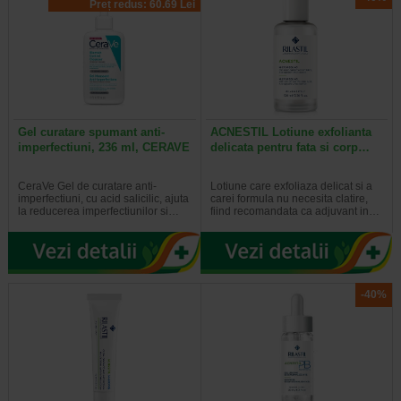
Preț redus: 60.69 Lei
Gel curatare spumant anti-
ACNESTIL Lotiune exfolianta
imperfectiuni, 236 ml, CERAVE
delicata pentru fata si corp…
CeraVe Gel de curatare anti-
Lotiune care exfoliaza delicat si a
imperfectiuni, cu acid salicilic, ajuta
carei formula nu necesita clatire,
la reducerea imperfectiunilor si…
fiind recomandata ca adjuvant in…
-40%