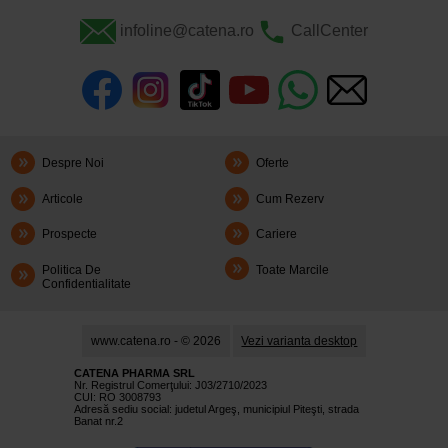
infoline@catena.ro
CallCenter
Despre Noi
Oferte
Articole
Cum Rezerv
Prospecte
Cariere
Politica De
Toate Marcile
Confidentialitate
www.catena.ro - © 2026
Vezi varianta desktop
CATENA PHARMA SRL
Nr. Registrul Comerţului: J03/2710/2023
CUI: RO 3008793
Adresă sediu social: judetul Argeş, municipiul Piteşti, strada
Banat nr.2