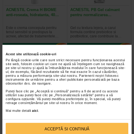
ACNESTIL Crema H BIOME
ACNESTIL PB Gel calmant
anti-roseata, hidratanta, 40…
pentru normalizarea…
Este o crema conceputa pentru
Gel cu textura lejera, a carui
tenul sensibil si predispus la
formula contine prebiotice si
acnee, afectat de tratamentele…
postbiotice, care contribuie la…
Acest site utilizează cookie-uri
Pe lângă cookie-urile care sunt strict necesare pentru funcționarea acestui
-40% Preț întreg:
55.90 Lei
site web, folosim cookie-uri care ne ajută să înțelegem cum se navighează
Preț redus: 33.54 Lei
pe site-ul nostru și ajută la îmbunătățirea modului în care funcționează site-
ul, de exemplu, făcând rezultatele să fie mai exacte în cazul căutărilor,
pentru a măsura performanța site-ului nostru. Partenerii noștri folosesc
instrumente de urmărire pentru a oferi publicitate personalizată pe baza
obiceiurilor dvs. de navigare.
Puteți face clic pe „Acceptă si continuă” pentru a fi de acord cu aceste
utilizări sau puteți face clic pe „Personalizează setările” pentru a vă
configura opțiunile. Vă puteți modifica preferințele și, în special, vă puteți
retrage consimțământul pe site-ul nostru în orice moment.
ACNESTIL Spuma curatare ten
ACNESTIL Gel de curatare, 200
Mai multe detalii
aici
.
cu tendinta acneica,165 ml…
ml, Rilastil
Spuma demachianta cu
Gel curatare ten cu tendinta
ACCEPTĂ SI CONTINUĂ
concentratie scazuta de surfactanti
acneica este recomandat pentru