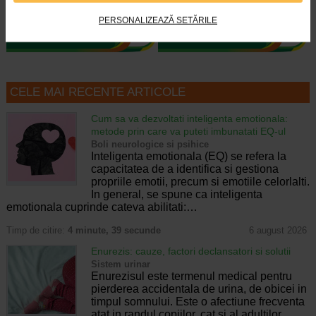
este potrivita chiar si pentru cel…
curatarea pielii mixte, predispuse…
PERSONALIZEAZĂ SETĂRILE
CELE MAI RECENTE ARTICOLE
Cum sa va dezvoltati inteligenta emotionala:
metode prin care va puteti imbunatati EQ-ul
Boli neurologice si psihice
Inteligenta emotionala (EQ) se refera la
capacitatea de a identifica si gestiona
propriile emotii, precum si emotiile celorlalti.
In general, se spune ca inteligenta
emotionala cuprinde cateva abilitati:…
Timp de citire:
4 minute, 39 secunde
6 august 2026
Enurezis: cauze, factori declansatori si solutii
Sistem urinar
Enurezisul este termenul medical pentru
pierderea accidentala de urina, de obicei in
timpul somnului. Este o afectiune frecventa
atat in randul copiilor, cat si al adultilor.