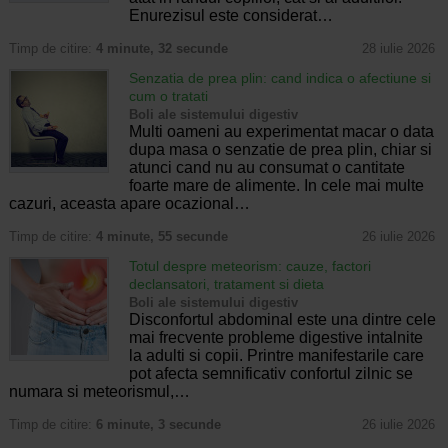
Enurezisul este considerat…
Timp de citire:
4 minute, 32 secunde
28 iulie 2026
Senzatia de prea plin: cand indica o afectiune si
cum o tratati
Boli ale sistemului digestiv
Multi oameni au experimentat macar o data
dupa masa o senzatie de prea plin, chiar si
atunci cand nu au consumat o cantitate
foarte mare de alimente. In cele mai multe
cazuri, aceasta apare ocazional…
Timp de citire:
4 minute, 55 secunde
26 iulie 2026
Totul despre meteorism: cauze, factori
declansatori, tratament si dieta
Boli ale sistemului digestiv
Disconfortul abdominal este una dintre cele
mai frecvente probleme digestive intalnite
la adulti si copii. Printre manifestarile care
pot afecta semnificativ confortul zilnic se
numara si meteorismul,…
Timp de citire:
6 minute, 3 secunde
26 iulie 2026