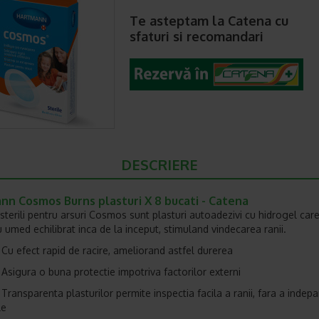
Te asteptam la Catena cu
sfaturi si recomandari
DESCRIERE
nn Cosmos Burns plasturi X 8 bucati - Catena
i sterili pentru arsuri Cosmos sunt plasturi autoadezivi cu hidrogel car
 umed echilibrat inca de la inceput, stimuland vindecarea ranii.
ect rapid de racire, ameliorand astfel durerea
ra o buna protectie impotriva factorilor externi
arenta plasturilor permite inspectia facila a ranii, fara a indepa
le