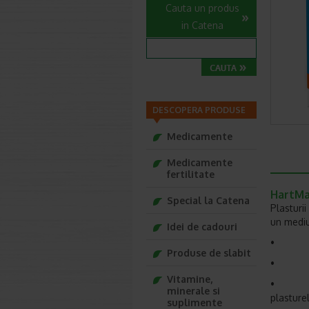
Cauta un produs
in Catena
DESCOPERA PRODUSE
Medicamente
Medicamente
fertilitate
HartMa
Special la Catena
Plasturi
un mediu
Idei de cadouri
• Cu ef
Produse de slabit
• Asigu
Vitamine,
• Transp
minerale si
plasture
suplimente