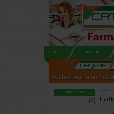
HOME
BLOGURI
Catena
Cauta pe site
HartM