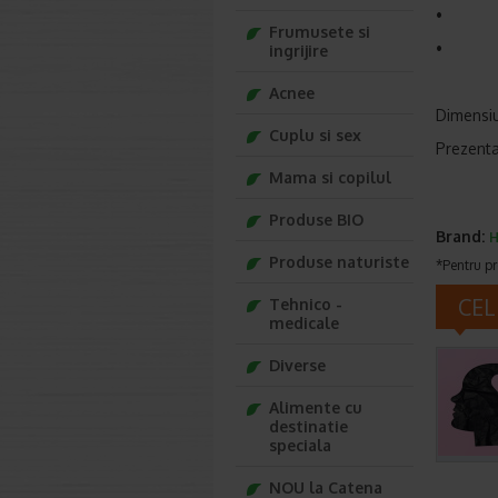
• Margi
Frumusete si
• Indic
ingrijire
Acnee
Dimensi
Cuplu si sex
Prezenta
Mama si copilul
Produse BIO
Brand:
Produse naturiste
*Pentru pr
CEL
Tehnico -
medicale
Diverse
Alimente cu
destinatie
speciala
NOU la Catena