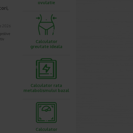
ovulatie
ori,
ie 2026
gestive
tiv
Calculator
greutate ideala
Calculator rata
metabolismului bazal
Calculator