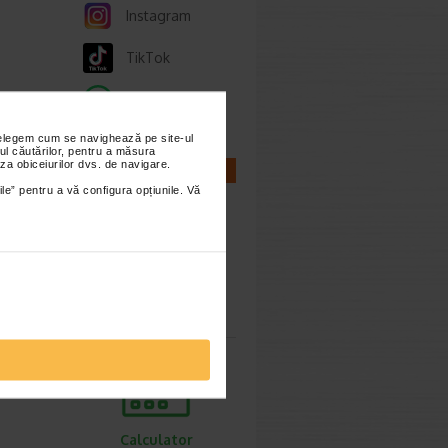
Instagram
TikTok
Whatsapp
ie 2026
nțelegem cum se navighează pe site-ul
, de
ul căutărilor, pentru a măsura
za obiceiurilor dvs. de navigare.
lor,
CALCULATOARE
ile” pentru a vă configura opțiunile. Vă
cum o
Calculator
sarcina
ie 2026
prea
imente.
Calculator