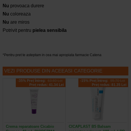
Nu
provoaca durere
Nu
coloreaza
Nu
are miros
Potrivit pentru
pielea sensibila
*Pentru pret te asteptam in cea mai apropiata farmacie Catena
VEZI PRODUSE DIN ACEEASI CATEGORIE
-35% Preț întreg:
63.60 Lei
-15% Preț întreg:
95.70 Lei
Preț redus: 41.34 Lei
Preț redus: 81.35 Lei
Crema reparatoare Cicabio
CICAPLAST B5 Balsam