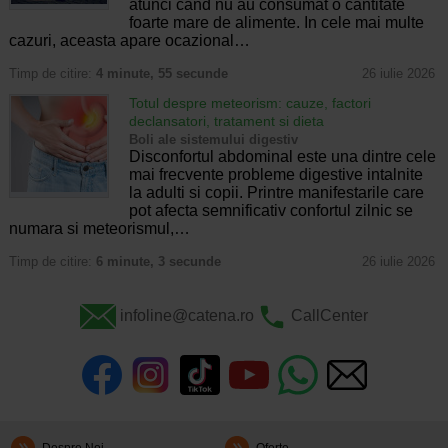
atunci cand nu au consumat o cantitate
foarte mare de alimente. In cele mai multe
cazuri, aceasta apare ocazional…
Timp de citire:
4 minute, 55 secunde
26 iulie 2026
Totul despre meteorism: cauze, factori
declansatori, tratament si dieta
Boli ale sistemului digestiv
Disconfortul abdominal este una dintre cele
mai frecvente probleme digestive intalnite
la adulti si copii. Printre manifestarile care
pot afecta semnificativ confortul zilnic se
numara si meteorismul,…
Timp de citire:
6 minute, 3 secunde
26 iulie 2026
infoline@catena.ro
CallCenter