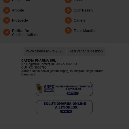
Despre Noi
Oferte
Articole
Cum Rezerv
Prospecte
Cariere
Politica De
Toate Marcile
Confidentialitate
www.catena.ro - © 2026
Vezi varianta desktop
CATENA PHARMA SRL
Nr. Registrul Comerţului: J03/2710/2023
CUI: RO 3008793
Adresă sediu social: judetul Argeş, municipiul Piteşti, strada
Banat nr.2