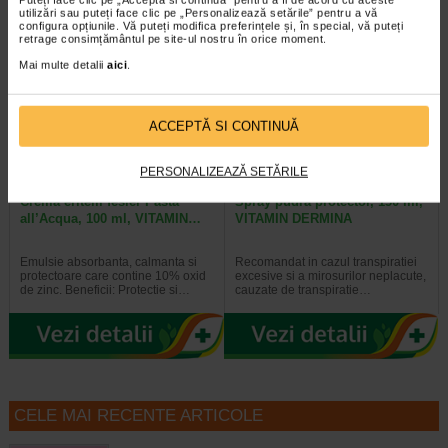
utilizări sau puteți face clic pe „Personalizează setările” pentru a vă
configura opțiunile. Vă puteți modifica preferințele și, în special, vă puteți
retrage consimțământul pe site-ul nostru în orice moment.
Al 2-lea la jumătate de preț
Al 2-lea la jumătate de preț
Mai multe detalii
aici
.
ACCEPTĂ SI CONTINUĂ
PERSONALIZEAZĂ SETĂRILE
Crema eritem fesier Pasta
Spray pudra protector, 150 ml,
all’Acqua, 100 ml, VITAMIN…
VITAMIN DERMINA
Emulsie absorbanta, calmanta si
Recomandat in cazul transpiratiei
protectoare care contine 10% oxid
excesive si a mirosurilor neplacute,
de zinc. Beneficii: Protectie si…
cauzate de transpiratie…
CELE MAI RECENTE ARTICOLE