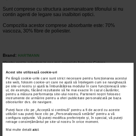
Sunt comprese cu structura asemanatoare tifonului si nu
contin agenti de legare sau inalbitori optici.
Compozitia acestor comprese absorbante este: 70%
vascoza, 30% fibre de poliester.
Brand:
HARTMANN
*Pentru pret te asteptam in cea mai apropiata farmacie Catena
Acest site utilizează cookie-uri
CELE MAI RECENTE ARTICOLE
Pe lângă cookie-urile care sunt strict necesare pentru funcționarea acestui
site web, folosim cookie-uri care ne ajută să înțelegem cum se navighează
Cum sa va dezvoltati inteligenta emotionala:
pe site-ul nostru și ajută la îmbunătățirea modului în care funcționează site-
ul, de exemplu, făcând rezultatele să fie mai exacte în cazul căutărilor,
metode prin care va puteti imbunatati EQ-ul
pentru a măsura performanța site-ului nostru. Partenerii noștri folosesc
Boli neurologice si psihice
instrumente de urmărire pentru a oferi publicitate personalizată pe baza
Inteligenta emotionala (EQ) se refera la
obiceiurilor dvs. de navigare.
capacitatea de a identifica si gestiona
Puteți face clic pe „Acceptă si continuă” pentru a fi de acord cu aceste
propriile emotii, precum si emotiile celorlalti.
utilizări sau puteți face clic pe „Personalizează setările” pentru a vă
In general, se spune ca inteligenta
configura opțiunile. Vă puteți modifica preferințele și, în special, vă puteți
retrage consimțământul pe site-ul nostru în orice moment.
emotionala cuprinde cateva abilitati:…
Mai multe detalii
aici
.
Timp de citire:
4 minute, 30 secunde
5 august 2026