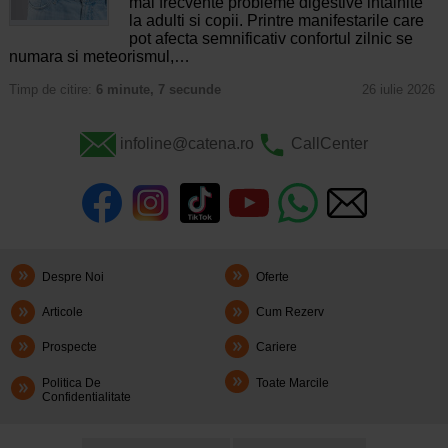
mai frecvente probleme digestive intalnite
la adulti si copii. Printre manifestarile care
pot afecta semnificativ confortul zilnic se
numara si meteorismul,…
Timp de citire:
6 minute, 7 secunde
26 iulie 2026
infoline@catena.ro
CallCenter
Despre Noi
Oferte
Articole
Cum Rezerv
Prospecte
Cariere
Politica De
Toate Marcile
Confidentialitate