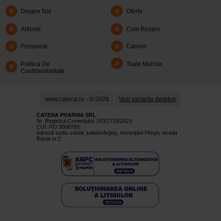
Despre Noi
Oferte
Articole
Cum Rezerv
Prospecte
Cariere
Politica De
Toate Marcile
Confidentialitate
www.catena.ro - © 2026
Vezi varianta desktop
CATENA PHARMA SRL
Nr. Registrul Comerţului: J03/2710/2023
CUI: RO 3008793
Adresă sediu social: judetul Argeş, municipiul Piteşti, strada
Banat nr.2