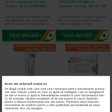
Crema reparatoare Cicabio
CICAPLAST B5 Balsam
Creme+, 40 ml, BIODERMA
reparator calmant, 100 ml, LRP
Este un produs de ingrijire a pielii
La Roche Posay Cicaplast Balsam
ultra-reparator care calmeaza si
B5 are o actiune reparatoare cu
previne cicatricile. Poate fi folosit…
indicatii multiple, pentru…
-40% Preț întreg:
61.30 Lei
-40% Preț întreg:
103,40 Lei
Preț redus: 36.78 Lei
Preț redus: 62.04 Lei
Acest site utilizează cookie-uri
CICAPLAST B5+ Balsam
Derma+ Fiole cu ser
Pe lângă cookie-urile care sunt strict necesare pentru funcționarea acestui
reparator calmant, 40 ml, La…
concentrat antirid, 10 x 2 ml…
site web, folosim cookie-uri care ne ajută să înțelegem cum se navighează
pe site-ul nostru și ajută la îmbunătățirea modului în care funcționează site-
ul, de exemplu, făcând rezultatele să fie mai exacte în cazul căutărilor,
La Roche Posay Cicaplast Balsam
Gerovital H3 Derma+ Fiole cu ser
pentru a măsura performanța site-ului nostru. Partenerii noștri folosesc
B este o crema cu actiune
Concentrat Antirid 6% Hyaluron
instrumente de urmărire pentru a oferi publicitate personalizată pe baza
reparatoare cu indicatii multiple…
Filler reprezinta o solutie antirid…
obiceiurilor dvs. de navigare.