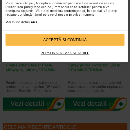
Puteți face clic pe „Acceptă si continuă” pentru a fi de acord cu aceste
utilizări sau puteți face clic pe „Personalizează setările” pentru a vă
configura opțiunile. Vă puteți modifica preferințele și, în special, vă puteți
retrage consimțământul pe site-ul nostru în orice moment.
Al 2-lea la jumătate de preț
Al 2-lea la jumătate de preț
Mai multe detalii
aici
.
ACCEPTĂ SI CONTINUĂ
PERSONALIZEAZĂ SETĂRILE
Crema eritem fesier Pasta
Spray pudra protector, 150 ml,
all’Acqua, 100 ml, VITAMIN…
VITAMIN DERMINA
Emulsie absorbanta, calmanta si
Recomandat in cazul transpiratiei
protectoare care contine 10% oxid
excesive si a mirosurilor neplacute,
de zinc. Beneficii: Protectie si…
cauzate de transpiratie…
CELE MAI RECENTE ARTICOLE