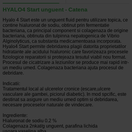
HYALO4 Start unguent - Catena
Hyalo 4 Start este un unguent fluid pentru utilizare topica, ce
contine hialuronat de sodiu, obtinut prin fermentatie
bacteriana, ca principal component si colagenaza de origine
bacteriana, obtinuta din tulpinna nepatogenica de Vibrio
Alginolyticus, ca substanta medicamentoasa incorporata.
Hyalo4 Start permite debridarea plagii datorita proprietatilor
hidratante ale acidului hialuronic care favorizeaza procesele
fiziologice reparatorii si protejeaza tesutul viabil nou format.
Procesul de cicatrizare a leziunilor se produce mai rapid intr-
un mediu umed. Colagenaza bacteriana ajuta procesul de
debridare.
Indicatii:
Tratamentul local al ulcerelor cronice (escare,ulcere
vasculare ale gambei, piciorul diabetic). In mod spcific, este
destinat sa asigure un mediu umed optim si debridarea,
necesare proceselor naturale de vindecare.
Ingrediente:
Hialuronat de sodiu 0.2 %
Colagenaza 2nkat/g unguent, parafina lichida
usoara,vaselina alba.