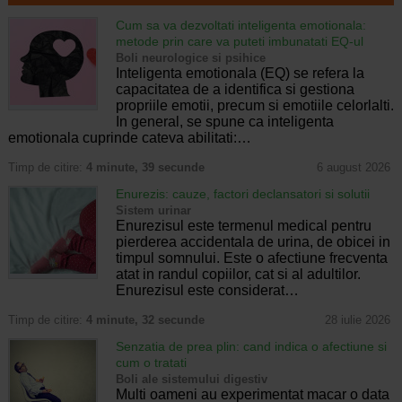
Cum sa va dezvoltati inteligenta emotionala:
metode prin care va puteti imbunatati EQ-ul
Boli neurologice si psihice
Inteligenta emotionala (EQ) se refera la
capacitatea de a identifica si gestiona
propriile emotii, precum si emotiile celorlalti.
In general, se spune ca inteligenta
emotionala cuprinde cateva abilitati:…
Timp de citire:
4 minute, 39 secunde
6 august 2026
Enurezis: cauze, factori declansatori si solutii
Sistem urinar
Enurezisul este termenul medical pentru
pierderea accidentala de urina, de obicei in
timpul somnului. Este o afectiune frecventa
atat in randul copiilor, cat si al adultilor.
Enurezisul este considerat…
Timp de citire:
4 minute, 32 secunde
28 iulie 2026
Senzatia de prea plin: cand indica o afectiune si
cum o tratati
Boli ale sistemului digestiv
Multi oameni au experimentat macar o data