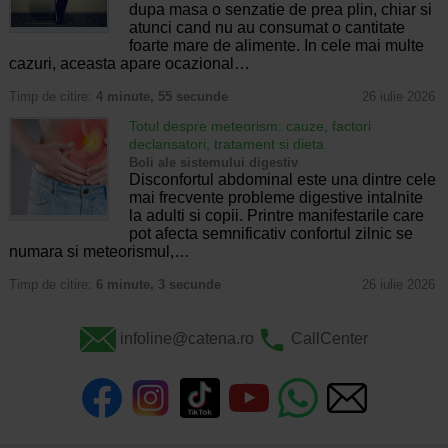
dupa masa o senzatie de prea plin, chiar si
atunci cand nu au consumat o cantitate
foarte mare de alimente. In cele mai multe
cazuri, aceasta apare ocazional…
Timp de citire:
4 minute, 55 secunde
26 iulie 2026
Totul despre meteorism: cauze, factori
declansatori, tratament si dieta
Boli ale sistemului digestiv
Disconfortul abdominal este una dintre cele
mai frecvente probleme digestive intalnite
la adulti si copii. Printre manifestarile care
pot afecta semnificativ confortul zilnic se
numara si meteorismul,…
Timp de citire:
6 minute, 3 secunde
26 iulie 2026
infoline@catena.ro
CallCenter