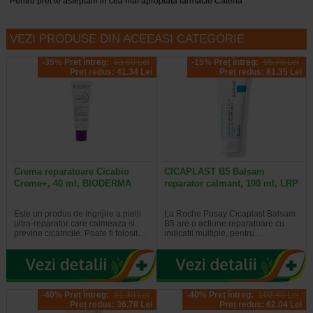
*Pentru pret te asteptam in cea mai apropiata farmacie Catena
VEZI PRODUSE DIN ACEEASI CATEGORIE
-35% Preț întreg:
63.60 Lei
-15% Preț întreg:
95.70 Lei
Preț redus: 41.34 Lei
Preț redus: 81.35 Lei
Crema reparatoare Cicabio
CICAPLAST B5 Balsam
Creme+, 40 ml, BIODERMA
reparator calmant, 100 ml, LRP
Este un produs de ingrijire a pielii
La Roche Posay Cicaplast Balsam
ultra-reparator care calmeaza si
B5 are o actiune reparatoare cu
previne cicatricile. Poate fi folosit…
indicatii multiple, pentru…
-40% Preț întreg:
61.30 Lei
-40% Preț întreg:
103,40 Lei
Preț redus: 36.78 Lei
Preț redus: 62.04 Lei