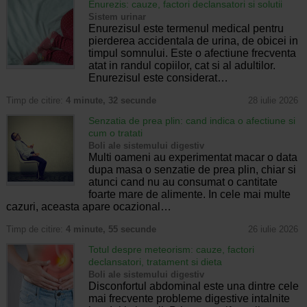
Enurezis: cauze, factori declansatori si solutii
Sistem urinar
Enurezisul este termenul medical pentru
pierderea accidentala de urina, de obicei in
timpul somnului. Este o afectiune frecventa
atat in randul copiilor, cat si al adultilor.
Enurezisul este considerat…
Timp de citire:
4 minute, 32 secunde
28 iulie 2026
Senzatia de prea plin: cand indica o afectiune si
cum o tratati
Boli ale sistemului digestiv
Multi oameni au experimentat macar o data
dupa masa o senzatie de prea plin, chiar si
atunci cand nu au consumat o cantitate
foarte mare de alimente. In cele mai multe
cazuri, aceasta apare ocazional…
Timp de citire:
4 minute, 55 secunde
26 iulie 2026
Totul despre meteorism: cauze, factori
declansatori, tratament si dieta
Boli ale sistemului digestiv
Disconfortul abdominal este una dintre cele
mai frecvente probleme digestive intalnite