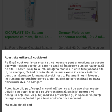
CICAPLAST B5+ Balsam
Derma+ Fiole cu ser
reparator calmant, 40 ml, La…
concentrat antirid, 10 x 2 ml…
La Roche Posay Cicaplast Balsam
Gerovital H3 Derma+ Fiole cu ser
B este o crema cu actiune
Concentrat Antirid 6% Hyaluron
reparatoare cu indicatii multiple…
Filler reprezinta o solutie antirid…
Acest site utilizează cookie-uri
Pe lângă cookie-urile care sunt strict necesare pentru funcționarea acestui
site web, folosim cookie-uri care ne ajută să înțelegem cum se navighează
pe site-ul nostru și ajută la îmbunătățirea modului în care funcționează site-
ul, de exemplu, făcând rezultatele să fie mai exacte în cazul căutărilor,
pentru a măsura performanța site-ului nostru. Partenerii noștri folosesc
Al 2-lea la jumătate de preț
Al 2-lea la jumătate de preț
instrumente de urmărire pentru a oferi publicitate personalizată pe baza
obiceiurilor dvs. de navigare.
Puteți face clic pe „Acceptă si continuă” pentru a fi de acord cu aceste
utilizări sau puteți face clic pe „Personalizează setările” pentru a vă
configura opțiunile. Vă puteți modifica preferințele și, în special, vă puteți
retrage consimțământul pe site-ul nostru în orice moment.
Mai multe detalii
aici
.