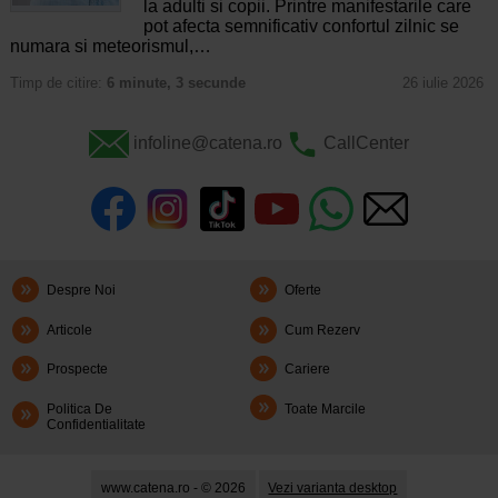
la adulti si copii. Printre manifestarile care
pot afecta semnificativ confortul zilnic se
numara si meteorismul,…
Timp de citire:
6 minute, 3 secunde
26 iulie 2026
infoline@catena.ro
CallCenter
Despre Noi
Oferte
Articole
Cum Rezerv
Prospecte
Cariere
Politica De
Toate Marcile
Confidentialitate
www.catena.ro - © 2026
Vezi varianta desktop