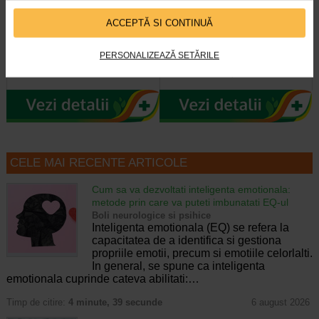
Crema eritem fesier Pasta
Spray pudra protector, 150 ml,
all’Acqua, 100 ml, VITAMIN…
VITAMIN DERMINA
ACCEPTĂ SI CONTINUĂ
Emulsie absorbanta, calmanta si
Recomandat in cazul transpiratiei
PERSONALIZEAZĂ SETĂRILE
protectoare care contine 10% oxid
excesive si a mirosurilor neplacute,
de zinc. Beneficii: Protectie si…
cauzate de transpiratie…
CELE MAI RECENTE ARTICOLE
Cum sa va dezvoltati inteligenta emotionala:
metode prin care va puteti imbunatati EQ-ul
Boli neurologice si psihice
Inteligenta emotionala (EQ) se refera la
capacitatea de a identifica si gestiona
propriile emotii, precum si emotiile celorlalti.
In general, se spune ca inteligenta
emotionala cuprinde cateva abilitati:…
Timp de citire:
4 minute, 39 secunde
6 august 2026