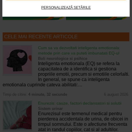
PERSONALIZEAZĂ SETĂRILE
CELE MAI RECENTE ARTICOLE
Cum sa va dezvoltati inteligenta emotionala:
metode prin care va puteti imbunatati EQ-ul
Boli neurologice si psihice
Inteligenta emotionala (EQ) se refera la
capacitatea de a identifica si gestiona
propriile emotii, precum si emotiile celorlalti.
In general, se spune ca inteligenta
emotionala cuprinde cateva abilitati:…
Timp de citire:
4 minute, 32 secunde
6 august 2026
Enurezis: cauze, factori declansatori si solutii
Sistem urinar
Enurezisul este termenul medical pentru
pierderea accidentala de urina, de obicei in
timpul somnului. Este o afectiune frecventa
atat in randul copiilor, cat si al adultilor.