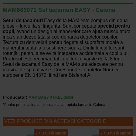
MAM669071 Set tacamuri EASY - Catena
Setul de tacamuri
Easy de la MAM este compus din doua
piese – furculita si lingurita. Sunt concepute
special pentru
copii
, avand un design al manerelor care ajuta musculatura
inca slab dezvoltata si coordonarea degetelor copiilor.
Textura cu denivelari pentru degete si suprafata moale a
manerului ajuta la o sustinere sigura. Dintii furculitei sunt
rotunjiti, pentru a se evita inteparea accidentala a copilului.
Produsul este recomandat copiilor cu varste de la 8 luni.
Setul de tacamuri Easy de la MAM sunt adecvate pentru
masina de spalat vase. Corespunde cerintelor Normei
europene EN 14372, fiind fara Bisfenol A.
Producator:
MAM BABY ATIKEL GMBH
*Pentru pret te asteptam in cea mai apropiata farmacie Catena
VEZI PRODUSE DIN ACEEASI CATEGORIE
2 + Bavetă silicon
2 + Bavetă silicon