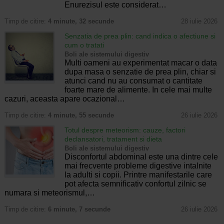
Enurezisul este considerat…
Timp de citire:
4 minute, 32 secunde
28 iulie 2026
Senzatia de prea plin: cand indica o afectiune si
cum o tratati
Boli ale sistemului digestiv
Multi oameni au experimentat macar o data
dupa masa o senzatie de prea plin, chiar si
atunci cand nu au consumat o cantitate
foarte mare de alimente. In cele mai multe
cazuri, aceasta apare ocazional…
Timp de citire:
4 minute, 55 secunde
26 iulie 2026
Totul despre meteorism: cauze, factori
declansatori, tratament si dieta
Boli ale sistemului digestiv
Disconfortul abdominal este una dintre cele
mai frecvente probleme digestive intalnite
la adulti si copii. Printre manifestarile care
pot afecta semnificativ confortul zilnic se
numara si meteorismul,…
Timp de citire:
6 minute, 7 secunde
26 iulie 2026