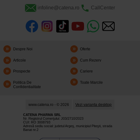
infoline@catena.ro
CallCenter
Despre Noi
Oferte
Articole
Cum Rezerv
Prospecte
Cariere
Politica De
Toate Marcile
Confidentialitate
www.catena.ro - © 2026
Vezi varianta desktop
CATENA PHARMA SRL
Nr. Registrul Comerţului: J03/2710/2023
CUI: RO 3008793
Adresă sediu social: judetul Argeş, municipiul Piteşti, strada
Banat nr.2