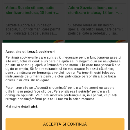
Adora Suzeta silicon, cutie
Adora Suzeta silicon, cutie
sterilizare inclusa, 18 luni +…
sterilizare inclusa, 18 luni +…
Suzetele Adora au un design
Suzetele Adora au un design
special, cu orificii mari, care permit
special, cu orificii mari, care permit
pielii delicate a bebelusului sa…
pielii delicate a bebelusului sa…
Acest site utilizează cookie-uri
Pe lângă cookie-urile care sunt strict necesare pentru funcționarea acestui
2 + Bavetă silicon
-35%
site web, folosim cookie-uri care ne ajută să înțelegem cum se navighează
pe site-ul nostru și ajută la îmbunătățirea modului în care funcționează site-
ul, de exemplu, făcând rezultatele să fie mai exacte în cazul căutărilor,
pentru a măsura performanța site-ului nostru. Partenerii noștri folosesc
instrumente de urmărire pentru a oferi publicitate personalizată pe baza
obiceiurilor dvs. de navigare.
Puteți face clic pe „Acceptă si continuă” pentru a fi de acord cu aceste
utilizări sau puteți face clic pe „Personalizează setările” pentru a vă
configura opțiunile. Vă puteți modifica preferințele și, în special, vă puteți
retrage consimțământul pe site-ul nostru în orice moment.
Tetina anticolici cu flux rapid 6
Adora Biberon cu gat larg si
Mai multe detalii
aici
.
luni+, 2 bucati, ADORA
tetina anticolici, 3-6 luni, 260…
Tetinele Adora au flux adaptat in
Gatul larg al biberonului Adora
ACCEPTĂ SI CONTINUĂ
functie de etapa de dezvoltare a
permite umplerea usoara a
micutului tau. Forma tetinei este…
acestuia, iar tetina cu valva…