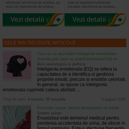
alimentar sub forma de acadea, pe
este un supliment alimentar
baza de ingrediente de origine…
inovator, sub forma de acadea…
CELE MAI RECENTE ARTICOLE
Cum sa va dezvoltati inteligenta emotionala:
metode prin care va puteti imbunatati EQ-ul
Boli neurologice si psihice
Inteligenta emotionala (EQ) se refera la
capacitatea de a identifica si gestiona
propriile emotii, precum si emotiile celorlalti.
In general, se spune ca inteligenta
emotionala cuprinde cateva abilitati:…
Timp de citire:
4 minute, 39 secunde
6 august 2026
Enurezis: cauze, factori declansatori si solutii
Sistem urinar
Enurezisul este termenul medical pentru
pierderea accidentala de urina, de obicei in
timpul somnului. Este o afectiune frecventa