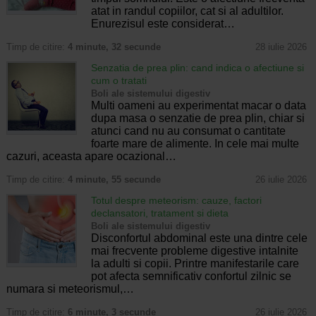
atat in randul copiilor, cat si al adultilor.
Enurezisul este considerat…
Timp de citire:
4 minute, 32 secunde
28 iulie 2026
Senzatia de prea plin: cand indica o afectiune si
cum o tratati
Boli ale sistemului digestiv
Multi oameni au experimentat macar o data
dupa masa o senzatie de prea plin, chiar si
atunci cand nu au consumat o cantitate
foarte mare de alimente. In cele mai multe
cazuri, aceasta apare ocazional…
Timp de citire:
4 minute, 55 secunde
26 iulie 2026
Totul despre meteorism: cauze, factori
declansatori, tratament si dieta
Boli ale sistemului digestiv
Disconfortul abdominal este una dintre cele
mai frecvente probleme digestive intalnite
la adulti si copii. Printre manifestarile care
pot afecta semnificativ confortul zilnic se
numara si meteorismul,…
Timp de citire:
6 minute, 3 secunde
26 iulie 2026