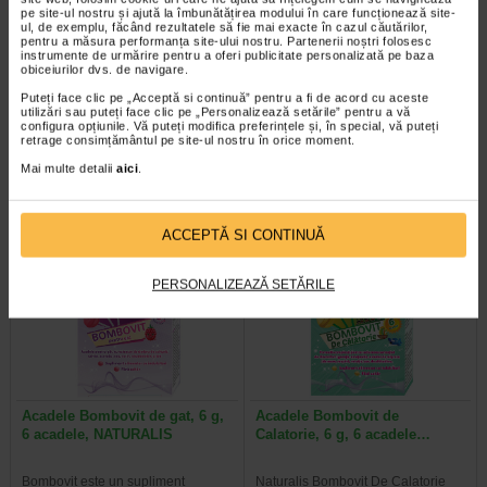
pe site-ul nostru și ajută la îmbunătățirea modului în care funcționează site-
ul, de exemplu, făcând rezultatele să fie mai exacte în cazul căutărilor,
pentru a măsura performanța site-ului nostru. Partenerii noștri folosesc
Vita-Stelute, 60 jeleuri,
Probiofort, 30 jeleuri, Benesio
instrumente de urmărire pentru a oferi publicitate personalizată pe baza
obiceiurilor dvs. de navigare.
NATURALIS
Puteți face clic pe „Acceptă si continuă” pentru a fi de acord cu aceste
utilizări sau puteți face clic pe „Personalizează setările” pentru a vă
Naturalis Vita-Stelute jeleuri este
Benesio Probiofort Jeleuri are in
configura opțiunile. Vă puteți modifica preferințele și, în special, vă puteți
un supliment alimentar vegan, sub
compozitie Bacillus subtilis si
retrage consimțământul pe site-ul nostru în orice moment.
forma de jeleuri cu aroma…
contine, in proportie de 96%…
Mai multe detalii
aici
.
ACCEPTĂ SI CONTINUĂ
Plătești 2, primești 3
Plătești 2, primești 3
PERSONALIZEAZĂ SETĂRILE
Acadele Bombovit de gat, 6 g,
Acadele Bombovit de
6 acadele, NATURALIS
Calatorie, 6 g, 6 acadele…
Bombovit este un supliment
Naturalis Bombovit De Calatorie