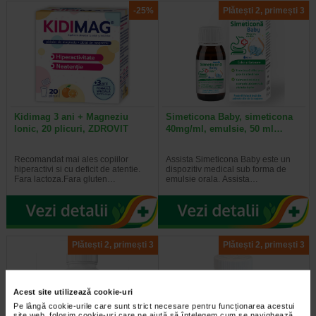
-25%
Plătești 2, primești 3
Kidimag 3 ani + Magneziu
Simeticona Baby, simeticona
Ionic, 20 plicuri, ZDROVIT
40mg/ml, emulsie, 50 ml…
Recomandat mai ales copiilor
Assista Simeticona Baby este un
hiperactivi si cu deficit de atentie.
dispozitiv medical sub forma de
Fara lactoza.Fara gluten…
emulsie orala. Assista…
Plătești 2, primești 3
Plătești 2, primești 3
Acest site utilizează cookie-uri
Pe lângă cookie-urile care sunt strict necesare pentru funcționarea acestui
site web, folosim cookie-uri care ne ajută să înțelegem cum se navighează