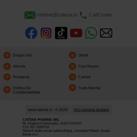
infoline@catena.ro
CallCenter
Despre Noi
Oferte
Articole
Cum Rezerv
Prospecte
Cariere
Politica De
Toate Marcile
Confidentialitate
www.catena.ro - © 2026
Vezi varianta desktop
CATENA PHARMA SRL
Nr. Registrul Comerţului: J03/2710/2023
CUI: RO 3008793
Adresă sediu social: judetul Argeş, municipiul Piteşti, strada
Banat nr.2