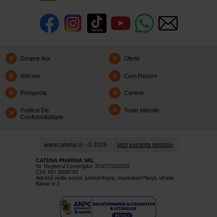
Despre Noi
Oferte
Articole
Cum Rezerv
Prospecte
Cariere
Politica De
Toate Marcile
Confidentialitate
www.catena.ro - © 2026
Vezi varianta desktop
CATENA PHARMA SRL
Nr. Registrul Comerţului: J03/2710/2023
CUI: RO 3008793
Adresă sediu social: judetul Argeş, municipiul Piteşti, strada
Banat nr.2