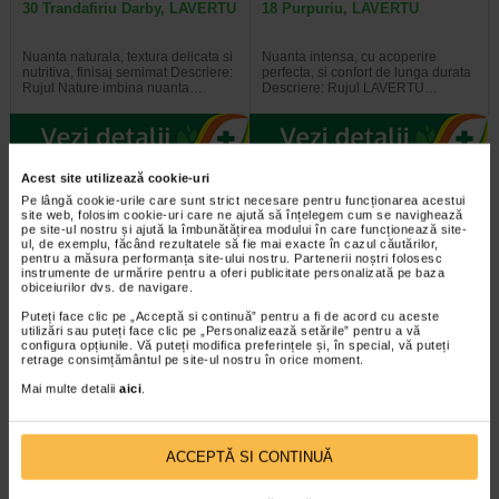
30 Trandafiriu Darby, LAVERTU
18 Purpuriu, LAVERTU
Nuanta naturala, textura delicata si
Nuanta intensa, cu acoperire
nutritiva, finisaj semimat Descriere:
perfecta, si confort de lunga durata
Rujul Nature imbina nuanta…
Descriere: Rujul LAVERTU…
Acest site utilizează cookie-uri
Plătești 2, primești 3
Plătești 2, primești 3
Pe lângă cookie-urile care sunt strict necesare pentru funcționarea acestui
site web, folosim cookie-uri care ne ajută să înțelegem cum se navighează
pe site-ul nostru și ajută la îmbunătățirea modului în care funcționează site-
ul, de exemplu, făcând rezultatele să fie mai exacte în cazul căutărilor,
pentru a măsura performanța site-ului nostru. Partenerii noștri folosesc
instrumente de urmărire pentru a oferi publicitate personalizată pe baza
obiceiurilor dvs. de navigare.
Puteți face clic pe „Acceptă si continuă” pentru a fi de acord cu aceste
utilizări sau puteți face clic pe „Personalizează setările” pentru a vă
configura opțiunile. Vă puteți modifica preferințele și, în special, vă puteți
Ruj Nature nuante naturale
Ruj Nature nuante naturale Nr.
retrage consimțământul pe site-ul nostru în orice moment.
Nr.36 Rosu Diablotin…
34 Trandafiriu Metanoia…
Mai multe detalii
aici
.
Nuanta naturala, textura delicata si
Nuanta naturala, textura delicata si
nutritiva, finisaj semimat Descriere:
nutritiva, finisaj semimat Descriere:
ACCEPTĂ SI CONTINUĂ
Rujul Nature imbina nuanta…
Rujul Nature imbina nuanta…