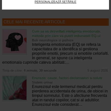
PERSONALIZEAZĂ SETĂRILE
CELE MAI RECENTE ARTICOLE
Cum sa va dezvoltati inteligenta emotionala:
metode prin care va puteti imbunatati EQ-ul
Boli neurologice si psihice
Inteligenta emotionala (EQ) se refera la
capacitatea de a identifica si gestiona
propriile emotii, precum si emotiile celorlalti.
In general, se spune ca inteligenta
emotionala cuprinde cateva abilitati:…
Timp de citire:
4 minute, 30 secunde
5 august 2026
Enurezis: cauze, factori declansatori si solutii
Sistem urinar
Enurezisul este termenul medical pentru
pierderea accidentala de urina, de obicei in
timpul somnului. Este o afectiune frecventa
atat in randul copiilor, cat si al adultilor.
Enurezisul este considerat…