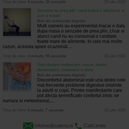
Timp de citire:
4 minute, 32 secunde
28 iulie 2026
Senzatia de prea plin: cand indica o afectiune si
cum o tratati
Boli ale sistemului digestiv
Multi oameni au experimentat macar o data
dupa masa o senzatie de prea plin, chiar si
atunci cand nu au consumat o cantitate
foarte mare de alimente. In cele mai multe
cazuri, aceasta apare ocazional…
Timp de citire:
4 minute, 55 secunde
26 iulie 2026
Totul despre meteorism: cauze, factori
declansatori, tratament si dieta
Boli ale sistemului digestiv
Disconfortul abdominal este una dintre cele
mai frecvente probleme digestive intalnite
la adulti si copii. Printre manifestarile care
pot afecta semnificativ confortul zilnic se
numara si meteorismul,…
Timp de citire:
6 minute, 7 secunde
26 iulie 2026
infoline@catena.ro
CallCenter