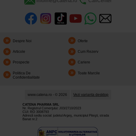
infoline@catena.ro
CallCenter
Despre Noi
Oferte
Articole
Cum Rezerv
Prospecte
Cariere
Politica De
Toate Marcile
Confidentialitate
www.catena.ro - © 2026
Vezi varianta desktop
CATENA PHARMA SRL
Nr. Registrul Comerţului: J03/2710/2023
CUI: RO 3008793
Adresă sediu social: judetul Argeş, municipiul Piteşti, strada
Banat nr.2