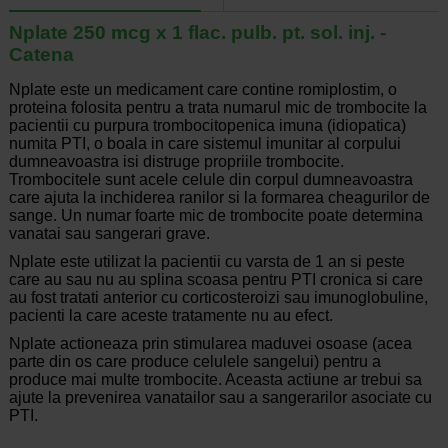
Nplate 250 mcg x 1 flac. pulb. pt. sol. inj. -
Catena
Nplate este un medicament care contine romiplostim, o
proteina folosita pentru a trata numarul mic de trombocite la
pacientii cu purpura trombocitopenica imuna (idiopatica)
numita PTI, o boala in care sistemul imunitar al corpului
dumneavoastra isi distruge propriile trombocite.
Trombocitele sunt acele celule din corpul dumneavoastra
care ajuta la inchiderea ranilor si la formarea cheagurilor de
sange. Un numar foarte mic de trombocite poate determina
vanatai sau sangerari grave.
Nplate este utilizat la pacientii cu varsta de 1 an si peste
care au sau nu au splina scoasa pentru PTI cronica si care
au fost tratati anterior cu corticosteroizi sau imunoglobuline,
pacienti la care aceste tratamente nu au efect.
Nplate actioneaza prin stimularea maduvei osoase (acea
parte din os care produce celulele sangelui) pentru a
produce mai multe trombocite. Aceasta actiune ar trebui sa
ajute la prevenirea vanatailor sau a sangerarilor asociate cu
PTI.