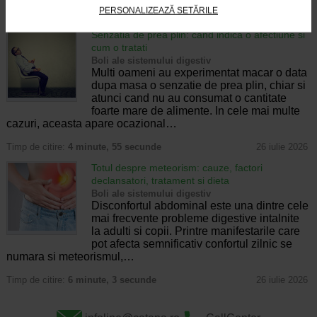
PERSONALIZEAZĂ SETĂRILE
Timp de citire:
4 minute, 32 secunde
28 iulie 2026
Senzatia de prea plin: cand indica o afectiune si
cum o tratati
Boli ale sistemului digestiv
Multi oameni au experimentat macar o data
dupa masa o senzatie de prea plin, chiar si
atunci cand nu au consumat o cantitate
foarte mare de alimente. In cele mai multe
cazuri, aceasta apare ocazional…
Timp de citire:
4 minute, 55 secunde
26 iulie 2026
Totul despre meteorism: cauze, factori
declansatori, tratament si dieta
Boli ale sistemului digestiv
Disconfortul abdominal este una dintre cele
mai frecvente probleme digestive intalnite
la adulti si copii. Printre manifestarile care
pot afecta semnificativ confortul zilnic se
numara si meteorismul,…
Timp de citire:
6 minute, 3 secunde
26 iulie 2026