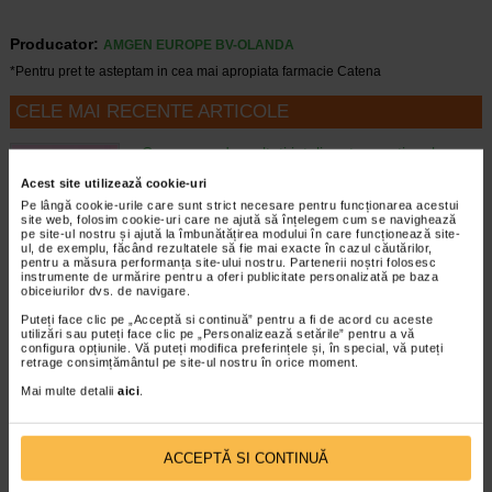
Producator:
AMGEN EUROPE BV-OLANDA
*Pentru pret te asteptam in cea mai apropiata farmacie Catena
CELE MAI RECENTE ARTICOLE
Cum sa va dezvoltati inteligenta emotionala:
metode prin care va puteti imbunatati EQ-ul
Acest site utilizează cookie-uri
Boli neurologice si psihice
Pe lângă cookie-urile care sunt strict necesare pentru funcționarea acestui
Inteligenta emotionala (EQ) se refera la
site web, folosim cookie-uri care ne ajută să înțelegem cum se navighează
capacitatea de a identifica si gestiona
pe site-ul nostru și ajută la îmbunătățirea modului în care funcționează site-
ul, de exemplu, făcând rezultatele să fie mai exacte în cazul căutărilor,
propriile emotii, precum si emotiile celorlalti.
pentru a măsura performanța site-ului nostru. Partenerii noștri folosesc
In general, se spune ca inteligenta
instrumente de urmărire pentru a oferi publicitate personalizată pe baza
emotionala cuprinde cateva abilitati:…
obiceiurilor dvs. de navigare.
Puteți face clic pe „Acceptă si continuă” pentru a fi de acord cu aceste
Timp de citire:
4 minute, 39 secunde
6 august 2026
utilizări sau puteți face clic pe „Personalizează setările” pentru a vă
configura opțiunile. Vă puteți modifica preferințele și, în special, vă puteți
Enurezis: cauze, factori declansatori si solutii
retrage consimțământul pe site-ul nostru în orice moment.
Sistem urinar
Mai multe detalii
aici
.
Enurezisul este termenul medical pentru
pierderea accidentala de urina, de obicei in
timpul somnului. Este o afectiune frecventa
atat in randul copiilor, cat si al adultilor.
ACCEPTĂ SI CONTINUĂ
Enurezisul este considerat…