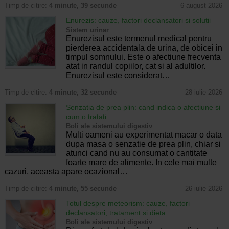
Timp de citire:
4 minute, 39 secunde
6 august 2026
Enurezis: cauze, factori declansatori si solutii
Sistem urinar
Enurezisul este termenul medical pentru
pierderea accidentala de urina, de obicei in
timpul somnului. Este o afectiune frecventa
atat in randul copiilor, cat si al adultilor.
Enurezisul este considerat…
Timp de citire:
4 minute, 32 secunde
28 iulie 2026
Senzatia de prea plin: cand indica o afectiune si
cum o tratati
Boli ale sistemului digestiv
Multi oameni au experimentat macar o data
dupa masa o senzatie de prea plin, chiar si
atunci cand nu au consumat o cantitate
foarte mare de alimente. In cele mai multe
cazuri, aceasta apare ocazional…
Timp de citire:
4 minute, 55 secunde
26 iulie 2026
Totul despre meteorism: cauze, factori
declansatori, tratament si dieta
Boli ale sistemului digestiv