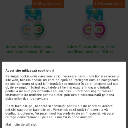
2 + Bavetă silicon
2 + Bavetă silicon
Adora Suzeta silicon, cutie
Adora Suzeta silicon, cutie
sterilizare inclusa, 18 luni +…
sterilizare inclusa, 18 luni +…
Suzetele Adora au un design
Suzetele Adora au un design
special, cu orificii mari, care permit
special, cu orificii mari, care permit
Acest site utilizează cookie-uri
pielii delicate a bebelusului sa…
pielii delicate a bebelusului sa…
Pe lângă cookie-urile care sunt strict necesare pentru funcționarea acestui
site web, folosim cookie-uri care ne ajută să înțelegem cum se navighează
pe site-ul nostru și ajută la îmbunătățirea modului în care funcționează site-
ul, de exemplu, făcând rezultatele să fie mai exacte în cazul căutărilor,
pentru a măsura performanța site-ului nostru. Partenerii noștri folosesc
instrumente de urmărire pentru a oferi publicitate personalizată pe baza
2 + Bavetă silicon
-35%
obiceiurilor dvs. de navigare.
Puteți face clic pe „Acceptă si continuă” pentru a fi de acord cu aceste
utilizări sau puteți face clic pe „Personalizează setările” pentru a vă
configura opțiunile. Vă puteți modifica preferințele și, în special, vă puteți
retrage consimțământul pe site-ul nostru în orice moment.
Mai multe detalii
aici
.