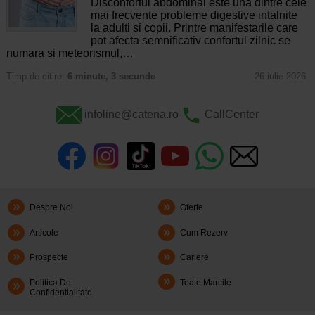
Disconfortul abdominal este una dintre cele
mai frecvente probleme digestive intalnite
la adulti si copii. Printre manifestarile care
pot afecta semnificativ confortul zilnic se
numara si meteorismul,…
Timp de citire:
6 minute, 3 secunde
26 iulie 2026
infoline@catena.ro
CallCenter
Despre Noi
Oferte
Articole
Cum Rezerv
Prospecte
Cariere
Politica De
Toate Marcile
Confidentialitate