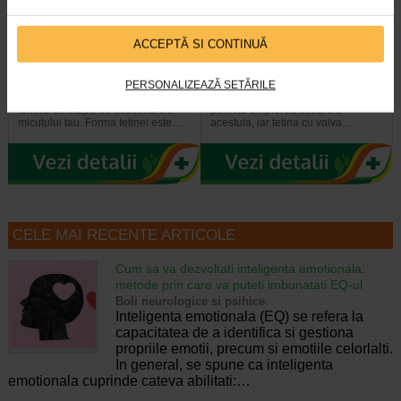
Tetina anticolici cu flux rapid 6
Adora Biberon cu gat larg si
ACCEPTĂ SI CONTINUĂ
luni+, 2 bucati, ADORA
tetina anticolici, 3-6 luni, 260…
PERSONALIZEAZĂ SETĂRILE
Tetinele Adora au flux adaptat in
Gatul larg al biberonului Adora
functie de etapa de dezvoltare a
permite umplerea usoara a
micutului tau. Forma tetinei este…
acestuia, iar tetina cu valva…
CELE MAI RECENTE ARTICOLE
Cum sa va dezvoltati inteligenta emotionala:
metode prin care va puteti imbunatati EQ-ul
Boli neurologice si psihice
Inteligenta emotionala (EQ) se refera la
capacitatea de a identifica si gestiona
propriile emotii, precum si emotiile celorlalti.
In general, se spune ca inteligenta
emotionala cuprinde cateva abilitati:…