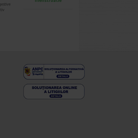
menstruatie
gestive
tiv