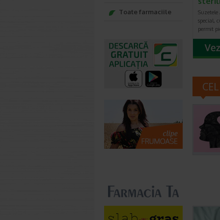
steri
Toate farmaciile
Suzetele
special, c
permit pi
CEL