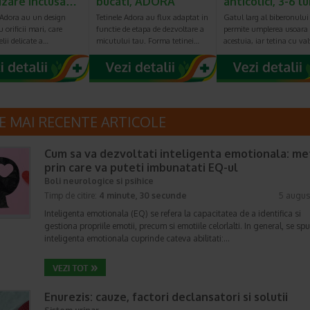
lizare inclusa…
bucati, ADORA
anticolici, 3-6 l
 Adora au un design
Tetinele Adora au flux adaptat in
Gatul larg al biberonului
u orificii mari, care
functie de etapa de dezvoltare a
permite umplerea usoara
elii delicate a…
micutului tau. Forma tetinei…
acestuia, iar tetina cu va
E MAI RECENTE ARTICOLE
Cum sa va dezvoltati inteligenta emotionala: m
prin care va puteti imbunatati EQ-ul
Boli neurologice si psihice
Timp de citire:
4 minute, 30 secunde
5 augus
Inteligenta emotionala (EQ) se refera la capacitatea de a identifica si
gestiona propriile emotii, precum si emotiile celorlalti. In general, se sp
inteligenta emotionala cuprinde cateva abilitati:…
Enurezis: cauze, factori declansatori si solutii