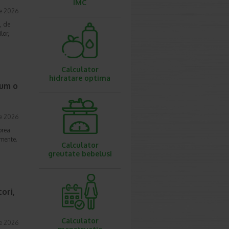
IMC
ie 2026
, de
lor,
Calculator
hidratare optima
cum o
ie 2026
prea
imente.
Calculator
greutate bebelusi
ori,
Calculator
ie 2026