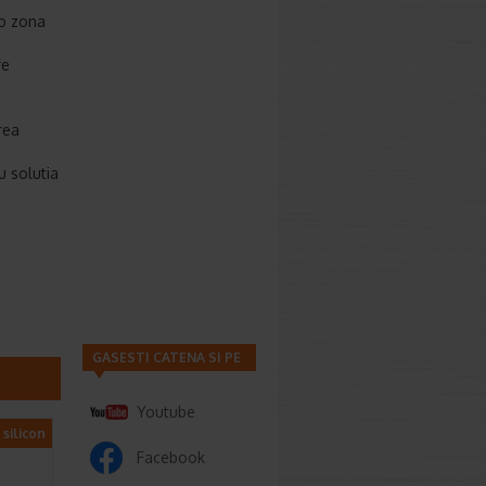
 o zona
re
rea
u solutia
GASESTI CATENA SI PE
Youtube
 silicon
Facebook