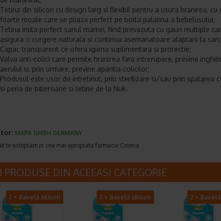
Tetina din silicon cu design larg si flexibil pentru a usura hranirea, cu
foarte moale care se pliaza perfect pe bolta palatina a bebelusului;
Tetina imita perfect sanul mamei, fiind prevazuta cu gauri multiple ca
asigura o curgere naturala si continua asemanatoare alaptarii la san;
Capac transparent ce ofera igiena suplimentara si protectie;
Valva anti-colici care permite hranirea fara intrerupere, previne inghiti
aerului si, prin urmare, previne aparitia colicilor;
Produsul este usor de intretinut, prin sterilizare si/sau prin spalarea c
si peria de biberoane si tetine de la Nuk.
tor:
MAPA GMBH GERMANY
et te asteptam in cea mai apropiata farmacie Catena
I PRODUSE DIN ACEEASI CATEGORIE
2 + Bavetă silicon
2 + Bavetă silicon
2 + Bavetă