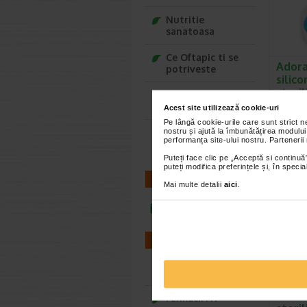
Nutritie
sanatoasa
Ce Oftapic ti se
Adora
potriveste
silico
steri
Adora – Adorabili
din prima clipa
Acest site utilizează cookie-uri
Suzetele
special, c
Pe lângă cookie-urile care sunt strict 
nostru și ajută la îmbunătățirea modului
Seturi cadou
permit pi
performanța site-ului nostru. Partenerii
Baylis&Harding
Puteți face clic pe „Acceptă si continuă”
puteți modifica preferințele și, în spec
CONTACT
Mai multe detalii
aici
.
infoline@catena.ro
FARMACII
Farmacii NON-STOP
Adora
silico
Farmacii FIV