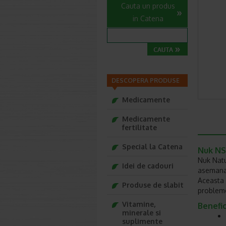
Cauta un produs
in Catena
DESCOPERA PRODUSE
Medicamente
Medicamente
fertilitate
Special la Catena
Nuk NS 
Nuk Natu
Idei de cadouri
asemanar
Aceasta 
Produse de slabit
problem
Vitamine,
Benefic
minerale si
suplimente