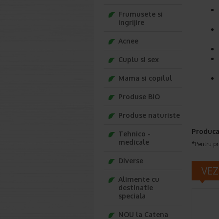
Frumusete si
ingrijire
Acnee
Cuplu si sex
Mama si copilul
Produse BIO
Produse naturiste
Produca
Tehnico -
medicale
*Pentru pr
Diverse
VEZ
Alimente cu
destinatie
speciala
NOU la Catena