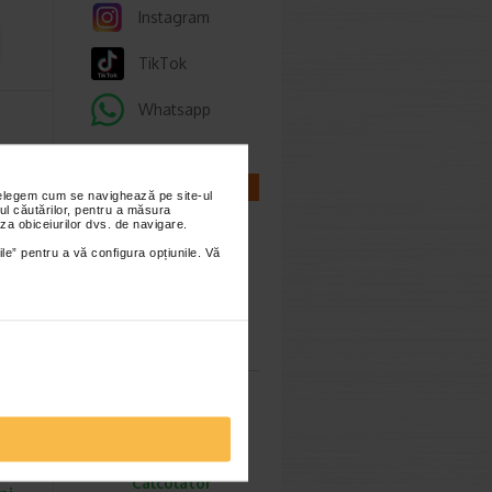
Instagram
TikTok
Whatsapp
usa…
ign
CALCULATOARE
are
nțelegem cum se navighează pe site-ul
ul căutărilor, pentru a măsura
za obiceiurilor dvs. de navigare.
ile” pentru a vă configura opțiunile. Vă
-35%
Calculator
sarcina
u
a
Calculator