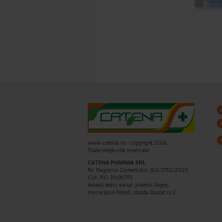
www.catena.ro - copyright 2026,
Toate drepturile rezervate
CATENA PHARMA SRL
Nr. Registrul Comerţului: J03/2710/2023
CUI: RO 3008793
Adresă sediu social: judetul Argeş,
municipiul Piteşti, strada Banat nr.2