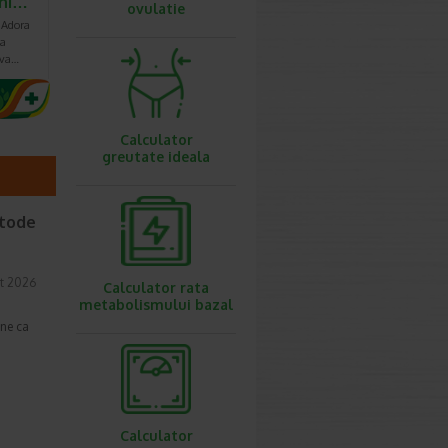
uni…
ovulatie
 Adora
 a
lva…
Calculator
greutate ideala
etode
t 2026
Calculator rata
metabolismului bazal
une ca
Calculator