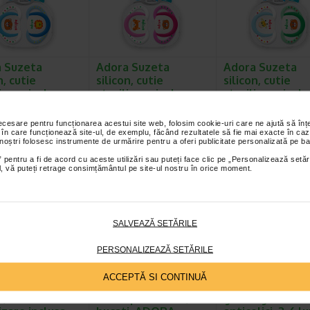
 Suzeta
Adora Suzeta
Adora Suzeta
n, cutie
silicon, cutie
silicon, cutie
lizare inclusa…
sterilizare inclusa…
sterilizare incl
 Adora au un design
Suzetele Adora au un design
Suzetele Adora au un des
u orificii mari, care
special, cu orificii mari, care
special, cu orificii mari, c
necesare pentru funcționarea acestui site web, folosim cookie-uri care ne ajută să î
 în care funcționează site-ul, de exemplu, făcând rezultatele să fie mai exacte în caz
elii delicate a…
permit pielii delicate a…
permit pielii delicate a…
 noștri folosesc instrumente de urmărire pentru a oferi publicitate personalizată pe ba
 pentru a fi de acord cu aceste utilizări sau puteți face clic pe „Personalizează setăr
ial, vă puteți retrage consimțământul pe site-ul nostru în orice moment.
2 + Bavetă silicon
2 + Bavetă silicon
SALVEAZĂ SETĂRILE
PERSONALIZEAZĂ SETĂRILE
ACCEPTĂ SI CONTINUĂ
 Suzeta
Tetina anticolici cu
Adora Biberon c
n, cutie
flux rapid 6 luni+, 2
gat larg si tetin