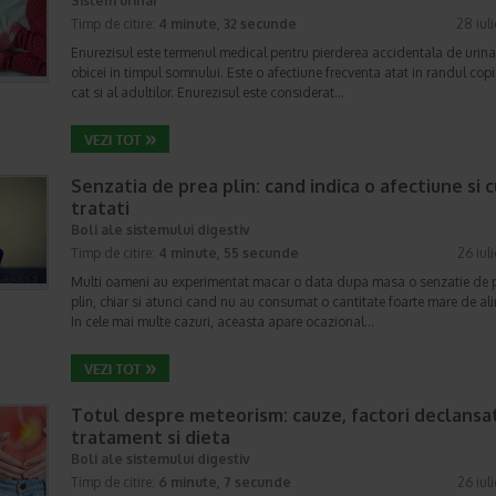
Sistem urinar
Timp de citire:
4 minute, 32 secunde
28 iul
Enurezisul este termenul medical pentru pierderea accidentala de urina
obicei in timpul somnului. Este o afectiune frecventa atat in randul copii
cat si al adultilor. Enurezisul este considerat…
Senzatia de prea plin: cand indica o afectiune si 
tratati
Boli ale sistemului digestiv
Timp de citire:
4 minute, 55 secunde
26 iul
Multi oameni au experimentat macar o data dupa masa o senzatie de 
plin, chiar si atunci cand nu au consumat o cantitate foarte mare de al
In cele mai multe cazuri, aceasta apare ocazional…
Totul despre meteorism: cauze, factori declansat
tratament si dieta
Boli ale sistemului digestiv
Timp de citire:
6 minute, 7 secunde
26 iul