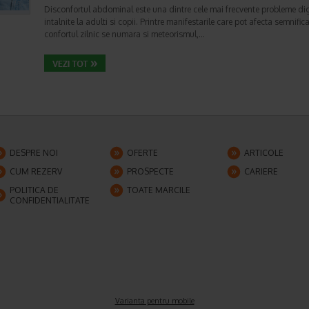
Disconfortul abdominal este una dintre cele mai frecvente probleme di
intalnite la adulti si copii. Printre manifestarile care pot afecta semnifica
confortul zilnic se numara si meteorismul,…
DESPRE NOI
OFERTE
ARTICOLE
CUM REZERV
PROSPECTE
CARIERE
POLITICA DE
TOATE MARCILE
CONFIDENTIALITATE
Varianta pentru mobile