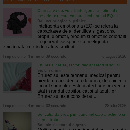
Cum sa va dezvoltati inteligenta emotionala:
metode prin care va puteti imbunatati EQ-ul
Boli neurologice si psihice
Inteligenta emotionala (EQ) se refera la
capacitatea de a identifica si gestiona
propriile emotii, precum si emotiile celorlalti.
In general, se spune ca inteligenta
emotionala cuprinde cateva abilitati:…
Timp de citire:
4 minute, 39 secunde
6 august 2026
Enurezis: cauze, factori declansatori si solutii
Sistem urinar
Enurezisul este termenul medical pentru
pierderea accidentala de urina, de obicei in
timpul somnului. Este o afectiune frecventa
atat in randul copiilor, cat si al adultilor.
Enurezisul este considerat…
Timp de citire:
4 minute, 32 secunde
28 iulie 2026
Senzatia de prea plin: cand indica o afectiune si
cum o tratati
Boli ale sistemului digestiv
Multi oameni au experimentat macar o data