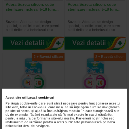
Adora Suzeta silicon, cutie
Adora Suzeta silicon, cutie
sterilizare inclusa, 6-18 luni…
sterilizare inclusa, 6-18 luni…
Suzetele Adora au un design
Suzetele Adora au un design
special, cu orificii mari, care permit
special, cu orificii mari, care permit
pielii delicate a bebelusului sa…
pielii delicate a bebelusului sa…
2 + Bavetă silicon
2 + Bavetă silicon
Acest site utilizează cookie-uri
Adora Suzeta silicon, cutie
Adora Suzeta silicon, cutie
Pe lângă cookie-urile care sunt strict necesare pentru funcționarea acestui
sterilizare inclusa, 18 luni +…
sterilizare inclusa, 18 luni +…
site web, folosim cookie-uri care ne ajută să înțelegem cum se navighează
pe site-ul nostru și ajută la îmbunătățirea modului în care funcționează site-
ul, de exemplu, făcând rezultatele să fie mai exacte în cazul căutărilor,
Suzetele Adora au un design
Suzetele Adora au un design
pentru a măsura performanța site-ului nostru. Partenerii noștri folosesc
special, cu orificii mari, care permit
special, cu orificii mari, care permit
instrumente de urmărire pentru a oferi publicitate personalizată pe baza
pielii delicate a bebelusului sa…
pielii delicate a bebelusului sa…
obiceiurilor dvs. de navigare.