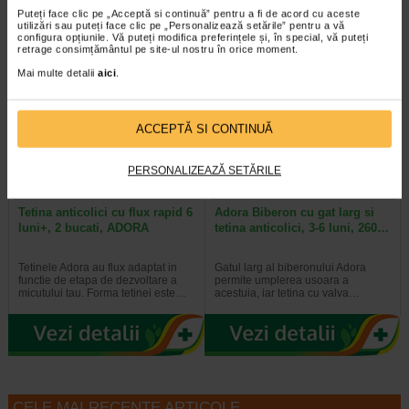
Puteți face clic pe „Acceptă si continuă” pentru a fi de acord cu aceste
utilizări sau puteți face clic pe „Personalizează setările” pentru a vă
configura opțiunile. Vă puteți modifica preferințele și, în special, vă puteți
retrage consimțământul pe site-ul nostru în orice moment.
Mai multe detalii
aici
.
2 + Bavetă silicon
-35%
ACCEPTĂ SI CONTINUĂ
PERSONALIZEAZĂ SETĂRILE
Tetina anticolici cu flux rapid 6
Adora Biberon cu gat larg si
luni+, 2 bucati, ADORA
tetina anticolici, 3-6 luni, 260…
Tetinele Adora au flux adaptat in
Gatul larg al biberonului Adora
functie de etapa de dezvoltare a
permite umplerea usoara a
micutului tau. Forma tetinei este…
acestuia, iar tetina cu valva…
CELE MAI RECENTE ARTICOLE