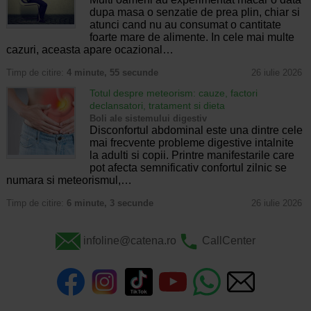
dupa masa o senzatie de prea plin, chiar si
atunci cand nu au consumat o cantitate
foarte mare de alimente. In cele mai multe
cazuri, aceasta apare ocazional…
Timp de citire:
4 minute, 55 secunde
26 iulie 2026
Totul despre meteorism: cauze, factori
declansatori, tratament si dieta
Boli ale sistemului digestiv
Disconfortul abdominal este una dintre cele
mai frecvente probleme digestive intalnite
la adulti si copii. Printre manifestarile care
pot afecta semnificativ confortul zilnic se
numara si meteorismul,…
Timp de citire:
6 minute, 3 secunde
26 iulie 2026
infoline@catena.ro
CallCenter