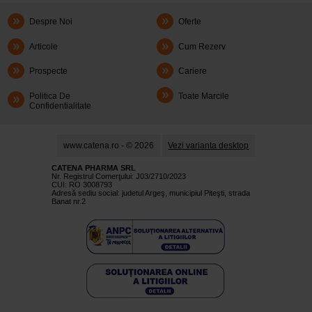
Despre Noi
Oferte
Articole
Cum Rezerv
Prospecte
Cariere
Politica De
Toate Marcile
Confidentialitate
www.catena.ro - © 2026
Vezi varianta desktop
CATENA PHARMA SRL
Nr. Registrul Comerţului: J03/2710/2023
CUI: RO 3008793
Adresă sediu social: judetul Argeş, municipiul Piteşti, strada
Banat nr.2