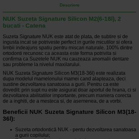
Descriere
NUK Suzeta Signature Silicon M2(6-18l), 2
bucati - Catena
Suzeta Signature NUK este atat de plata, de subtire si de
ingusta incat se potriveste perfect in gurile micutilor si ofera
limbii indeajuns spatiu pentru miscari naturale. 100% dintre
ortodonti recunosc ca aceasta este forma potrivita si
confirma ca Suzetele NUK nu cauzeaza anomalii dentare
sau probleme la nivelul maxilarului.
NUK Suzeta Signature Silicon M3(18-36l) este realizata
dupa modelul mamelonului mamei cand alapteaza, deci
sustine dezvoltarea sanatoasa a gurii. Pentru ca este
dovedit: prin supt nu este asigurat doar aportul de hrana, ci si
dezvoltarea abilitatilor importante, precum maniera corecta
de a inghiti, de a mesteca si, de asemenea, de a vorbi.
Beneficii NUK Suzeta Signature Silicon M3(18-
36l):
Suzeta ortodontică NUK - pentu dezvoltarea sanatoasa
a gurii copilului;