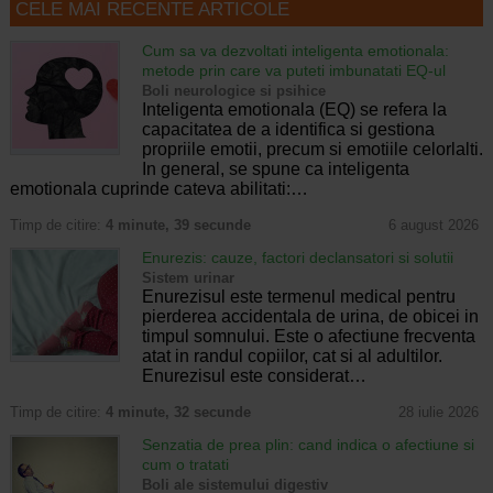
CELE MAI RECENTE ARTICOLE
Cum sa va dezvoltati inteligenta emotionala:
metode prin care va puteti imbunatati EQ-ul
Boli neurologice si psihice
Inteligenta emotionala (EQ) se refera la
capacitatea de a identifica si gestiona
propriile emotii, precum si emotiile celorlalti.
In general, se spune ca inteligenta
emotionala cuprinde cateva abilitati:…
Timp de citire:
4 minute, 39 secunde
6 august 2026
Enurezis: cauze, factori declansatori si solutii
Sistem urinar
Enurezisul este termenul medical pentru
pierderea accidentala de urina, de obicei in
timpul somnului. Este o afectiune frecventa
atat in randul copiilor, cat si al adultilor.
Enurezisul este considerat…
Timp de citire:
4 minute, 32 secunde
28 iulie 2026
Senzatia de prea plin: cand indica o afectiune si
cum o tratati
Boli ale sistemului digestiv