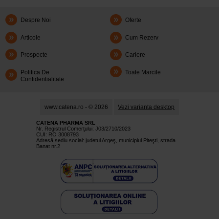
Despre Noi
Oferte
Articole
Cum Rezerv
Prospecte
Cariere
Politica De
Toate Marcile
Confidentialitate
www.catena.ro - © 2026
Vezi varianta desktop
CATENA PHARMA SRL
Nr. Registrul Comerţului: J03/2710/2023
CUI: RO 3008793
Adresă sediu social: judetul Argeş, municipiul Piteşti, strada
Banat nr.2