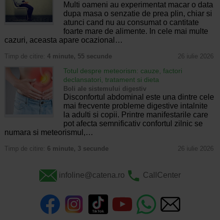
Multi oameni au experimentat macar o data
dupa masa o senzatie de prea plin, chiar si
atunci cand nu au consumat o cantitate
foarte mare de alimente. In cele mai multe
cazuri, aceasta apare ocazional…
Timp de citire:
4 minute, 55 secunde
26 iulie 2026
Totul despre meteorism: cauze, factori
declansatori, tratament si dieta
Boli ale sistemului digestiv
Disconfortul abdominal este una dintre cele
mai frecvente probleme digestive intalnite
la adulti si copii. Printre manifestarile care
pot afecta semnificativ confortul zilnic se
numara si meteorismul,…
Timp de citire:
6 minute, 3 secunde
26 iulie 2026
infoline@catena.ro
CallCenter