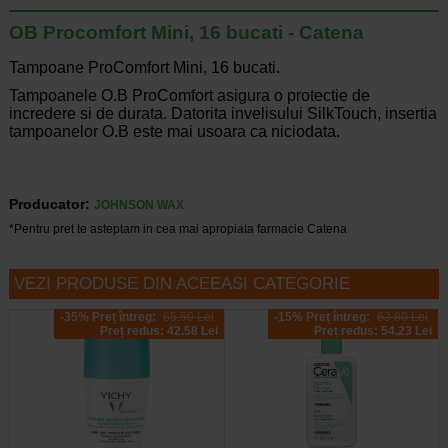
OB Procomfort Mini, 16 bucati - Catena
Tampoane ProComfort Mini, 16 bucati.
Tampoanele O.B ProComfort asigura o protectie de
incredere si de durata. Datorita invelisului SilkTouch, insertia
tampoanelor O.B este mai usoara ca niciodata.
Producator:
JOHNSON WAX
*Pentru pret te asteptam in cea mai apropiata farmacie Catena
VEZI PRODUSE DIN ACEEASI CATEGORIE
-35% Preț întreg:
65.50 Lei
-15% Preț întreg:
63.80 Lei
Preț redus: 42.58 Lei
Preț redus: 54.23 Lei