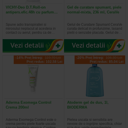
VICHY-Deo D.T.Roll-on
Gel de curatare spumant, piele
antipers.efic.48h cu parfum…
normal-mixta, 236 ml, CeraVe
Spune adio transpiratiei si
Gelul de Curatare Spumant CeraVe
mirosului neplacut al acesteia in
curata delicat in profunzime, lasand
contact cu aerul, pentru ca de…
pielii o senzatie placuta. Gelul de…
-14% Preț întreg:
119.70 Lei
-20% Preț întreg:
106.30 Lei
Preț redus: 102.58 Lei
Preț redus: 85.04 Lei
Aderma Exomega Control
Atoderm gel de dus, 1l,
Crema 200ml
BIODERMA
Aderma Exomega Control este o
Pielea uscata si sensibila are
crema pentru piele foarte uscata
nevoie de o ingrijire specifica, chiar
sau cu tendinta atopica. Contine…
si la dus, unde ingredientele…