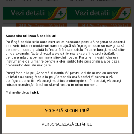
-35% Preț întreg:
63.60 Lei
-14% Preț întreg:
136,60 Lei
Preț redus: 41.34 Lei
Preț redus: 117.09 Lei
Acest site utilizează cookie-uri
Pe lângă cookie-urile care sunt strict necesare pentru funcționarea acestui
site web, folosim cookie-uri care ne ajută să înțelegem cum se navighează
pe site-ul nostru și ajută la îmbunătățirea modului în care funcționează site-
ul, de exemplu, făcând rezultatele să fie mai exacte în cazul căutărilor,
pentru a măsura performanța site-ului nostru. Partenerii noștri folosesc
instrumente de urmărire pentru a oferi publicitate personalizată pe baza
obiceiurilor dvs. de navigare.
Crema reparatoare Cicabio
Avene Xeracalm A.D. ulei de
Puteți face clic pe „Acceptă si continuă” pentru a fi de acord cu aceste
utilizări sau puteți face clic pe „Personalizează setările” pentru a vă
Creme+, 40 ml, BIODERMA
dus X 400 ml
configura opțiunile. Vă puteți modifica preferințele și, în special, vă puteți
retrage consimțământul pe site-ul nostru în orice moment.
Este un produs de ingrijire a pielii
Avène XeraCalm A.D este un ulei
Mai multe detalii
aici
.
ultra-reparator care calmeaza si
de curatare special creat pentru
previne cicatricile. Poate fi folosit…
pielea uscata a sugarilor, copiilor…
ACCEPTĂ SI CONTINUĂ
PERSONALIZEAZĂ SETĂRILE