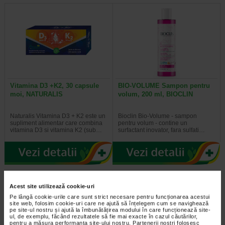
Vitamina D3 +K2, 30 capsule
BIO-VOLUME Sampon pentru
moi, NATURALIS
volum, 200 ml, BIOCLIN
Naturalis Vitamina D3 + K2 este un
Bioclin Bio-Volume - sampon
supliment alimentar care combina
pentru volum - contine un
vitamina D3 si vitamina K2 (sub…
surfactant inovator, fara sulfati…
Acest site utilizează cookie-uri
Pe lângă cookie-urile care sunt strict necesare pentru funcționarea acestui
site web, folosim cookie-uri care ne ajută să înțelegem cum se navighează
pe site-ul nostru și ajută la îmbunătățirea modului în care funcționează site-
ul, de exemplu, făcând rezultatele să fie mai exacte în cazul căutărilor,
pentru a măsura performanța site-ului nostru. Partenerii noștri folosesc