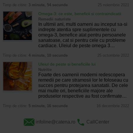
Timp de citire:
3 minute, 54 secunde
25 noiembrie 2021
Omega-3: ce este, beneficii si contraindicatii
Remedii naturiste
In ultimii ani, multi oameni au inceput sa-si
indrepte atentia spre suplimentele cu
omega-3, benefice atat pentru persoanele
sanatoase, cat si pentru cele cu probleme
cardiace. Uleiul de peste omega 3…
Timp de citire:
4 minute, 10 secunde
25 octombrie 2022
Uleiul de peste si beneficiile lui
Nutritie
Foarte des oamenii moderni redescopera
remedii pe care stramosii lor le foloseau cu
succes pentru protejarea sanatatii. De cele
mai multe ori, beneficiile majore ale
produselor respective au fost confirmate…
Timp de citire:
5 minute, 16 secunde
16 decembrie 2022
infoline@catena.ro
CallCenter