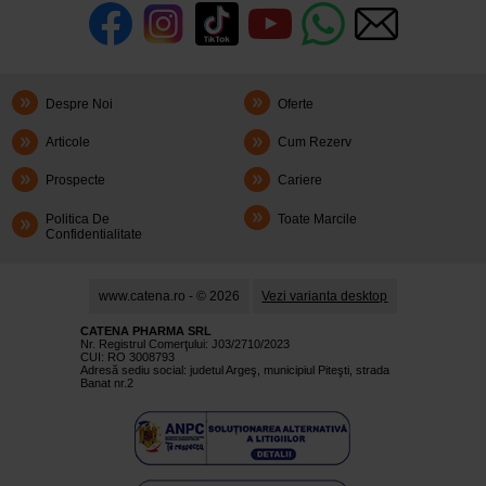
Despre Noi
Oferte
Articole
Cum Rezerv
Prospecte
Cariere
Politica De
Toate Marcile
Confidentialitate
www.catena.ro - © 2026
Vezi varianta desktop
CATENA PHARMA SRL
Nr. Registrul Comerţului: J03/2710/2023
CUI: RO 3008793
Adresă sediu social: judetul Argeş, municipiul Piteşti, strada
Banat nr.2