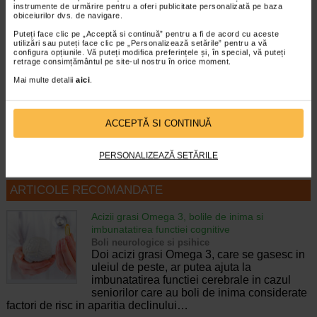
instrumente de urmărire pentru a oferi publicitate personalizată pe baza
obiceiurilor dvs. de navigare.
Puteți face clic pe „Acceptă si continuă” pentru a fi de acord cu aceste
Ozempic 0.5 mg, 3 stilouri
ViroProtect Imun, 10 capsule,
utilizări sau puteți face clic pe „Personalizează setările” pentru a vă
injectoare (pen-uri)…
NATURALIS
configura opțiunile. Vă puteți modifica preferințele și, în special, vă puteți
retrage consimțământul pe site-ul nostru în orice moment.
Mai multe detalii
aici
.
Ozempic este un medicament care
ViroProtect Imun+ este un
contine substanta activa
supliment alimentar inovator, care
semaglutida care ajuta…
combina bacterii lizate…
ACCEPTĂ SI CONTINUĂ
PERSONALIZEAZĂ SETĂRILE
ARTICOLE RECOMANDATE
Acizii grasi Omega 3, bolile de inima si
imbunatatirea functiei cognitive
Boli neurologice si psihice
Doi acizi grasi Omega 3, care se gasesc in
uleiul de peste, ar putea ajuta la
imbunatatirea functiei cerebrale in cazul
seniorilor care au boli de inima considerate
factori de risc in aparitia declinului…