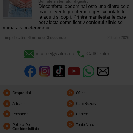
Boli ale sistemului digestiv
Disconfortul abdominal este una dintre cele
mai frecvente probleme digestive intalnite
la adulti si copii. Printre manifestarile care
pot afecta semnificativ confortul zilnic se
numara si meteorismul,…
Timp de citire:
6 minute, 3 secunde
26 iulie 2026
infoline@catena.ro
CallCenter
Despre Noi
Oferte
Articole
Cum Rezerv
Prospecte
Cariere
Politica De
Toate Marcile
Confidentialitate