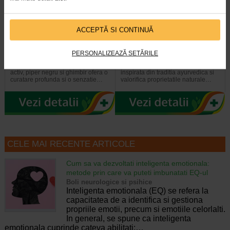
ACCEPTĂ SI CONTINUĂ
Pasta de dinti albire cu
Pasta de dinti cu efect
Carbune Activ, fara fluor, 100…
antibacterian cu Neem, fara…
PERSONALIZEAZĂ SETĂRILE
Pasta de dinti Dabur cu carbune
Pasta de dinti Dabur cu Neem este
activ, piper negru si ghimbir ofera o
inspirata din traditia ayurvedica si
curatare profunda si o senzatie…
valorifica proprietatile naturale…
CELE MAI RECENTE ARTICOLE
Cum sa va dezvoltati inteligenta emotionala:
metode prin care va puteti imbunatati EQ-ul
Boli neurologice si psihice
Inteligenta emotionala (EQ) se refera la
capacitatea de a identifica si gestiona
propriile emotii, precum si emotiile celorlalti.
In general, se spune ca inteligenta
emotionala cuprinde cateva abilitati:…