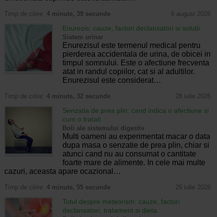
Timp de citire:
4 minute, 39 secunde
6 august 2026
Enurezis: cauze, factori declansatori si solutii
Sistem urinar
Enurezisul este termenul medical pentru
pierderea accidentala de urina, de obicei in
timpul somnului. Este o afectiune frecventa
atat in randul copiilor, cat si al adultilor.
Enurezisul este considerat…
Timp de citire:
4 minute, 32 secunde
28 iulie 2026
Senzatia de prea plin: cand indica o afectiune si
cum o tratati
Boli ale sistemului digestiv
Multi oameni au experimentat macar o data
dupa masa o senzatie de prea plin, chiar si
atunci cand nu au consumat o cantitate
foarte mare de alimente. In cele mai multe
cazuri, aceasta apare ocazional…
Timp de citire:
4 minute, 55 secunde
26 iulie 2026
Totul despre meteorism: cauze, factori
declansatori, tratament si dieta