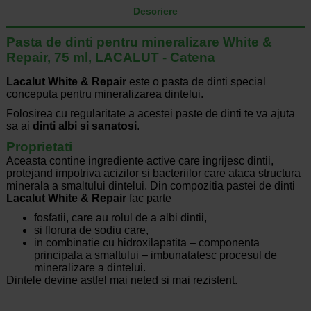
Descriere
Pasta de dinti pentru mineralizare White &
Repair, 75 ml, LACALUT - Catena
Lacalut White & Repair
este o pasta de dinti special
conceputa pentru mineralizarea dintelui.
Folosirea cu regularitate a acestei paste de dinti te va ajuta
sa ai
dinti albi si sanatosi
.
Proprietati
Aceasta contine ingrediente active care ingrijesc dintii,
protejand impotriva acizilor si bacteriilor care ataca structura
minerala a smaltului dintelui. Din compozitia pastei de dinti
Lacalut White & Repair
fac parte
fosfatii, care au rolul de a albi dintii,
si florura de sodiu care,
in combinatie cu hidroxilapatita – componenta
principala a smaltului – imbunatatesc procesul de
mineralizare a dintelui.
Dintele devine astfel mai neted si mai rezistent.