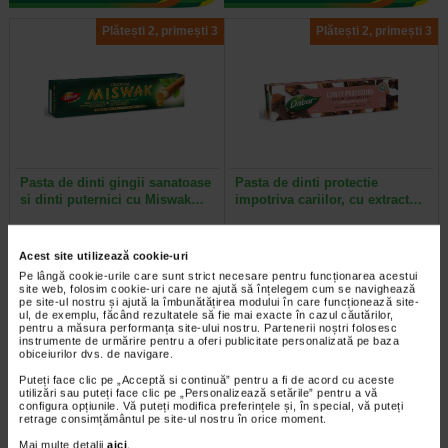
Plătești 2, primești 3
Plătești 2, primești 3
Pasta de dinti gingii sanatoase
Pasta de dinti protectie
si dinti puternici cu Miswak…
impotriva cariilor, cu extract…
Inspirata din traditia ayurvedica a
Pasta de dinti Dabur cu cuisoare
Acest site utilizează cookie-uri
utilizarii betisorului de miswak,
este recomandata in special pentru
aceasta pasta de dinti ofera…
gingii sensibile. Cuisoarele sunt…
Pe lângă cookie-urile care sunt strict necesare pentru funcționarea acestui
site web, folosim cookie-uri care ne ajută să înțelegem cum se navighează
pe site-ul nostru și ajută la îmbunătățirea modului în care funcționează site-
ul, de exemplu, făcând rezultatele să fie mai exacte în cazul căutărilor,
pentru a măsura performanța site-ului nostru. Partenerii noștri folosesc
instrumente de urmărire pentru a oferi publicitate personalizată pe baza
obiceiurilor dvs. de navigare.
Plătești 2, primești 3
Plătești 2, primești 3
Puteți face clic pe „Acceptă si continuă” pentru a fi de acord cu aceste
utilizări sau puteți face clic pe „Personalizează setările” pentru a vă
configura opțiunile. Vă puteți modifica preferințele și, în special, vă puteți
retrage consimțământul pe site-ul nostru în orice moment.
Mai multe detalii
aici
.