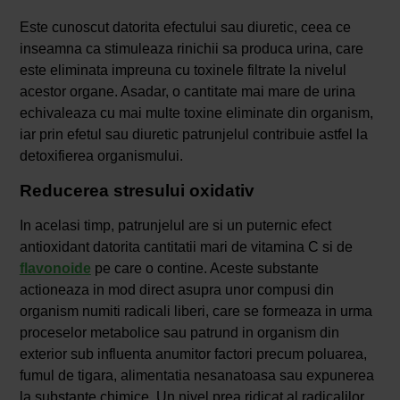
Este cunoscut datorita efectului sau diuretic, ceea ce
inseamna ca stimuleaza rinichii sa produca urina, care
este eliminata impreuna cu toxinele filtrate la nivelul
acestor organe. Asadar, o cantitate mai mare de urina
echivaleaza cu mai multe toxine eliminate din organism,
iar prin efetul sau diuretic patrunjelul contribuie astfel la
detoxifierea organismului.
Reducerea stresului oxidativ
In acelasi timp, patrunjelul are si un puternic efect
antioxidant datorita cantitatii mari de vitamina C si de
flavonoide
pe care o contine. Aceste substante
actioneaza in mod direct asupra unor compusi din
organism numiti radicali liberi, care se formeaza in urma
proceselor metabolice sau patrund in organism din
exterior sub influenta anumitor factori precum poluarea,
fumul de tigara, alimentatia nesanatoasa sau expunerea
la substante chimice. Un nivel prea ridicat al radicalilor