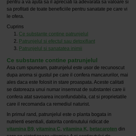
pentru a va ajuta sa il apreciati la adevarata sa valoare si
sa profitati de toate beneficiile pentru sanatate pe care vi
le ofera.
Cuprins
Ce substante contine patrunjelul
Patrunjelul si efectul sau detoxifiant
Patrunjelul si sanatatea inimii
Ce substante contine patrunjelul
Asa cum spuneam, patrunjelul este usor de recunoscut
dupa aroma si gustul pe care il confera mancarurilor, mai
ales daca este folosit in stare proaspata. Aceste calitati
se datoreaza unui numar insemnat de substantei care ii
confera atat savoarea inconfundabila, cat si proprietatile
care il recomanda ca remediul naturist.
In primul rand, patrunjelul este o planta bogata in
nutrienti esentiali, datorita continutului ridicat de
vitamina B9
,
vitamina C
,
vitamina K
,
betacaroten
din