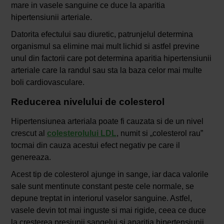
mare in vasele sanguine ce duce la aparitia
hipertensiunii arteriale.
Datorita efectului sau diuretic, patrunjelul determina
organismul sa elimine mai mult lichid si astfel previne
unul din factorii care pot determina aparitia hipertensiunii
arteriale care la randul sau sta la baza celor mai multe
boli cardiovasculare.
Reducerea nivelului de colesterol
Hipertensiunea arteriala poate fi cauzata si de un nivel
crescut al
colesterolului LDL
, numit si „colesterol rau”
tocmai din cauza acestui efect negativ pe care il
genereaza.
Acest tip de colesterol ajunge in sange, iar daca valorile
sale sunt mentinute constant peste cele normale, se
depune treptat in interiorul vaselor sanguine. Astfel,
vasele devin tot mai inguste si mai rigide, ceea ce duce
la cresterea presiunii sangelui si aparitia hipertensiunii