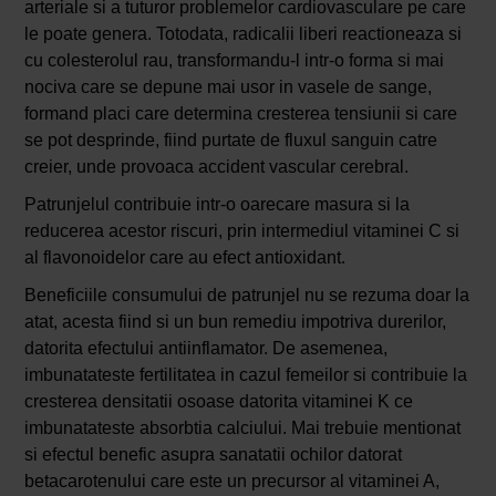
arteriale si a tuturor problemelor cardiovasculare pe care
le poate genera. Totodata, radicalii liberi reactioneaza si
cu colesterolul rau, transformandu-l intr-o forma si mai
nociva care se depune mai usor in vasele de sange,
formand placi care determina cresterea tensiunii si care
se pot desprinde, fiind purtate de fluxul sanguin catre
creier, unde provoaca accident vascular cerebral.
Patrunjelul contribuie intr-o oarecare masura si la
reducerea acestor riscuri, prin intermediul vitaminei C si
al flavonoidelor care au efect antioxidant.
Beneficiile consumului de patrunjel nu se rezuma doar la
atat, acesta fiind si un bun remediu impotriva durerilor,
datorita efectului antiinflamator. De asemenea,
imbunatateste fertilitatea in cazul femeilor si contribuie la
cresterea densitatii osoase datorita vitaminei K ce
imbunatateste absorbtia calciului. Mai trebuie mentionat
si efectul benefic asupra sanatatii ochilor datorat
betacarotenului care este un precursor al vitaminei A,