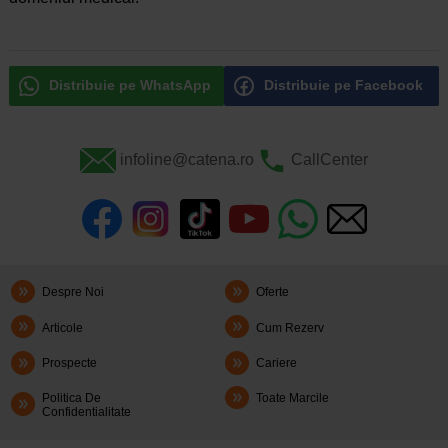
Distribuie pe WhatsApp
Distribuie pe Facebook
infoline@catena.ro
CallCenter
Despre Noi
Oferte
Articole
Cum Rezerv
Prospecte
Cariere
Politica De
Toate Marcile
Confidentialitate