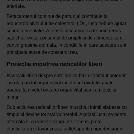
arteriale.
Betacarotenul continut de patrunjel contribuie la
reducerea nivelului de colesterol LDL, insa trebuie ajutat
si prin alimentatie. Aceasta inseamna ca trebuie redus
sau chiar evitat consumul de prajeli si de alimente care
contin grasime animala, in conditiile in care acestea sunt
principala sursa de colesterol rau.
Protectia impotriva radicalilor liberi
Radicalii liberi despre care am vorbit in capitolul anterior
circula prin tot organismul iar stresul oxidativ poate
aparea la nivelul oricarui organ vital asa cum este si
inima.
Sub actiunea radicalilor liberi muschiul inimii slabeste cu
timpul si devine tot mai vulnerabil. Acelasi lucru se poate
intampla si cu vasele sanguine, care isi pierd
elasticitatea si favorizeaza astfel aparitia hipertensiunii