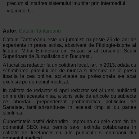
precum si intarirea sistemului imunitar prin intermediul
vitaminei C.
Autor:
Catalin Tantareanu
Catalin Tantareanu este un jurnalist cu peste 25 de ani de
experienta in presa scrisa, absolvent de Filologie-Istorie al
liceului Mihai Eminescu din Buzau si al cursurilor Scolii
Superioare de Jurnalistica din Bucuresti.
A lucrat ca redactor la un cotidian local, iar, in 2013, odata cu
schimbarea primului loc de munca si trecerea de la presa
tiparita la cea online, activitatea sa profesionala s-a axat
exclusiv pe domeniul medical.
In calitate de redactor si apoi redactor sef al unei publicatii
online din aceasta nisa, a scris sute de articole cu subiecte
ce abordau preponderent problematica politicilor de
Sanatate, familiarizandu-se in acelasi timp si cu partea
stiintifica.
Cunostintele astfel dobandite, impreuna cu cele care tin de
domeniul SEO, i-au permis sa-si extinda colaborarea in
calitate de freelancer cu alte publicatii si companii din
domeniul medical.