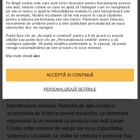
patrunjelul protejeaza ficatul de stresul oxidativ si
Pe lângă cookie-urile care sunt strict necesare pentru funcționarea acestui
site web, folosim cookie-uri care ne ajută să înțelegem cum se navighează
totodata favorizeaza procesul regenerativ la nivelul
pe site-ul nostru și ajută la îmbunătățirea modului în care funcționează site-
ul, de exemplu, făcând rezultatele să fie mai exacte în cazul căutărilor,
acestui organ.
pentru a măsura performanța site-ului nostru. Partenerii noștri folosesc
instrumente de urmărire pentru a oferi publicitate personalizată pe baza
obiceiurilor dvs. de navigare.
Patrunjelul si sanatatea inimii
Puteți face clic pe „Acceptă si continuă” pentru a fi de acord cu aceste
Si inima impreuna cu intreg sistemul circulator
utilizări sau puteți face clic pe „Personalizează setările” pentru a vă
beneficiaza de proprietatile terapeutice ale patrunjelului,
configura opțiunile. Vă puteți modifica preferințele și, în special, vă puteți
retrage consimțământul pe site-ul nostru în orice moment.
care este eficient in prevenirea afectiunilor
Mai multe detalii
aici
.
cardiovasculare si reducerea riscurilor asociate acestora.
Combaterea retentiei de apa
ACCEPTĂ SI CONTINUĂ
Efectul diuretic de care am amintit si mai devreme
PERSONALIZEAZĂ SETĂRILE
contribuie atat la detoxifierea organismului, cat si la
prevenirea retentiei de apa ce constituie una din cauzele
hipertensiunii arteriale. Retentia de apa consta in
acumularea de lichid la nivelul tesuturilor, ce determina
organismul la un moment sa produca mai mult sange.
Creste astfel volumul de sange dar nu si capacitatea
sistemului circulator, iar astfel se creeaza o presiune mai