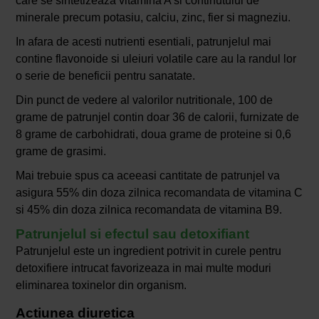
care se sintetizeaza vitamina A si continutului de
minerale precum potasiu, calciu, zinc, fier si magneziu.
In afara de acesti nutrienti esentiali, patrunjelul mai
contine flavonoide si uleiuri volatile care au la randul lor
o serie de beneficii pentru sanatate.
Din punct de vedere al valorilor nutritionale, 100 de
grame de patrunjel contin doar 36 de calorii, furnizate de
8 grame de carbohidrati, doua grame de proteine si 0,6
grame de grasimi.
Mai trebuie spus ca aceeasi cantitate de patrunjel va
asigura 55% din doza zilnica recomandata de vitamina C
si 45% din doza zilnica recomandata de vitamina B9.
Patrunjelul si efectul sau detoxifiant
Patrunjelul este un ingredient potrivit in curele pentru
detoxifiere intrucat favorizeaza in mai multe moduri
eliminarea toxinelor din organism.
Actiunea diuretica