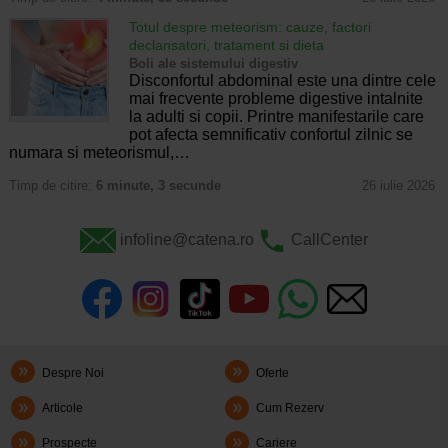
Totul despre meteorism: cauze, factori
declansatori, tratament si dieta
Boli ale sistemului digestiv
Disconfortul abdominal este una dintre cele
mai frecvente probleme digestive intalnite
la adulti si copii. Printre manifestarile care
pot afecta semnificativ confortul zilnic se
numara si meteorismul,…
Timp de citire:
6 minute, 3 secunde
26 iulie 2026
infoline@catena.ro
CallCenter
Despre Noi
Oferte
Articole
Cum Rezerv
Prospecte
Cariere