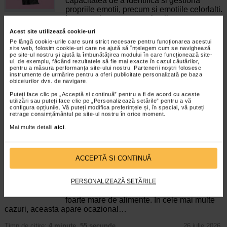
capacitatea de a identifica si gestiona
propriile emotii, precum si emotiile celorlalti.
In general, se spune ca inteligenta
emotionala cuprinde cateva abilitati:…
Acest site utilizează cookie-uri
Pe lângă cookie-urile care sunt strict necesare pentru funcționarea acestui
Timp de citire:
4 minute, 39 secunde
6 august 2026
site web, folosim cookie-uri care ne ajută să înțelegem cum se navighează
pe site-ul nostru și ajută la îmbunătățirea modului în care funcționează site-
Enurezis: cauze, factori declansatori si solutii
ul, de exemplu, făcând rezultatele să fie mai exacte în cazul căutărilor,
pentru a măsura performanța site-ului nostru. Partenerii noștri folosesc
Sistem urinar
instrumente de urmărire pentru a oferi publicitate personalizată pe baza
Enurezisul este termenul medical pentru
obiceiurilor dvs. de navigare.
pierderea accidentala de urina, de obicei in
Puteți face clic pe „Acceptă si continuă” pentru a fi de acord cu aceste
timpul somnului. Este o afectiune frecventa
utilizări sau puteți face clic pe „Personalizează setările” pentru a vă
atat in randul copiilor, cat si al adultilor.
configura opțiunile. Vă puteți modifica preferințele și, în special, vă puteți
Enurezisul este considerat…
retrage consimțământul pe site-ul nostru în orice moment.
Mai multe detalii
aici
.
Timp de citire:
4 minute, 32 secunde
28 iulie 2026
Senzatia de prea plin: cand indica o afectiune si
cum o tratati
ACCEPTĂ SI CONTINUĂ
Boli ale sistemului digestiv
Multi oameni au experimentat macar o data
dupa masa o senzatie de prea plin, chiar si
PERSONALIZEAZĂ SETĂRILE
atunci cand nu au consumat o cantitate
foarte mare de alimente. In cele mai multe
cazuri, aceasta apare ocazional…
Timp de citire:
4 minute, 55 secunde
26 iulie 2026