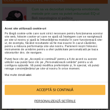
Cum sa va dezvoltati inteligenta emotionala:
metode prin care va puteti imbunatati EQ-ul
Boli neurologice si psihice
Inteligenta emotionala (EQ) se refera la
capacitatea de a identifica si gestiona
Acest site utilizează cookie-uri
propriile emotii, precum si emotiile celorlalti.
Pe lângă cookie-urile care sunt strict necesare pentru funcționarea acestui
In general, se spune ca inteligenta
site web, folosim cookie-uri care ne ajută să înțelegem cum se navighează
emotionala cuprinde cateva abilitati:…
pe site-ul nostru și ajută la îmbunătățirea modului în care funcționează site-
ul, de exemplu, făcând rezultatele să fie mai exacte în cazul căutărilor,
pentru a măsura performanța site-ului nostru. Partenerii noștri folosesc
Timp de citire:
4 minute, 39 secunde
6 august 2026
instrumente de urmărire pentru a oferi publicitate personalizată pe baza
obiceiurilor dvs. de navigare.
Enurezis: cauze, factori declansatori si solutii
Puteți face clic pe „Acceptă si continuă” pentru a fi de acord cu aceste
Sistem urinar
utilizări sau puteți face clic pe „Personalizează setările” pentru a vă
Enurezisul este termenul medical pentru
configura opțiunile. Vă puteți modifica preferințele și, în special, vă puteți
pierderea accidentala de urina, de obicei in
retrage consimțământul pe site-ul nostru în orice moment.
timpul somnului. Este o afectiune frecventa
Mai multe detalii
aici
.
atat in randul copiilor, cat si al adultilor.
Enurezisul este considerat…
Timp de citire:
4 minute, 32 secunde
28 iulie 2026
ACCEPTĂ SI CONTINUĂ
Senzatia de prea plin: cand indica o afectiune si
PERSONALIZEAZĂ SETĂRILE
cum o tratati
Boli ale sistemului digestiv