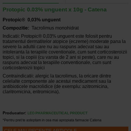
Protopic 0.03% unguent x 10g - Catena
Protopic® 0,03% unguent
Compozitie:
Tacrolimus monohidrat
Indicatii: Protopic® 0,03% unguent este folosit pentru
tratamentul dermatitelor atopice (eczeme) moderate pana la
severe la adultii care nu au raspuns adecvat sau au
intoleranta la terapiile coventionale, cum sunt corticosteroizii
topici, si la copiii (cu varsta de 2 ani si peste), care nu au
raspuns adecvat la terapiile conventionale, cum sunt
corticosteroizii topici
Contraindicatii: alergic la tacrolimus, la oricare dintre
celelalte componente ale acestui medicament sau la
antibioticele macrolidice (de exemplu: azitromicina,
claritromicina, eritromicina).
Producator:
LEO PHARMACEUTICAL PRODUCT
*Pentru pret te asteptam in cea mai apropiata farmacie Catena
CELE MAI RECENTE ARTICOLE