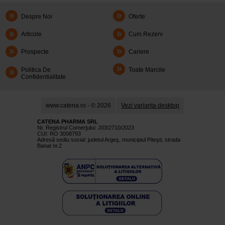
Despre Noi
Oferte
Articole
Cum Rezerv
Prospecte
Cariere
Politica De
Toate Marcile
Confidentialitate
www.catena.ro - © 2026
Vezi varianta desktop
CATENA PHARMA SRL
Nr. Registrul Comerţului: J03/2710/2023
CUI: RO 3008793
Adresă sediu social: judetul Argeş, municipiul Piteşti, strada
Banat nr.2