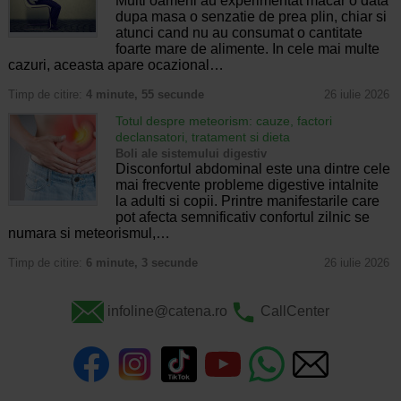
Multi oameni au experimentat macar o data
dupa masa o senzatie de prea plin, chiar si
atunci cand nu au consumat o cantitate
foarte mare de alimente. In cele mai multe
cazuri, aceasta apare ocazional…
Timp de citire:
4 minute, 55 secunde
26 iulie 2026
Totul despre meteorism: cauze, factori
declansatori, tratament si dieta
Boli ale sistemului digestiv
Disconfortul abdominal este una dintre cele
mai frecvente probleme digestive intalnite
la adulti si copii. Printre manifestarile care
pot afecta semnificativ confortul zilnic se
numara si meteorismul,…
Timp de citire:
6 minute, 3 secunde
26 iulie 2026
infoline@catena.ro
CallCenter