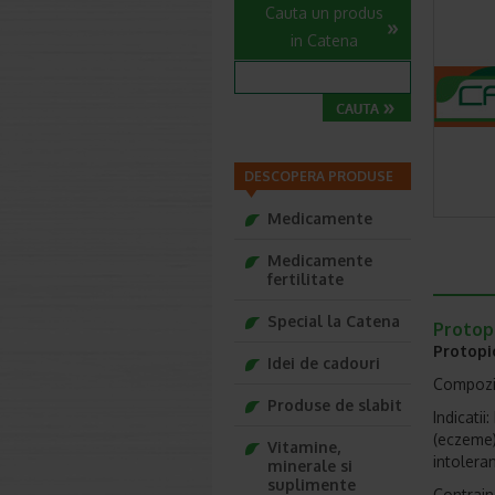
Cauta un produs
in Catena
DESCOPERA PRODUSE
Medicamente
Medicamente
fertilitate
Special la Catena
Protopi
Protopi
Idei de cadouri
Compozit
Produse de slabit
Indicati
(eczeme)
Vitamine,
intoleran
minerale si
suplimente
Contraind