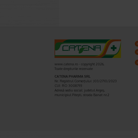
www.catena.ro - copyright 2026,
Toate drepturile rezervate
CATENA PHARMA SRL
Nr. Registrul Comerţului: J03/2710/2023
CUI: RO 3008793
Adresă sediu social: judetul Argeş,
municipiul Piteşti, strada Banat nr.2