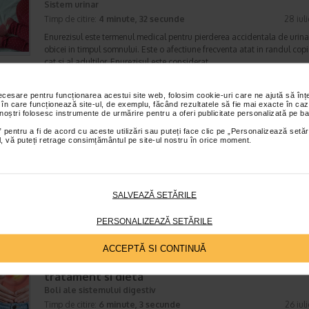
Sistem urinar
Timp de citire:
4 minute, 32 secunde
28 iul
Enurezisul este termenul medical pentru pierderea accidentala de urina
obicei in timpul somnului. Este o afectiune frecventa atat in randul copii
cat si al adultilor. Enurezisul este considerat…
necesare pentru funcționarea acestui site web, folosim cookie-uri care ne ajută să î
 în care funcționează site-ul, de exemplu, făcând rezultatele să fie mai exacte în caz
 noștri folosesc instrumente de urmărire pentru a oferi publicitate personalizată pe ba
Senzatia de prea plin: cand indica o afectiune si 
 pentru a fi de acord cu aceste utilizări sau puteți face clic pe „Personalizează setăr
tratati
ial, vă puteți retrage consimțământul pe site-ul nostru în orice moment.
Boli ale sistemului digestiv
Timp de citire:
4 minute, 55 secunde
26 iul
Multi oameni au experimentat macar o data dupa masa o senzatie de 
plin, chiar si atunci cand nu au consumat o cantitate foarte mare de al
SALVEAZĂ SETĂRILE
In cele mai multe cazuri, aceasta apare ocazional…
PERSONALIZEAZĂ SETĂRILE
ACCEPTĂ SI CONTINUĂ
Totul despre meteorism: cauze, factori declansat
tratament si dieta
Boli ale sistemului digestiv
Timp de citire:
6 minute, 3 secunde
26 iul