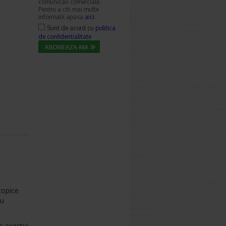
comunicari comerciale.
Pentru a citi mai multe
informatii apasa
aici
.
Sunt de acord cu
politica
de confidentialitate
topice
au
e acestui