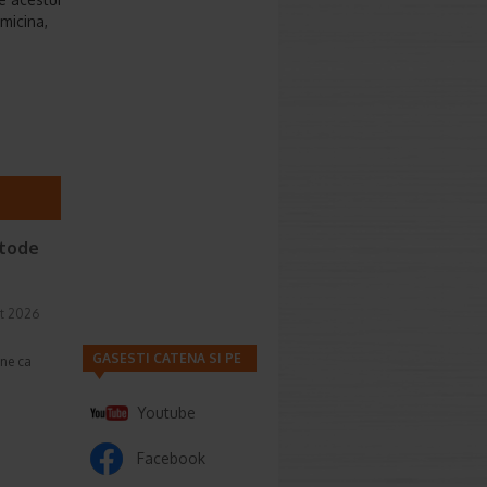
micina,
etode
t 2026
GASESTI CATENA SI PE
une ca
Youtube
Facebook