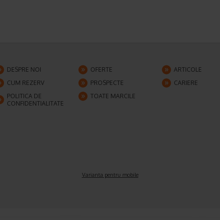
DESPRE NOI
OFERTE
ARTICOLE
CUM REZERV
PROSPECTE
CARIERE
POLITICA DE
TOATE MARCILE
CONFIDENTIALITATE
Varianta pentru mobile