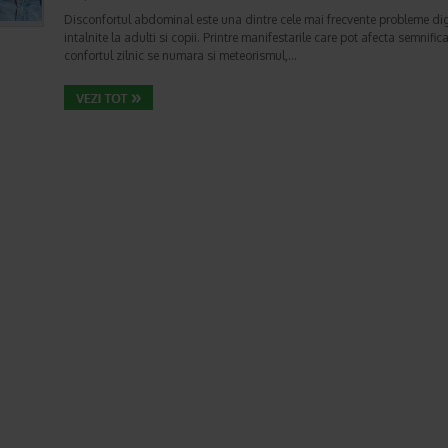
Disconfortul abdominal este una dintre cele mai frecvente probleme di
intalnite la adulti si copii. Printre manifestarile care pot afecta semnifica
confortul zilnic se numara si meteorismul,…