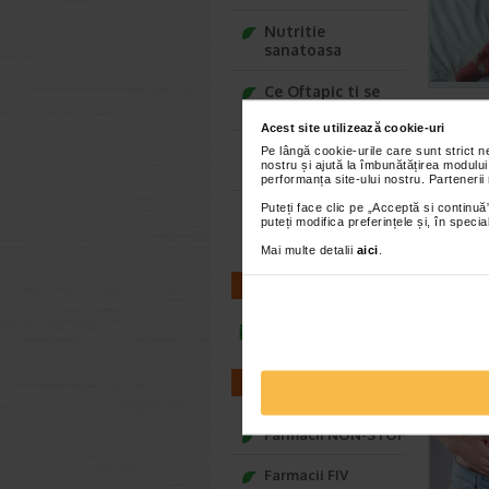
Nutritie
sanatoasa
Ce Oftapic ti se
potriveste
Acest site utilizează cookie-uri
Adora – Adorabili
Pe lângă cookie-urile care sunt strict 
nostru și ajută la îmbunătățirea modului
din prima clipa
performanța site-ului nostru. Partenerii
Puteți face clic pe „Acceptă si continuă”
Seturi cadou
puteți modifica preferințele și, în spec
Baylis&Harding
Mai multe detalii
aici
.
CONTACT
infoline@catena.ro
FARMACII
Farmacii NON-STOP
Farmacii FIV