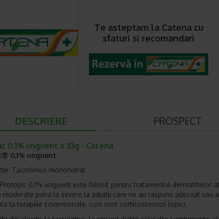
Te asteptam la Catena cu
sfaturi si recomandari
DESCRIERE
PROSPECT
c 0.1% unguent x 10g - Catena
c® 0,1% unguent
ie: Tacrolimus monohidrat
i: Protopic 0,1% unguent este folosit pentru tratamentul dermatitelor a
 moderate pana la severe la adultii care nu au raspuns adecvat sau 
ta la terapiile coventionale, cum sunt corticosteroizii topici.
icatii: alergic la tacrolimus, la oricare dintre celelalte componente al