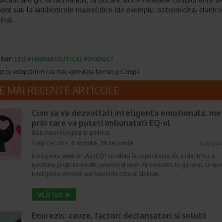
nt sau la antibioticele macrolidice (de exemplu: azitromicina, claritro
ina).
tor:
LEO PHARMACEUTICAL PRODUCT
et te asteptam in cea mai apropiata farmacie Catena
E MAI RECENTE ARTICOLE
Cum sa va dezvoltati inteligenta emotionala: m
prin care va puteti imbunatati EQ-ul
Boli neurologice si psihice
Timp de citire:
4 minute, 39 secunde
6 augus
Inteligenta emotionala (EQ) se refera la capacitatea de a identifica si
gestiona propriile emotii, precum si emotiile celorlalti. In general, se sp
inteligenta emotionala cuprinde cateva abilitati:…
Enurezis: cauze, factori declansatori si solutii