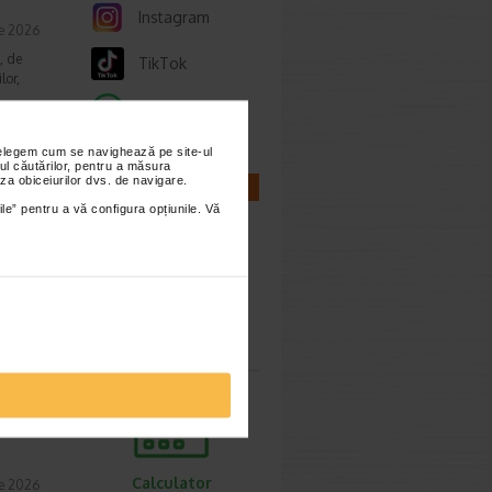
Instagram
ie 2026
, de
TikTok
lor,
Whatsapp
nțelegem cum se navighează pe site-ul
ul căutărilor, pentru a măsura
za obiceiurilor dvs. de navigare.
CALCULATOARE
cum o
ile” pentru a vă configura opțiunile. Vă
ie 2026
prea
imente.
Calculator
sarcina
ori,
Calculator
ie 2026