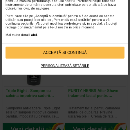
pentru a măsura performanța site-ului nostru. Partenerii noștri folosesc
instrumente de urmărire pentru a oferi publicitate personalizată pe baza
obiceiurilor dvs. de navigare.
Creat pentru a satisface cerintele
Barbieritul se transforma intr-o
fiecarui barbat atunci cand vine
placere daca utilizezi spuma de
Puteți face clic pe „Acceptă si continuă” pentru a fi de acord cu aceste
vorba de un barbierit de calitate…
barbierit de la Genera, ce contine…
utilizări sau puteți face clic pe „Personalizează setările” pentru a vă
configura opțiunile. Vă puteți modifica preferințele și, în special, vă puteți
retrage consimțământul pe site-ul nostru în orice moment.
Mai multe detalii
aici
.
Plătești 2, primești 3
ACCEPTĂ SI CONTINUĂ
PERSONALIZEAZĂ SETĂRILE
Triple Eight - Sampon cu
PURITY HERBS After Shave
cafeina impotriva caderii…
tratament facial pentru…
Samponul anti-cadere Triple Eight
Tratament facial pentru calmarea
este un sampon impotriva caderii
iritației de după ras. Previne
parului, imbogatit cu cafeina, ce…
uscarea pielii. Cremă de față…