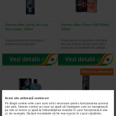
Genera Men Spray de corp
Genera After Shave Red Water,
blue water, 150ml
100ml
Asigura protectie intreaga zi
Creat pentru a satisface cerintele
impotriva transpiratiei.
fiecarui barbat atunci cand vine
vorba de un barbierit de calitate…
Plătești 2, primești 3
Acest site utilizează cookie-uri
Pe lângă cookie-urile care sunt strict necesare pentru funcționarea acestui
site web, folosim cookie-uri care ne ajută să înțelegem cum se navighează
pe site-ul nostru și ajută la îmbunătățirea modului în care funcționează site-
Genera After Shave Green
Genera Men spuma barbierit
ul, de exemplu, făcând rezultatele să fie mai exacte în cazul căutărilor,
Water, 100ml
musetel&vitamina E 300ml