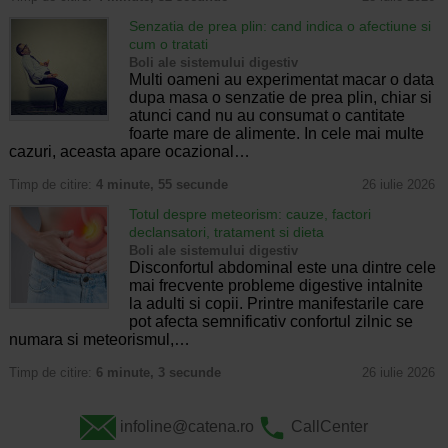
Senzatia de prea plin: cand indica o afectiune si
cum o tratati
Boli ale sistemului digestiv
Multi oameni au experimentat macar o data
dupa masa o senzatie de prea plin, chiar si
atunci cand nu au consumat o cantitate
foarte mare de alimente. In cele mai multe
cazuri, aceasta apare ocazional…
Timp de citire:
4 minute, 55 secunde
26 iulie 2026
Totul despre meteorism: cauze, factori
declansatori, tratament si dieta
Boli ale sistemului digestiv
Disconfortul abdominal este una dintre cele
mai frecvente probleme digestive intalnite
la adulti si copii. Printre manifestarile care
pot afecta semnificativ confortul zilnic se
numara si meteorismul,…
Timp de citire:
6 minute, 3 secunde
26 iulie 2026
infoline@catena.ro
CallCenter