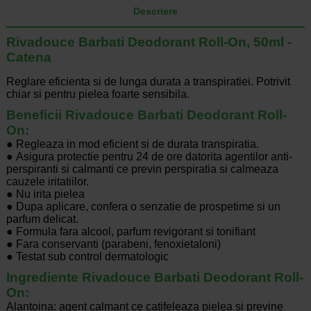
Descriere
Rivadouce Barbati Deodorant Roll-On, 50ml -
Catena
Reglare eficienta si de lunga durata a transpiratiei. Potrivit
chiar si pentru pielea foarte sensibila.
Beneficii Rivadouce Barbati Deodorant Roll-
On:
● Regleaza in mod eficient si de durata transpiratia.
● Asigura protectie pentru 24 de ore datorita agentilor anti-
perspiranti si calmanti ce previn perspiratia si calmeaza
cauzele iritatiilor.
● Nu irita pielea
● Dupa aplicare, confera o senzatie de prospetime si un
parfum delicat.
● Formula fara alcool, parfum revigorant si tonifiant
● Fara conservanti (parabeni, fenoxietaloni)
● Testat sub control dermatologic
Ingrediente Rivadouce Barbati Deodorant Roll-
On:
Alantoina: agent calmant ce catifeleaza pielea si previne