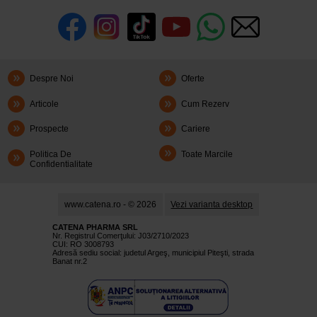
Despre Noi
Oferte
Articole
Cum Rezerv
Prospecte
Cariere
Politica De
Toate Marcile
Confidentialitate
www.catena.ro - © 2026
Vezi varianta desktop
CATENA PHARMA SRL
Nr. Registrul Comerţului: J03/2710/2023
CUI: RO 3008793
Adresă sediu social: judetul Argeş, municipiul Piteşti, strada
Banat nr.2