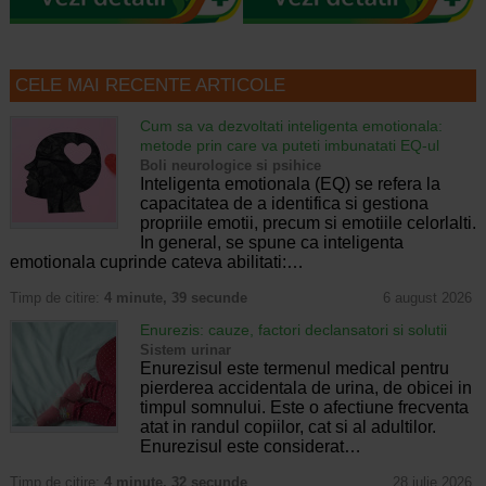
CELE MAI RECENTE ARTICOLE
Cum sa va dezvoltati inteligenta emotionala:
metode prin care va puteti imbunatati EQ-ul
Boli neurologice si psihice
Inteligenta emotionala (EQ) se refera la
capacitatea de a identifica si gestiona
propriile emotii, precum si emotiile celorlalti.
In general, se spune ca inteligenta
emotionala cuprinde cateva abilitati:…
Timp de citire:
4 minute, 39 secunde
6 august 2026
Enurezis: cauze, factori declansatori si solutii
Sistem urinar
Enurezisul este termenul medical pentru
pierderea accidentala de urina, de obicei in
timpul somnului. Este o afectiune frecventa
atat in randul copiilor, cat si al adultilor.
Enurezisul este considerat…
Timp de citire:
4 minute, 32 secunde
28 iulie 2026