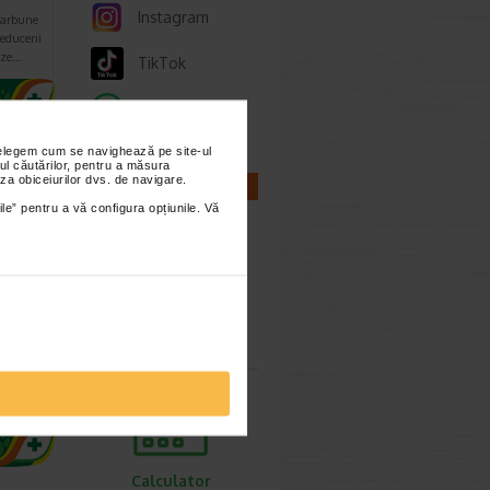
Instagram
carbune
reducerii
aze…
TikTok
Whatsapp
imești 3
nțelegem cum se navighează pe site-ul
ul căutărilor, pentru a măsura
za obiceiurilor dvs. de navigare.
CALCULATOARE
ile” pentru a vă configura opțiunile. Vă
sule,
Calculator
sarcina
ent
Calculator