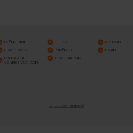
DESPRE NOI
OFERTE
ARTICOLE
CUM REZERV
PROSPECTE
CARIERE
POLITICA DE
TOATE MARCILE
CONFIDENTIALITATE
Varianta pentru mobile