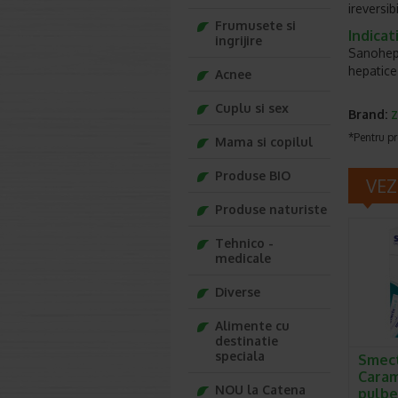
ireversib
Frumusete si
Indicati
ingrijire
Sanohepa
hepatice
Acnee
Cuplu si sex
Brand:
Z
*Pentru pr
Mama si copilul
Produse BIO
VEZ
Produse naturiste
Tehnico -
medicale
Diverse
Alimente cu
destinatie
speciala
Smec
Carame
NOU la Catena
pulbe