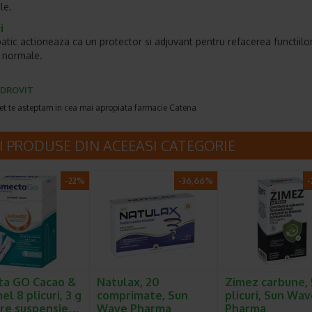
ile.
i
tic actioneaza ca un protector si adjuvant pentru refacerea functiilo
 normale.
DROVIT
et te asteptam in cea mai apropiata farmacie Catena
I PRODUSE DIN ACEEASI CATEGORIE
-22%
-36,66%
-
ta GO Cacao &
Natulax, 20
Zimez carbune, 
l 8 plicuri, 3 g
comprimate, Sun
plicuri, Sun Wa
re suspensie…
Wave Pharma
Pharma