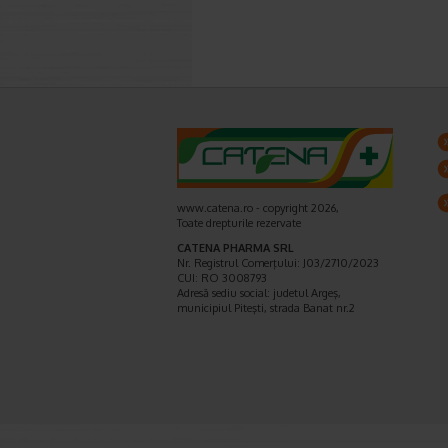
www.catena.ro - copyright 2026,
Toate drepturile rezervate
CATENA PHARMA SRL
Nr. Registrul Comerţului: J03/2710/2023
CUI: RO 3008793
Adresă sediu social: judetul Argeş,
municipiul Piteşti, strada Banat nr.2