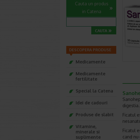
Cauta un produs
in Catena
DESCOPERA PRODUSE
Medicamente
Medicamente
fertilitate
Special la Catena
Sanohep
Sanohepa
Idei de cadouri
digestia.
Produse de slabit
Ficatul 
nesanat
Vitamine,
Ficatul 
minerale si
cand nu-
suplimente