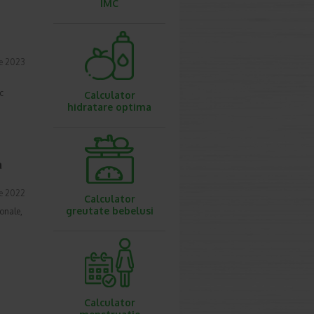
IMC
ie 2023
c
Calculator
hidratare optima
a
ie 2022
Calculator
greutate bebelusi
onale,
Calculator