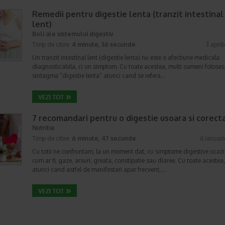
Remedii pentru digestie lenta (tranzit intestinal
lent)
Boli ale sistemului digestiv
Timp de citire:
4 minute, 36 secunde
3 april
Un tranzit intestinal lent (digestie lenta) nu este o afectiune medicala
diagnosticabila, ci un simptom. Cu toate acestea, multi oameni foloses
sintagma “digestie lenta” atunci cand se refera…
7 recomandari pentru o digestie usoara si corect
Nutritie
Timp de citire:
6 minute, 47 secunde
6 ianuar
Cu totii ne confruntam, la un moment dat, cu simptome digestive ocazi
cum ar fi, gaze, arsuri, greata, constipatie sau diaree. Cu toate acestea,
atunci cand astfel de manifestari apar frecvent,…