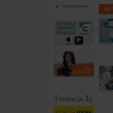
Toate farmaciile
AR