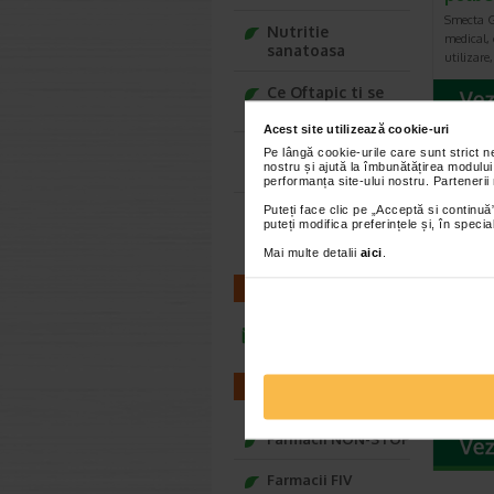
Smecta G
Nutritie
medical, 
sanatoasa
utilizare
Ce Oftapic ti se
potriveste
Acest site utilizează cookie-uri
Adora – Adorabili
Pe lângă cookie-urile care sunt strict 
nostru și ajută la îmbunătățirea modului
din prima clipa
performanța site-ului nostru. Partenerii
Puteți face clic pe „Acceptă si continuă”
Seturi cadou
puteți modifica preferințele și, în spec
Baylis&Harding
Mai multe detalii
aici
.
CONTACT
LaxaN
compr
infoline@catena.ro
Natur
Suplimen
FARMACII
de compr
contine 
Farmacii NON-STOP
Farmacii FIV