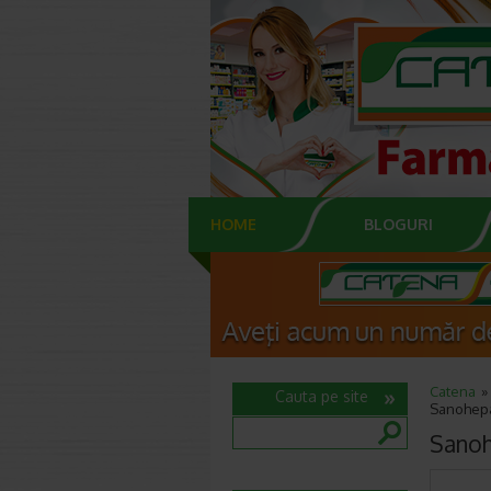
HOME
BLOGURI
Catena
Cauta pe site
Sanohepat
Sanoh