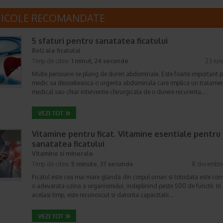
TICOLE RECOMANDATE
5 sfaturi pentru sanatatea ficatului
Boli ale ficatului
Timp de citire:
1 minut, 24 secunde
23 iun
Multe persoane se plang de dureri abdominale. Este foarte important 
medic sa deosebeasca o urgenta abdominala care implica un tratame
medical sau chiar interventie chirurgicala de o durere recurenta.…
Vitamine pentru ficat. Vitamine esentiale pentru
sanatatea ficatului
Vitamine si minerale
Timp de citire:
5 minute, 37 secunde
8 decembri
Ficatul este cea mai mare glanda din corpul uman si totodata este con
o adevarata uzina a organismului, indeplinind peste 500 de functii. In
acelasi timp, este recunoscut si datorita capacitatii…