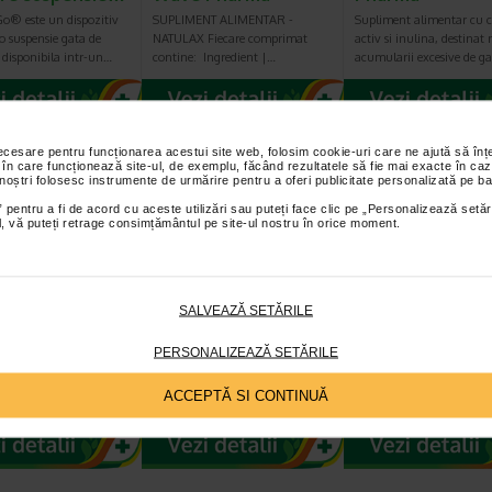
o® este un dispozitiv
SUPLIMENT ALIMENTAR -
Supliment alimentar cu 
o suspensie gata de
NATULAX Fiecare comprimat
activ si inulina, destinat 
, disponibila intr-un…
contine: Ingredient |…
acumularii excesive de g
Plătești 2, primești 3
Plătești 2, primești 3
Plătești 2, pr
necesare pentru funcționarea acestui site web, folosim cookie-uri care ne ajută să î
 în care funcționează site-ul, de exemplu, făcând rezultatele să fie mai exacte în caz
 noștri folosesc instrumente de urmărire pentru a oferi publicitate personalizată pe ba
 pentru a fi de acord cu aceste utilizări sau puteți face clic pe „Personalizează setăr
ial, vă puteți retrage consimțământul pe site-ul nostru în orice moment.
atur N, 20
ProbioSuport Forte,
ProbioSuport
SALVEAZĂ SETĂRILE
imate filmate,
10 capsule vegetale,
Complex, 15 cap
alis
Naturalis
Naturalis
PERSONALIZEAZĂ SETĂRILE
t alimentar sub forma
Naturalis ProbioSuport Forte este
Naturalis ProbioSuport
imate filmate, care
un supliment alimentar
COMPLEX este un suplim
ACCEPTĂ SI CONTINUĂ
extract din frunze de…
formulat cu Saccharomyces…
alimentar cu formula…