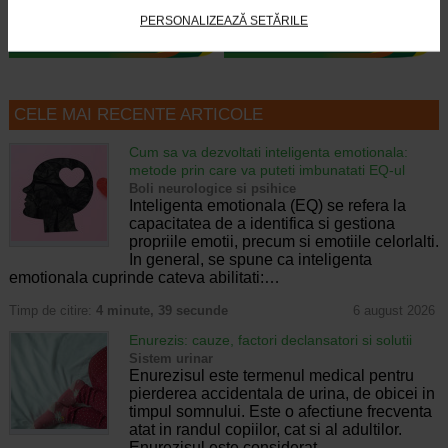
PERSONALIZEAZĂ SETĂRILE
CELE MAI RECENTE ARTICOLE
Cum sa va dezvoltati inteligenta emotionala:
metode prin care va puteti imbunatati EQ-ul
Boli neurologice si psihice
Inteligenta emotionala (EQ) se refera la
capacitatea de a identifica si gestiona
propriile emotii, precum si emotiile celorlalti.
In general, se spune ca inteligenta
emotionala cuprinde cateva abilitati:…
Timp de citire:
4 minute, 39 secunde
6 august 2026
Enurezis: cauze, factori declansatori si solutii
Sistem urinar
Enurezisul este termenul medical pentru
pierderea accidentala de urina, de obicei in
timpul somnului. Este o afectiune frecventa
atat in randul copiilor, cat si al adultilor.
Enurezisul este considerat…