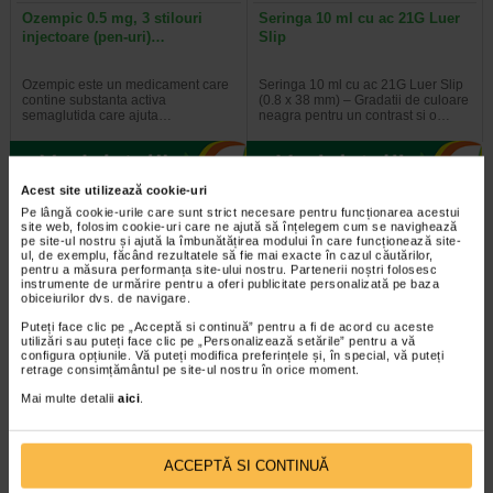
Ozempic 0.5 mg, 3 stilouri
Seringa 10 ml cu ac 21G Luer
injectoare (pen-uri)…
Slip
Ozempic este un medicament care
Seringa 10 ml cu ac 21G Luer Slip
contine substanta activa
(0.8 x 38 mm) – Gradatii de culoare
semaglutida care ajuta…
neagra pentru un contrast si o…
Acest site utilizează cookie-uri
Pe lângă cookie-urile care sunt strict necesare pentru funcționarea acestui
site web, folosim cookie-uri care ne ajută să înțelegem cum se navighează
pe site-ul nostru și ajută la îmbunătățirea modului în care funcționează site-
ul, de exemplu, făcând rezultatele să fie mai exacte în cazul căutărilor,
pentru a măsura performanța site-ului nostru. Partenerii noștri folosesc
instrumente de urmărire pentru a oferi publicitate personalizată pe baza
obiceiurilor dvs. de navigare.
Puteți face clic pe „Acceptă si continuă” pentru a fi de acord cu aceste
utilizări sau puteți face clic pe „Personalizează setările” pentru a vă
configura opțiunile. Vă puteți modifica preferințele și, în special, vă puteți
retrage consimțământul pe site-ul nostru în orice moment.
Hepafort, 30 capsule, Benesio
Vitamina D3 +K2, 30 capsule
Mai multe detalii
aici
.
moi, NATURALIS
Benesio Hepafort este un
Naturalis Vitamina D3 + K2 este un
ACCEPTĂ SI CONTINUĂ
supliment alimentar pe baza de
supliment alimentar care combina
extracte din plante si colina…
vitamina D3 si vitamina K2 (sub…