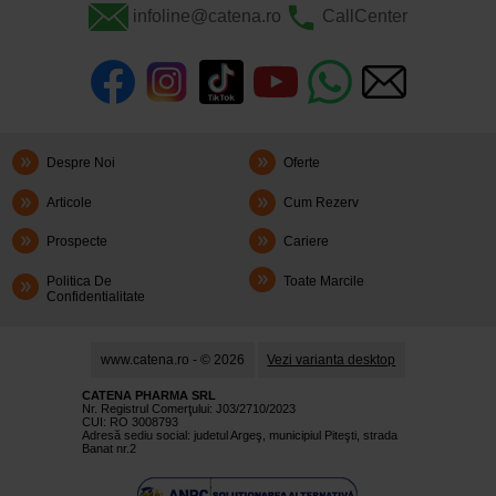
infoline@catena.ro
CallCenter
Despre Noi
Oferte
Articole
Cum Rezerv
Prospecte
Cariere
Politica De
Toate Marcile
Confidentialitate
www.catena.ro - © 2026
Vezi varianta desktop
CATENA PHARMA SRL
Nr. Registrul Comerţului: J03/2710/2023
CUI: RO 3008793
Adresă sediu social: judetul Argeş, municipiul Piteşti, strada
Banat nr.2