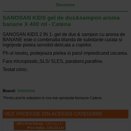
Descriere
SANOSAN KIDS gel de dus&sampon aroma
banane X 400 ml - Catena
SANOSAN KIDS 2 IN 1- gel de dus & sampon cu aroma de
BANANE este o combinatia blanda de substante curata si
ingrijeste pielea sensibil-delicata a copiilor.
Ph ul neutru, protejeaza pielea si parul impiedicand uscarea.
Fara microplastic,SLS/ SLES, parabeni,parafine.
Testat clinic.
Brand:
SANOSAN
*Pentru pret te asteptam in cea mai apropiata farmacie Catena
VEZI PRODUSE DIN ACEEASI CATEGORIE
-30% Preț întreg:
148,90 Lei
Preț redus: 104.23 Lei