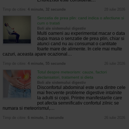
Timp de citire:
4 minute, 32 secunde
28 iulie 2026
Senzatia de prea plin: cand indica o afectiune si
cum o tratati
Boli ale sistemului digestiv
Multi oameni au experimentat macar o data
dupa masa o senzatie de prea plin, chiar si
atunci cand nu au consumat o cantitate
foarte mare de alimente. In cele mai multe
cazuri, aceasta apare ocazional…
Timp de citire:
4 minute, 55 secunde
26 iulie 2026
Totul despre meteorism: cauze, factori
declansatori, tratament si dieta
Boli ale sistemului digestiv
Disconfortul abdominal este una dintre cele
mai frecvente probleme digestive intalnite
la adulti si copii. Printre manifestarile care
pot afecta semnificativ confortul zilnic se
numara si meteorismul,…
Timp de citire:
6 minute, 3 secunde
26 iulie 2026