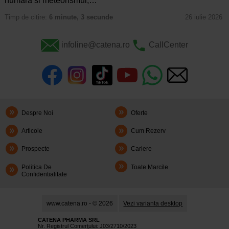
numara si meteorismul,…
Timp de citire:
6 minute, 3 secunde
26 iulie 2026
infoline@catena.ro
CallCenter
Despre Noi
Oferte
Articole
Cum Rezerv
Prospecte
Cariere
Politica De
Toate Marcile
Confidentialitate
www.catena.ro - © 2026
Vezi varianta desktop
CATENA PHARMA SRL
Nr. Registrul Comerţului: J03/2710/2023