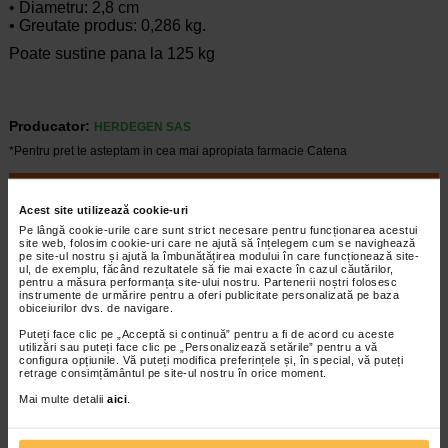
• Diametru: 2,8 cm
• Greutate produs: 0,286 kg.
Poate sustine pana la 125 kg
Producator:
HERDEGEN SAS
*Pentru pret te asteptam in cea mai apropiata farmacie Catena
CELE MAI RECENTE ARTICOLE
Acest site utilizează cookie-uri
Cum sa va dezvoltati inteligenta emotionala:
Pe lângă cookie-urile care sunt strict necesare pentru funcționarea acestui
metode prin care va puteti imbunatati EQ-ul
site web, folosim cookie-uri care ne ajută să înțelegem cum se navighează
pe site-ul nostru și ajută la îmbunătățirea modului în care funcționează site-
Boli neurologice si psihice
ul, de exemplu, făcând rezultatele să fie mai exacte în cazul căutărilor,
Inteligenta emotionala (EQ) se refera la
pentru a măsura performanța site-ului nostru. Partenerii noștri folosesc
capacitatea de a identifica si gestiona
instrumente de urmărire pentru a oferi publicitate personalizată pe baza
obiceiurilor dvs. de navigare.
propriile emotii, precum si emotiile celorlalti.
In general, se spune ca inteligenta
Puteți face clic pe „Acceptă si continuă” pentru a fi de acord cu aceste
utilizări sau puteți face clic pe „Personalizează setările” pentru a vă
emotionala cuprinde cateva abilitati:…
configura opțiunile. Vă puteți modifica preferințele și, în special, vă puteți
retrage consimțământul pe site-ul nostru în orice moment.
Timp de citire:
4 minute, 39 secunde
6 august 2026
Mai multe detalii
aici
.
Enurezis: cauze, factori declansatori si solutii
Sistem urinar