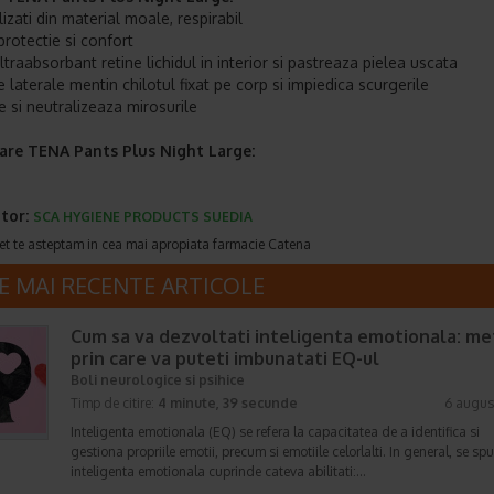
izati din material moale, respirabil
protectie si confort
ltraabsorbant retine lichidul in interior si pastreaza pielea uscata
e laterale mentin chilotul fixat pe corp si impiedica scurgerile
 si neutralizeaza mirosurile
are TENA Pants Plus Night Large:
tor:
SCA HYGIENE PRODUCTS SUEDIA
et te asteptam in cea mai apropiata farmacie Catena
E MAI RECENTE ARTICOLE
Cum sa va dezvoltati inteligenta emotionala: m
prin care va puteti imbunatati EQ-ul
Boli neurologice si psihice
Timp de citire:
4 minute, 39 secunde
6 augus
Inteligenta emotionala (EQ) se refera la capacitatea de a identifica si
gestiona propriile emotii, precum si emotiile celorlalti. In general, se sp
inteligenta emotionala cuprinde cateva abilitati:…