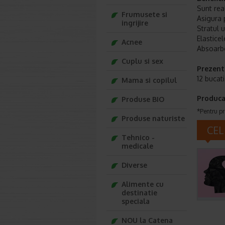
Sunt real
Frumusete si
Asigura 
ingrijire
Stratul u
Elasticel
Acnee
Absoarbe
Cuplu si sex
Prezent
12 bucati
Mama si copilul
Produca
Produse BIO
*Pentru pr
Produse naturiste
CEL
Tehnico -
medicale
Diverse
Alimente cu
destinatie
speciala
NOU la Catena