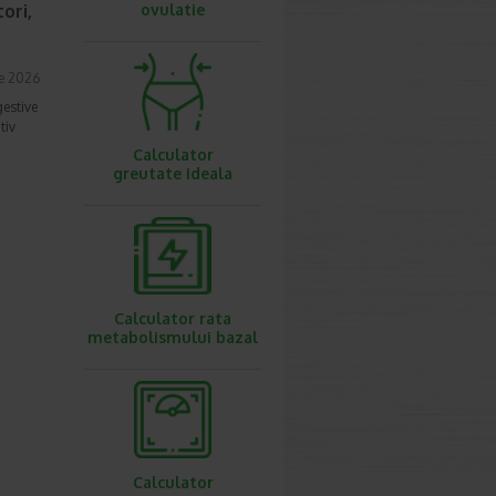
ori,
ovulatie
ie 2026
gestive
tiv
Calculator
greutate ideala
Calculator rata
metabolismului bazal
Calculator