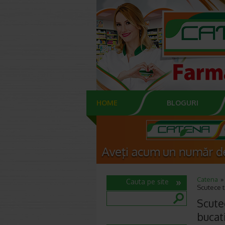
HOME
BLOGURI
Catena
Cauta pe site
Scutece t
Scutec
bucat