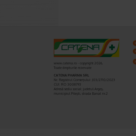
www.catena.ro - copyright 2026,
Toate drepturile rezervate
CATENA PHARMA SRL
Nr. Registrul Comerţului: J03/2710/2023
CUI: RO 3008793
Adresă sediu social: judetul Argeş,
municipiul Piteşti, strada Banat nr.2