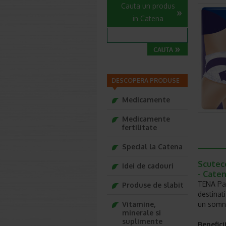
Cauta un produs
in Catena
DESCOPERA PRODUSE
Medicamente
Medicamente
fertilitate
Special la Catena
Scutece
Idei de cadouri
- Cate
TENA Pan
Produse de slabit
destinat
Vitamine,
un somn 
minerale si
suplimente
Benefic