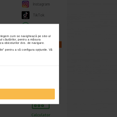
Instagram
TikTok
Whatsapp
ie 2026
, de
nțelegem cum se navighează pe site-ul
lor,
ul căutărilor, pentru a măsura
za obiceiurilor dvs. de navigare.
CALCULATOARE
ile” pentru a vă configura opțiunile. Vă
cum o
Calculator
sarcina
ie 2026
prea
imente.
Calculator