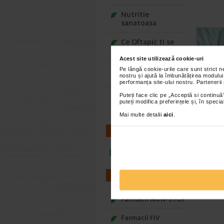
Nutritie
sanatoasa
Ce Oftapic ti se
potriveste
Acest site utilizează cookie-uri
Adora – Adorabili
Pe lângă cookie-urile care sunt strict 
nostru și ajută la îmbunătățirea modului
din prima clipa
performanța site-ului nostru. Partenerii
Puteți face clic pe „Acceptă si continuă”
Seturi cadou
puteți modifica preferințele și, în spec
Baylis&Harding
Mai multe detalii
aici
.
CONTACT
infoline@catena.ro
FARMACII
Farmacii NON-STOP
Farmacii FIV