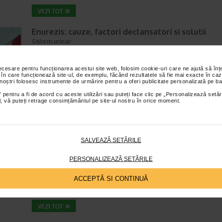
Enurezis: cauze, factori declansatori si solutii
Sistem urinar
Timp de citire:
4 minute, 32 secunde
28 iul
Enurezisul este termenul medical pentru pierderea accidentala de urina
necesare pentru funcționarea acestui site web, folosim cookie-uri care ne ajută să î
obicei in timpul somnului. Este o afectiune frecventa atat in randul copii
 în care funcționează site-ul, de exemplu, făcând rezultatele să fie mai exacte în caz
 noștri folosesc instrumente de urmărire pentru a oferi publicitate personalizată pe ba
cat si al adultilor. Enurezisul este considerat…
 pentru a fi de acord cu aceste utilizări sau puteți face clic pe „Personalizează setăr
ial, vă puteți retrage consimțământul pe site-ul nostru în orice moment.
Senzatia de prea plin: cand indica o afectiune si 
tratati
SALVEAZĂ SETĂRILE
Boli ale sistemului digestiv
Timp de citire:
4 minute, 55 secunde
26 iul
PERSONALIZEAZĂ SETĂRILE
Multi oameni au experimentat macar o data dupa masa o senzatie de 
plin, chiar si atunci cand nu au consumat o cantitate foarte mare de al
ACCEPTĂ SI CONTINUĂ
In cele mai multe cazuri, aceasta apare ocazional…