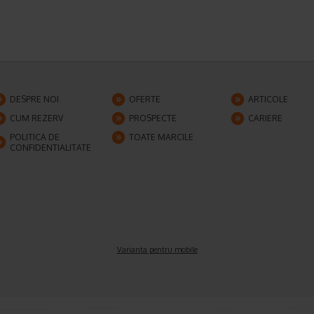
DESPRE NOI
OFERTE
ARTICOLE
CUM REZERV
PROSPECTE
CARIERE
POLITICA DE
TOATE MARCILE
CONFIDENTIALITATE
Varianta pentru mobile