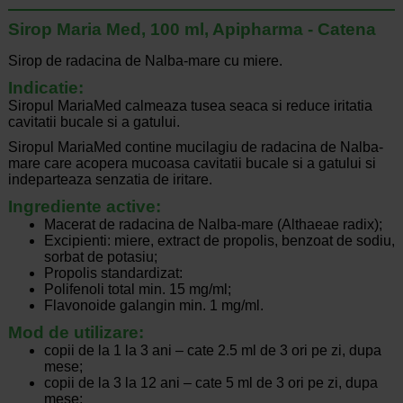
Sirop Maria Med, 100 ml, Apipharma - Catena
Sirop de radacina de Nalba-mare cu miere.
Indicatie:
Siropul MariaMed calmeaza tusea seaca si reduce iritatia
cavitatii bucale si a gatului.
Siropul MariaMed contine mucilagiu de radacina de Nalba-
mare care acopera mucoasa cavitatii bucale si a gatului si
indeparteaza senzatia de iritare.
Ingrediente active:
Macerat de radacina de Nalba-mare (Althaeae radix);
Excipienti: miere, extract de propolis, benzoat de sodiu,
sorbat de potasiu;
Propolis standardizat:
Polifenoli total min. 15 mg/ml;
Flavonoide galangin min. 1 mg/ml.
Mod de utilizare:
copii de la 1 la 3 ani – cate 2.5 ml de 3 ori pe zi, dupa
mese;
copii de la 3 la 12 ani – cate 5 ml de 3 ori pe zi, dupa
mese;