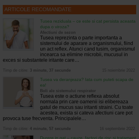
ARTICOLE RECOMANDATE
Tusea reziduala – ce este si cat persista aceasta
dupa o viroza?
Afectiuni de sezon
Tusea reprezinta o parte importanta a
sistemului de aparare a organismului, fiind
un act reflex. Atunci cand tusim, organismul
incearca sa elimine microbii, mucusul in
exces si substantele iritante care…
Timp de citire:
3 minute, 37 secunde
15 noiembrie 2022
Tusea va deranjeaza? Iata cum puteti scapa de
ea!
Boli ale sistemului respirator
Tusea este o actiune reflexa absolut
normala prin care oamenii isi elibereaza
gatul de mucus sau iritanti straini. Cu toate
acestea, exista si cateva afectiuni care pot
provoca tuse frecventa. Principalele…
Timp de citire:
4 minute, 57 secunde
16 septembrie 2022
Durere in gat – cauze, factori de risc si tratament