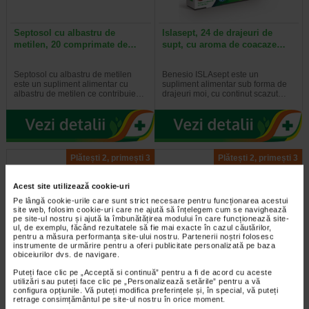
Septosol cu albastru de
Islasept, 24 de drajeuri de
metilen, 20 comprimate de…
supt, cu aroma de coacaze…
Septosol cu albastru de metilen
Benesio ISLAsept este un
este un supliment alimentar cu
supliment alimentar sub forma de
albastru de metilen ce contribuie…
drajeuri moi, cu continut scazut…
Plătești 2, primești 3
Plătești 2, primești 3
Acest site utilizează cookie-uri
Pe lângă cookie-urile care sunt strict necesare pentru funcționarea acestui
site web, folosim cookie-uri care ne ajută să înțelegem cum se navighează
pe site-ul nostru și ajută la îmbunătățirea modului în care funcționează site-
ul, de exemplu, făcând rezultatele să fie mai exacte în cazul căutărilor,
pentru a măsura performanța site-ului nostru. Partenerii noștri folosesc
instrumente de urmărire pentru a oferi publicitate personalizată pe baza
obiceiurilor dvs. de navigare.
Septocalmin propolis si lemn
Tonico junior 10 monodoze, 12
Puteți face clic pe „Acceptă si continuă” pentru a fi de acord cu aceste
dulce, 24 drajeuri de supt…
ml, Benesio
utilizări sau puteți face clic pe „Personalizează setările” pentru a vă
configura opțiunile. Vă puteți modifica preferințele și, în special, vă puteți
retrage consimțământul pe site-ul nostru în orice moment.
Naturalis Septocalmin Propolis si
TONICO Junior este un supliment