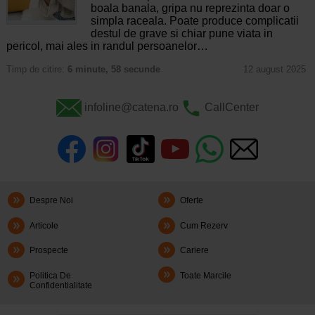
boala banala, gripa nu reprezinta doar o
simpla raceala. Poate produce complicatii
destul de grave si chiar pune viata in
pericol, mai ales in randul persoanelor…
Timp de citire:
6 minute, 58 secunde
12 august 2025
infoline@catena.ro
CallCenter
Despre Noi
Oferte
Articole
Cum Rezerv
Prospecte
Cariere
Politica De
Toate Marcile
Confidentialitate