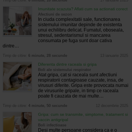
Timp de citire:
6 minute, 10 secunde
17 ianuarie 2025
Imunitate scazuta? Aflati cum sa actionati corect
Afectiuni de sezon
In ciuda complexitatii sale, functionarea
sistemului imunitar depinde de existenta
unui echilibru delicat. Fumatul, oboseala,
stresul, sedentarismul si mancarea
consumata pe fuga sunt doar cativa
dintre…
Timp de citire:
6 minute, 28 secunde
13 ianuarie 2025
Diferenta dintre raceala si gripa
Boli ale sistemului respirator
Atat gripa, cat si raceala sunt afectiuni
respiratorii contagioase cauzate, insa, de
virusuri diferite. Gripa este provocata numai
de virusurile gripale, in timp ce raceala
poate fi cauzata de mai multe…
Timp de citire:
4 minute, 50 secunde
12 decembrie 2025
Gripa: cum se transmite, simptome, tratament si
vaccin antigripal
Boli infectioase
Desi multe persoane considera ca e o