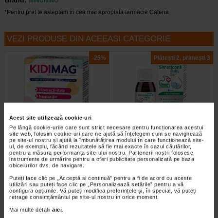
Brand:
MINUNINO
*Pentru pret te asteptam in cea mai apropiata farmacie Catena
VEZI PRODUSE DIN ACEEASI CATEGORIE
-25%
Plătești 2, primești 3
Acest site utilizează cookie-uri
Pe lângă cookie-urile care sunt strict necesare pentru funcționarea acestui
Kidimag 3 ani + Magneziu
Simeticona Baby, simeticona
site web, folosim cookie-uri care ne ajută să înțelegem cum se navighează
Ionic, 20 plicuri, ZDROVIT
40mg/ml, emulsie, 50 ml…
pe site-ul nostru și ajută la îmbunătățirea modului în care funcționează site-
ul, de exemplu, făcând rezultatele să fie mai exacte în cazul căutărilor,
pentru a măsura performanța site-ului nostru. Partenerii noștri folosesc
instrumente de urmărire pentru a oferi publicitate personalizată pe baza
Recomandat mai ales copiilor
Assista Simeticona Baby este un
obiceiurilor dvs. de navigare.
hiperactivi si cu deficit de atentie.
dispozitiv medical sub forma de
Fara lactoza.Fara gluten…
emulsie orala. Assista…
Puteți face clic pe „Acceptă si continuă” pentru a fi de acord cu aceste
utilizări sau puteți face clic pe „Personalizează setările” pentru a vă
configura opțiunile. Vă puteți modifica preferințele și, în special, vă puteți
retrage consimțământul pe site-ul nostru în orice moment.
Mai multe detalii
aici
.