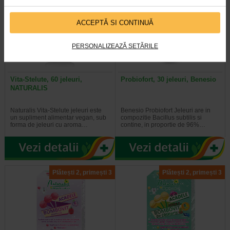
Plătești 2, primești 3
Plătești 2, primești 3
ACCEPTĂ SI CONTINUĂ
PERSONALIZEAZĂ SETĂRILE
Vita-Stelute, 60 jeleuri,
Probiofort, 30 jeleuri, Benesio
NATURALIS
Naturalis Vita-Stelute jeleuri este
Benesio Probiofort Jeleuri are in
un supliment alimentar vegan, sub
compozitie Bacillus subtilis si
forma de jeleuri cu aroma…
contine, in proportie de 96%…
Plătești 2, primești 3
Plătești 2, primești 3