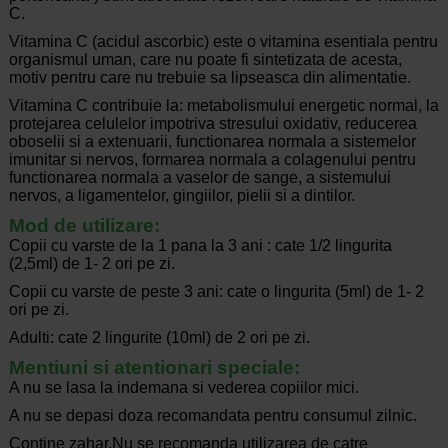
C.
Vitamina C (acidul ascorbic) este o vitamina esent­iala pentru
organismul uman, care nu poate fi sintetizata de acesta,
motiv pentru care nu trebuie sa lipseasca din alimenta­tie.
Vitamina C contribuie la: metabolismului energetic normal, la
protejarea celulelor impotriva stresului oxidativ, reducerea
oboselii si a extenuarii, functionarea normala a sistemelor
imunitar si nervos, formarea normala a colagenului pentru
functionarea normala a vaselor de sange, a sistemului
nervos, a ligamentelor, gingiilor, pielii si a dintilor.
Mod de utilizare:
Copii cu varste de la 1 pana la 3 ani : cate 1/2 lingurita
(2,5ml) de 1- 2 ori pe zi.
Copii cu varste de peste 3 ani: cate o lingurita (5ml) de 1- 2
ori pe zi.
Adulti: cate 2 lingurite (10ml) de 2 ori pe zi.
Ment­iuni si atentionari speciale:
A nu se lasa la indemana si vederea copiilor mici.
A nu se depasi doza recomandata pentru consumul zilnic.
Contine zahar.Nu se recomanda utilizarea de catre