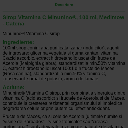
Descriere
Sirop Vitamina C Minunino®, 100 ml, Medimow
- Catena
Minunino® Vitamina C sirop
Ingrediente:
100ml sirop con­in: apa purificata, zahar (indulcitor), agenti
de ingrosare: glicerina vegetala si guma xantan, vitamina
C/acid ascorbic, extract hidroetanolic uscat din fructe de
Acerola (Malpighia glabra), standardizat la min.50% vitamina
C, extract hidroetanolic uscat 100:1 din fructe de Maces
(Rosa canina), standardizat la min.50% vitamina C,
conservant: sorbat de potasiu, aroma de lamaie.
Act­iune:
Minunino® Vitamina C sirop, prin combinatia sinergica dintre
vitamina C (acid ascorbic) si fructele de Acerola si de Maces,
contribuie la cresterea rezistentei organismului si impiedica
degradarea celulelor prin puternicul efect antioxidant.
Fructele de Maces, ca si cele de Acerola (ultimele numite si
“visine de Barbados’’, “visine tropicale’’ sau “cireasa
portoricana”) sunt adevarate rezervoare naturale de vitamina