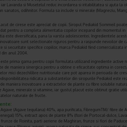
 iar Lavanda si Musetelul reduc incordarea si iritabilitatea si ajuta la 
n sanatos, odihnitor. Formula sa include si minerale (Magneziu, Mang
lacut de cirese este apreciat de copii. Siropul Pediakid Sommeil poate 
at pentru a completa alimentatia copiilor incepand din momentul in
tia este diversificata, pana la varsta adolescentei. Ingredientele acest
inovatoare sunt selectionate riguros pentru a raspunde nevoilor de ca
te si securitate specifice copiilor, marca Pediakid fiind comercializata i
 din anul 2004.
 este prima gama pentru copii formulata utilizand ingrediente active n
e de maniera sinergica pentru a obtine o eficacitate optima in corect
elor mici dezechilibre nutritionale care pot aparea in perioada de cres
odisponibilitatea ridicata a substantelor din siropurile Pediakid este re
i de maniera inovatoare a extractelor de plante cu fibre solubile natura
 Agave, minerale si vitamine, iar gustul placut este obtinut gratie utili
atelor naturale de fructe.
iente:
 Agave (Agave tequilana) 40%, apa purificata, FibregumTM/ fibre de A
senegal) 15%, extract apos de plante 8% (flori de Portocal-dulce, Lava
frunze de Roinita, parti aeriene de Maghiran, frunze si flori de Paducel
de cirese (Prunus avium), aroma naturala de cirese, suc concentrat de