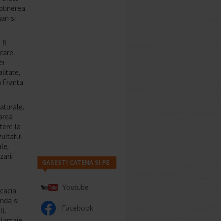
obtinerea
an si
fi
 care
ei
litate,
n Franta
aturale,
area
tere la
zultatul
le,
zarii
GASESTI CATENA SI PE
Youtube
cacia
nda si
Facebook
),
 lamaie,