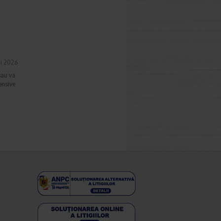
i 2026
sau va
fensive