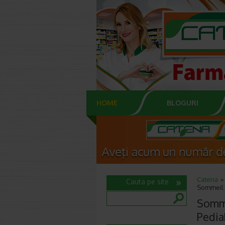
HOME
BLOGURI
Catena
Cauta pe site
Sommeil s
Somme
Pedia