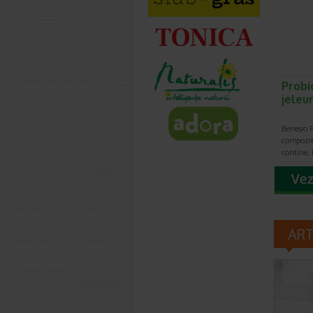
Probi
jeleur
Benesio P
compoziti
contine, 
AR