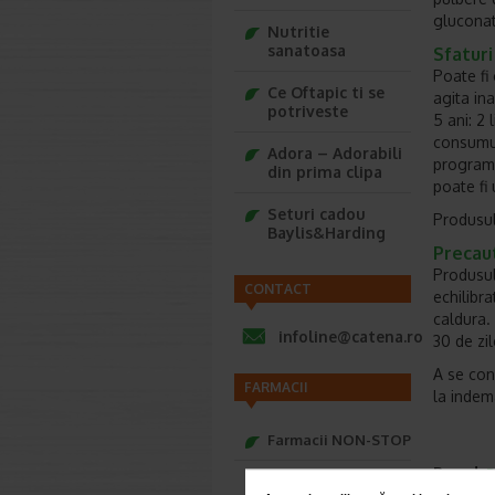
gluconat
Nutritie
sanatoasa
Sfaturi
Poate fi
Ce Oftapic ti se
agita ina
potriveste
5 ani: 2
consumul
Adora – Adorabili
programe
din prima clipa
poate fi 
Seturi cadou
Produsul 
Baylis&Harding
Precaut
Produsul
CONTACT
echilibra
caldura.
infoline@catena.ro
30 de zil
A se cons
FARMACII
la indem
Farmacii NON-STOP
Brand:
P
Farmacii FIV