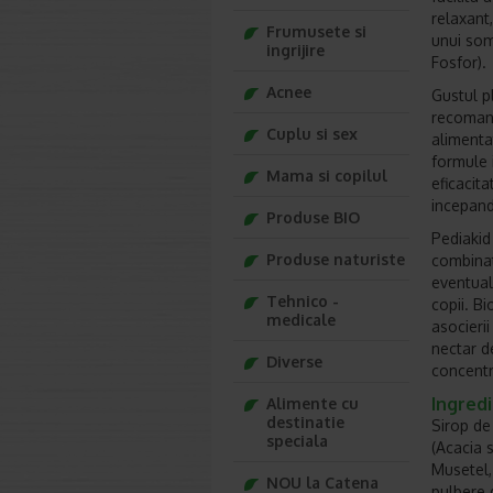
relaxant,
Frumusete si
unui som
ingrijire
Fosfor).
Acnee
Gustul p
recomand
Cuplu si sex
alimenta
formule 
Mama si copilul
eficacita
incepand
Produse BIO
Pediakid
Produse naturiste
combinat
eventual
Tehnico -
copii. Bi
medicale
asocieri
nectar de
Diverse
concentr
Ingred
Alimente cu
destinatie
Sirop de
speciala
(Acacia 
Musetel, 
NOU la Catena
pulbere 