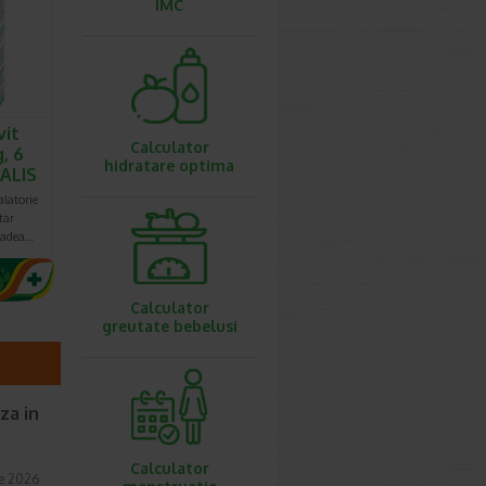
IMC
vit
Calculator
, 6
hidratare optima
ALIS
latorie
tar
cadea…
Calculator
greutate bebelusi
za in
Calculator
ie 2026