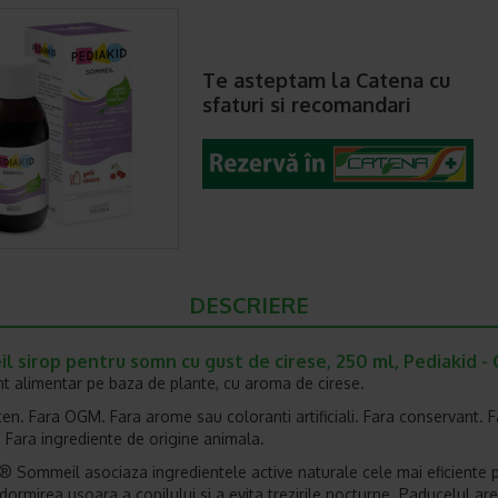
Te asteptam la Catena cu
sfaturi si recomandari
DESCRIERE
 sirop pentru somn cu gust de cirese, 250 ml, Pediakid -
t alimentar pe baza de plante, cu aroma de cirese.
ten. Fara OGM. Fara arome sau coloranti artificiali. Fara conservant. F
. Fara ingrediente de origine animala.
® Sommeil asociaza ingredientele active naturale cele mai eficiente 
adormirea usoara a copilului si a evita trezirile nocturne. Paducelul ar