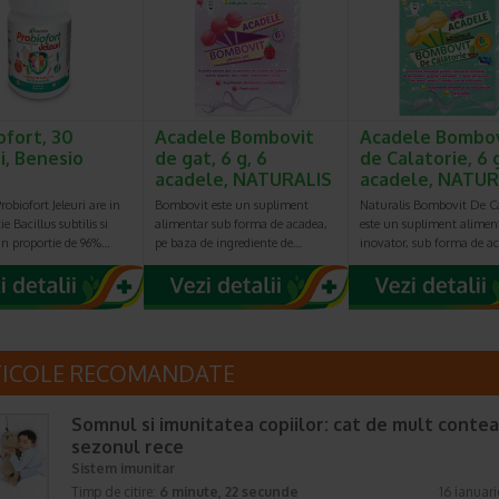
ofort, 30
Acadele Bombovit
Acadele Bombo
i, Benesio
de gat, 6 g, 6
de Calatorie, 6 g
acadele, NATURALIS
acadele, NATUR
robiofort Jeleuri are in
Bombovit este un supliment
Naturalis Bombovit De Ca
e Bacillus subtilis si
alimentar sub forma de acadea,
este un supliment alimen
in proportie de 96%…
pe baza de ingrediente de…
inovator, sub forma de a
TICOLE RECOMANDATE
Somnul si imunitatea copiilor: cat de mult contea
sezonul rece
Sistem imunitar
Timp de citire:
6 minute, 22 secunde
16 ianuar