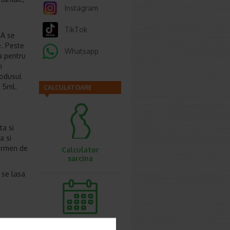
Instagram
TikTok
 A se
e. Peste
Whatsapp
a pentru
n
rodusul
= 5ml.
CALCULATOARE
ta si
a si
termen de
Calculator
sarcina
 se lasa
Calculator