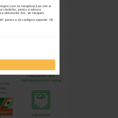
ovulatie
nțelegem cum se navighează pe site-ul
ul căutărilor, pentru a măsura
za obiceiurilor dvs. de navigare.
ile” pentru a vă configura opțiunile. Vă
imești 3
Calculator
greutate ideala
0
LIS
Calculator rata
metabolismului bazal
uri este
vegan,
aroma…
imești 3
Calculator