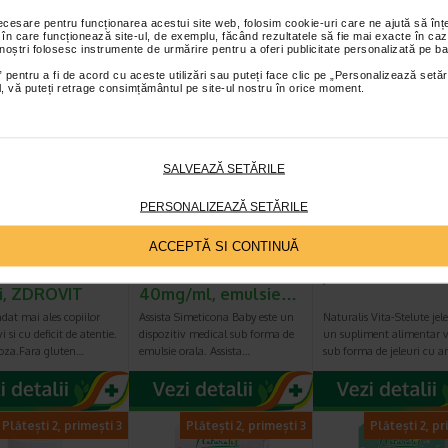
et te asteptam in cea mai apropiata farmacie Catena
necesare pentru funcționarea acestui site web, folosim cookie-uri care ne ajută să î
 în care funcționează site-ul, de exemplu, făcând rezultatele să fie mai exacte în caz
 noștri folosesc instrumente de urmărire pentru a oferi publicitate personalizată pe ba
I PRODUSE DIN ACEEASI CATEGORIE
 pentru a fi de acord cu aceste utilizări sau puteți face clic pe „Personalizează setăr
ial, vă puteți retrage consimțământul pe site-ul nostru în orice moment.
-25%
Plătești 2, primești 3
Plătești 2, pr
SALVEAZĂ SETĂRILE
PERSONALIZEAZĂ SETĂRILE
ACCEPTĂ SI CONTINUĂ
ag 3 ani +
Simeticona Baby,
Vita-Stelute, 6
ziu Ionic, 20
simeticona
jeleuri, NATURA
ri, ZDROVIT
40mg/ml, emulsie…
at mai ales copiilor
Assista Simeticona Baby este un
Naturalis Vita-Stelute jele
i si cu deficit de atentie.
dispozitiv medical sub forma de
un supliment alimentar 
toza.Fara gluten…
emulsie orala. Assista…
sub forma de jeleuri cu 
Plătești 2, primești 3
Plătești 2, primești 3
Plătești 2, pr