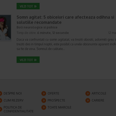
Somn agitat: 5 obiceiuri care afecteaza odihna si
solutiile recomandate
Boli neurologice si psihice
Timp de citire:
6 minute, 12 secunde
12 ma
Daca va confruntati cu somn agitatat, va treziti obositi, adormiti greu 
treziti des in timpul noptii, este posibil ca unele obisnuinte aparent ino
sa fie de vina. Somnul de calitate…
DESPRE NOI
OFERTE
ARTICOLE
CUM REZERV
PROSPECTE
CARIERE
POLITICA DE
TOATE MARCILE
CONFIDENTIALITATE