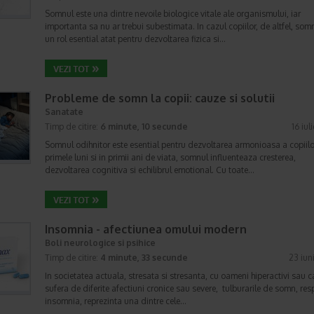
Somnul este una dintre nevoile biologice vitale ale organismului, iar
importanta sa nu ar trebui subestimata. In cazul copiilor, de altfel, som
un rol esential atat pentru dezvoltarea fizica si…
Probleme de somn la copii: cauze si solutii
Sanatate
Timp de citire:
6 minute, 10 secunde
16 iul
Somnul odihnitor este esential pentru dezvoltarea armonioasa a copiilor
primele luni si in primii ani de viata, somnul influenteaza cresterea,
dezvoltarea cognitiva si echilibrul emotional. Cu toate…
Insomnia - afectiunea omului modern
Boli neurologice si psihice
Timp de citire:
4 minute, 33 secunde
23 iun
In societatea actuala, stresata si stresanta, cu oameni hiperactivi sau c
sufera de diferite afectiuni cronice sau severe, tulburarile de somn, res
insomnia, reprezinta una dintre cele…