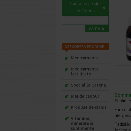
Cauta un produs
in Catena
DESCOPERA PRODUSE
Medicamente
Medicamente
fertilitate
Special la Catena
Sommeil
Idei de cadouri
Suplimen
Produse de slabit
Fara glu
alergeni
Vitamine,
minerale si
Pediakid
suplimente
facilita 