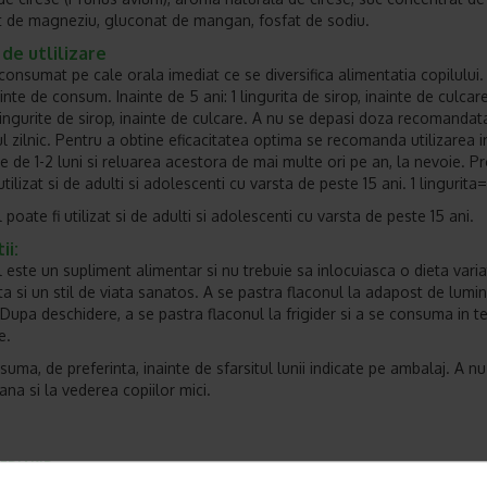
 de magneziu, gluconat de mangan, fosfat de sodiu.
 de utlilizare
 consumat pe cale orala imediat ce se diversifica alimentatia copilului.
inte de consum. Inainte de 5 ani: 1 lingurita de sirop, inainte de culcar
 lingurite de sirop, inainte de culcare. A nu se depasi doza recomandat
 zilnic. Pentru a obtine eficacitatea optima se recomanda utilizarea i
 de 1-2 luni si reluarea acestora de mai multe ori pe an, la nevoie. P
utilizat si de adulti si adolescenti cu varsta de peste 15 ani. 1 lingurita
poate fi utilizat si de adulti si adolescenti cu varsta de peste 15 ani.
ii:
 este un supliment alimentar si nu trebuie sa inlocuiasca o dieta varia
ta si un stil de viata sanatos. A se pastra flaconul la adapost de lumin
 Dupa deschidere, a se pastra flaconul la frigider si a se consuma in 
e.
uma, de preferinta, inainte de sfarsitul lunii indicate pe ambalaj. A nu
ana si la vederea copiilor mici.
EDIAKID