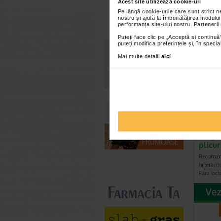
Acest site utilizează cookie-uri
*Pentru pr
Toate farmaciile
Pe lângă cookie-urile care sunt strict 
nostru și ajută la îmbunătățirea modului
performanța site-ului nostru. Partenerii
VEZ
Puteți face clic pe „Acceptă si continuă”
puteți modifica preferințele și, în spec
Mai multe detalii
aici
.
Kidim
Magne
plicu
Recomand
hiperactiv
Fara lac