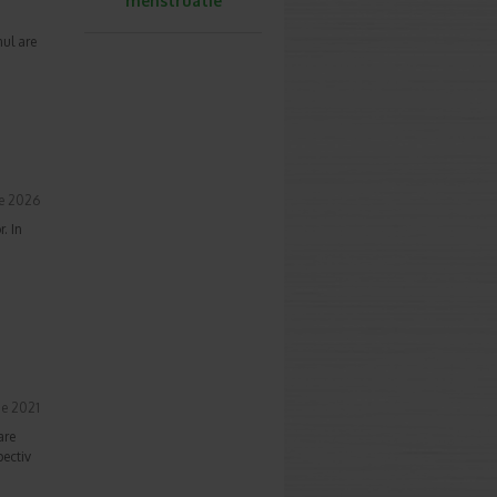
menstruatie
nul are
ie 2026
. In
ie 2021
are
pectiv